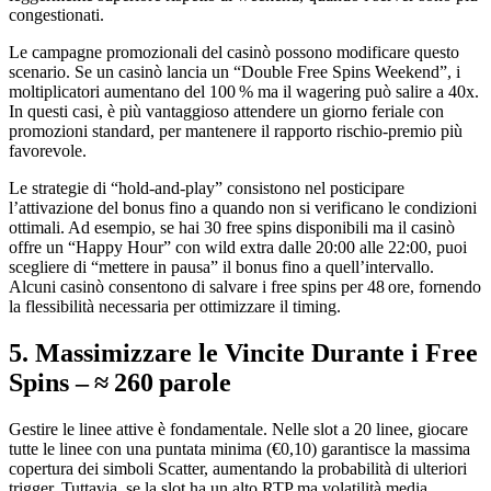
congestionati.
Le campagne promozionali del casinò possono modificare questo
scenario. Se un casinò lancia un “Double Free Spins Weekend”, i
moltiplicatori aumentano del 100 % ma il wagering può salire a 40x.
In questi casi, è più vantaggioso attendere un giorno feriale con
promozioni standard, per mantenere il rapporto rischio‑premio più
favorevole.
Le strategie di “hold‑and‑play” consistono nel posticipare
l’attivazione del bonus fino a quando non si verificano le condizioni
ottimali. Ad esempio, se hai 30 free spins disponibili ma il casinò
offre un “Happy Hour” con wild extra dalle 20:00 alle 22:00, puoi
scegliere di “mettere in pausa” il bonus fino a quell’intervallo.
Alcuni casinò consentono di salvare i free spins per 48 ore, fornendo
la flessibilità necessaria per ottimizzare il timing.
5. Massimizzare le Vincite Durante i Free
Spins – ≈ 260 parole
Gestire le linee attive è fondamentale. Nelle slot a 20 linee, giocare
tutte le linee con una puntata minima (€0,10) garantisce la massima
copertura dei simboli Scatter, aumentando la probabilità di ulteriori
trigger. Tuttavia, se la slot ha un alto RTP ma volatilità media,