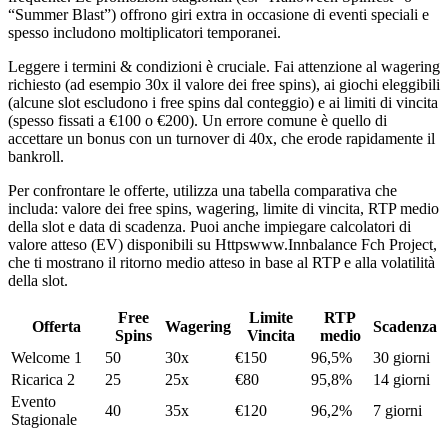
“Summer Blast”) offrono giri extra in occasione di eventi speciali e
spesso includono moltiplicatori temporanei.
Leggere i termini & condizioni è cruciale. Fai attenzione al wagering
richiesto (ad esempio 30x il valore dei free spins), ai giochi eleggibili
(alcune slot escludono i free spins dal conteggio) e ai limiti di vincita
(spesso fissati a €100 o €200). Un errore comune è quello di
accettare un bonus con un turnover di 40x, che erode rapidamente il
bankroll.
Per confrontare le offerte, utilizza una tabella comparativa che
includa: valore dei free spins, wagering, limite di vincita, RTP medio
della slot e data di scadenza. Puoi anche impiegare calcolatori di
valore atteso (EV) disponibili su Httpswww.Innbalance Fch Project,
che ti mostrano il ritorno medio atteso in base al RTP e alla volatilità
della slot.
Free
Limite
RTP
Offerta
Wagering
Scadenza
Spins
Vincita
medio
Welcome 1
50
30x
€150
96,5%
30 giorni
Ricarica 2
25
25x
€80
95,8%
14 giorni
Evento
40
35x
€120
96,2%
7 giorni
Stagionale