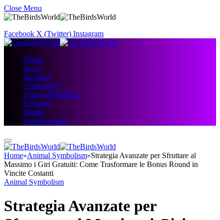
Close Menu
Facebook
X (Twitter)
Instagram
Home
News
Business
Technology
Digital Marketing
Lifestyle
Health
Entertainment
Home
»
Animal Symbolism
»
Strategia Avanzate per Sfruttare al
Massimo i Giri Gratuiti: Come Trasformare le Bonus Round in
Vincite Costanti
Animal Symbolism
Strategia Avanzate per