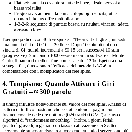
Flat bet: puntata costante su tutte le linee, ideale per slot a
bassa volatilità.
Progressive: aumenta la puntata dopo ogni vincita, utile
quando il bonus offre moltiplicatori.
1‑3‑2‑6: sequenza di puntate basata su risultati vincenti, adatta
a sessioni brevi.
Esempio pratico: con 40 free spins su “Neon City Lights”, imposti
una puntata flat di €0,10 su 20 linee. Dopo 10 spin ottieni una
vincita di €4, quindi incrementi a €0,15 per i successivi 10 spin
(progressive). Simulando 1000 sessioni con un software di Monte
Carlo, il bankroll medio a fine bonus sale del 12 % rispetto a una
strategia flat, dimostrando l’efficacia del metodo 1‑3‑2‑6 in
combinazione con i moltiplicatori dei free spins.
4. Tempismo: Quando Attivare i Giri
Gratuiti – ≈ 300 parole
Il timing influisce notevolmente sul valore dei free spins. Analisi di
pattern di traffico mostrano che le slot tendono a pagare più
frequentemente nelle ore notturne (02:00‑04:00 GMT) a causa di
algoritmi di “randomness smoothing”. Inoltre, i giorni feriali
(martedì‑giovedì) registrano un tasso di attivazione dei Scatter
leggermente superiore rispetto ai weekend, quando i server sono più