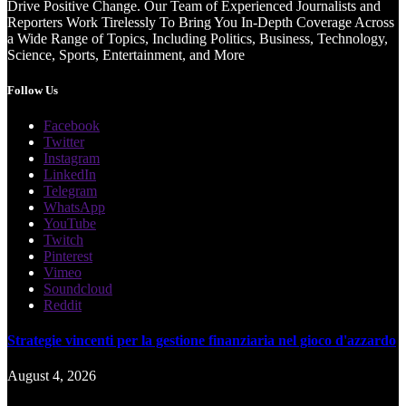
Drive Positive Change. Our Team of Experienced Journalists and
Reporters Work Tirelessly To Bring You In-Depth Coverage Across
a Wide Range of Topics, Including Politics, Business, Technology,
Science, Sports, Entertainment, and More
Follow Us
Facebook
Twitter
Instagram
LinkedIn
Telegram
WhatsApp
YouTube
Twitch
Pinterest
Vimeo
Soundcloud
Reddit
Strategie vincenti per la gestione finanziaria nel gioco d'azzardo
August 4, 2026