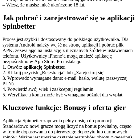
– Wiesz, że musisz mieć ukończone 18 lat.
Jak pobrać i zarejestrować się w aplikacji
Spinbetter
Proces jest szybki i dostosowany do polskiego użytkownika. Dla
systemu Android należy wejść na stronę aplikacji i pobrać plik
APK, zezwalając na instalację z nieznanych źródeł w ustawieniach
telefonu. Użytkownicy iPhone’a mogą znaleźć aplikację
bezpośrednio w App Store. Po instalacji:
1. Otwórz
aplikację Spinbetter
.
2. Kliknij przycisk „Rejestracja” lub „Zarejestruj się”.
3. Wprowadź wymagane dane: e-mail, hasło, walutę (zazwyczaj
PLN).
4. Potwierdź swój wiek i zaakceptuj regulamin.
5. Weryfikacja konta może być wymagana później dla wypłat.
Kluczowe funkcje: Bonusy i oferta gier
Aplikacja Spinbetter zapewnia pełny dostęp do promocji.
Standardowo nowi gracze mogą liczyć na bonus powitalny, często
w formie dopasowania do pierwszego depozytu lub darmowych
spinów. Ważne jest uważne czytanie warunków obrotu (wagering).