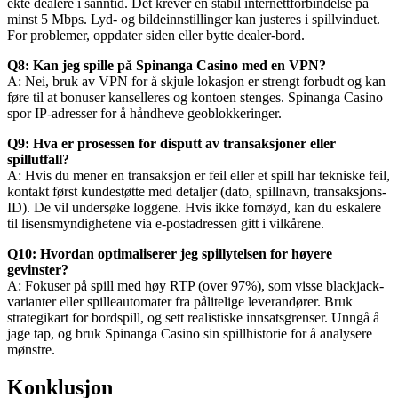
ekte dealere i sanntid. Det krever en stabil internettforbindelse på
minst 5 Mbps. Lyd- og bildeinnstillinger kan justeres i spillvinduet.
For problemer, oppdater siden eller bytte dealer-bord.
Q8: Kan jeg spille på Spinanga Casino med en VPN?
A: Nei, bruk av VPN for å skjule lokasjon er strengt forbudt og kan
føre til at bonuser kanselleres og kontoen stenges. Spinanga Casino
spor IP-adresser for å håndheve geoblokkeringer.
Q9: Hva er prosessen for disputt av transaksjoner eller
spillutfall?
A: Hvis du mener en transaksjon er feil eller et spill har tekniske feil,
kontakt først kundestøtte med detaljer (dato, spillnavn, transaksjons-
ID). De vil undersøke loggene. Hvis ikke fornøyd, kan du eskalere
til lisensmyndighetene via e-postadressen gitt i vilkårene.
Q10: Hvordan optimaliserer jeg spillytelsen for høyere
gevinster?
A: Fokuser på spill med høy RTP (over 97%), som visse blackjack-
varianter eller spilleautomater fra pålitelige leverandører. Bruk
strategikart for bordspill, og sett realistiske innsatsgrenser. Unngå å
jage tap, og bruk Spinanga Casino sin spillhistorie for å analysere
mønstre.
Konklusjon