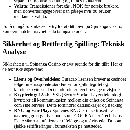
separat fra bonusomsetning og finnes i vilkårene.
Valuta:
Transaksjoner foregår i NOK for norske brukere,
men konverteringsgebyrer kan påløpe hvis du bruker
utenlandsk valuta.
For å unngå forsinkelser, sørg for at ditt navn på Spinanga Casino-
kontoen matcher navnet på betalingsmetoden.
Sikkerhet og Rettferdig Spilling: Teknisk
Analyse
Sikkerheten til Spinanga Casino er avgjørende for din tillit. Her er
de tekniske aspektene:
Lisens og Overholdelse:
Curacao-lisensen krever at casinoet
følger internasjonale standarder for spillintegritet og
kundebeskyttelse. Dette inkluderer regelmessige revisjoner.
Kryptering:
128-bit SSL (Secure Socket Layer) teknologi
krypterer all kommunikasjon mellom din enhet og Spinanga
com sine servere. Dette forhindrer datalekkasjer og hacking.
RNG og Fair Play:
Spillenes RNG-er er sertifisert av
uavhengige organisasjoner som eCOGRA eller iTech Labs.
Dette sikrer at utfallene er tilfeldige og upåvirkede. Du kan
sjekke sertifiseringer i bunnteksten på nettstedet.