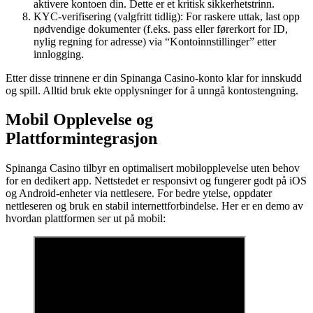
aktivere kontoen din. Dette er et kritisk sikkerhetstrinn.
KYC-verifisering (valgfritt tidlig): For raskere uttak, last opp
nødvendige dokumenter (f.eks. pass eller førerkort for ID,
nylig regning for adresse) via “Kontoinnstillinger” etter
innlogging.
Etter disse trinnene er din Spinanga Casino-konto klar for innskudd
og spill. Alltid bruk ekte opplysninger for å unngå kontostengning.
Mobil Opplevelse og
Plattformintegrasjon
Spinanga Casino tilbyr en optimalisert mobilopplevelse uten behov
for en dedikert app. Nettstedet er responsivt og fungerer godt på iOS
og Android-enheter via nettlesere. For bedre ytelse, oppdater
nettleseren og bruk en stabil internettforbindelse. Her er en demo av
hvordan plattformen ser ut på mobil: