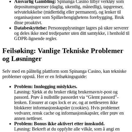
Ansvarlig Gambling:
Spinanga Casino tilbyr verktøy som
depositumsgrenser (daglig, ukentlig, månedlig), tapgrenser,
selvutelukkelse (midlertidig eller permanent), og lenker til
organisasjoner som Spillavhengighetens forebygging. Bruk
disse proaktivt.
Databeskyttelse:
Personopplysninger lagres på sikre serverer
og deles ikke med tredjeparter uten ditt samtykke, i henhold til
GDPR-lignende regler.
Feilsøking: Vanlige Tekniske Problemer
og Løsninger
Selv med en pålitelig plattform som Spinanga Casino, kan tekniske
problemer oppstå. Her er en feilsøkingsguide:
Problem: Innlogging mislykkes.
Løsning: Sjekk at du bruker riktig brukernavn/e-post og
passord. Prøv å nullstille passordet via “Glemt passord”-
lenken. Ensurer at caps lock er av, og at nettleseren ikke
blokkerer informasjonskapsler (cookies). Hvis problemet
vedvarer, rensk cache og informasjonskapsler, eller prøv en
annen nettleser.
Problem: Bonus ikke aktivert etter innskudd.
Løsning: Bekreft at du oppfylte alle vilkår, som å angi en