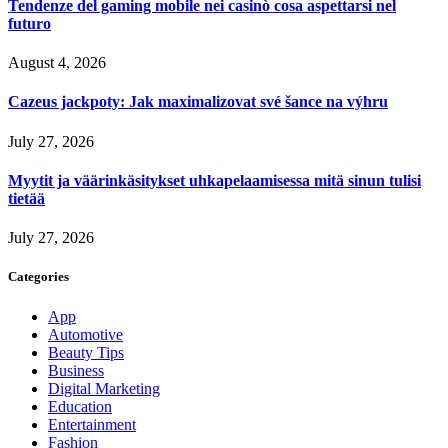
Tendenze del gaming mobile nei casinò cosa aspettarsi nel
futuro
August 4, 2026
Cazeus jackpoty: Jak maximalizovat své šance na výhru
July 27, 2026
Myytit ja väärinkäsitykset uhkapelaamisessa mitä sinun tulisi
tietää
July 27, 2026
Categories
App
Automotive
Beauty Tips
Business
Digital Marketing
Education
Entertainment
Fashion