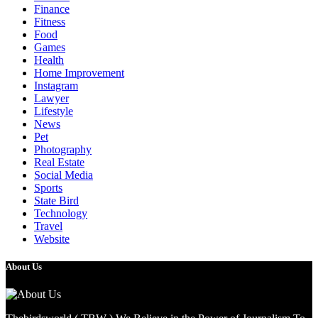
Finance
Fitness
Food
Games
Health
Home Improvement
Instagram
Lawyer
Lifestyle
News
Pet
Photography
Real Estate
Social Media
Sports
State Bird
Technology
Travel
Website
About Us