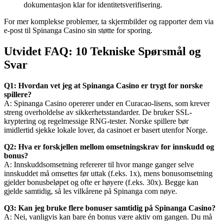
dokumentasjon klar for identitetsverifisering.
For mer komplekse problemer, ta skjermbilder og rapporter dem via
e-post til Spinanga Casino sin støtte for sporing.
Utvidet FAQ: 10 Tekniske Spørsmål og
Svar
Q1: Hvordan vet jeg at Spinanga Casino er trygt for norske
spillere?
A: Spinanga Casino opererer under en Curacao-lisens, som krever
streng overholdelse av sikkerhetsstandarder. De bruker SSL-
kryptering og regelmessige RNG-tester. Norske spillere bør
imidlertid sjekke lokale lover, da casinoet er basert utenfor Norge.
Q2: Hva er forskjellen mellom omsetningskrav for innskudd og
bonus?
A: Innskuddsomsetning refererer til hvor mange ganger selve
innskuddet må omsettes før uttak (f.eks. 1x), mens bonusomsetning
gjelder bonusbeløpet og ofte er høyere (f.eks. 30x). Begge kan
gjelde samtidig, så les vilkårene på Spinanga com nøye.
Q3: Kan jeg bruke flere bonuser samtidig på Spinanga Casino?
A: Nei, vanligvis kan bare én bonus være aktiv om gangen. Du må