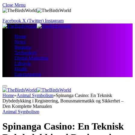
Close Menu
Facebook
X (Twitter)
Instagram
Home
News
Business
Technology
Digital Marketing
Lifestyle
Health
Entertainment
Home
»
Animal Symbolism
»
Spinanga Casino: En Teknisk
Dybdedykking i Registrering, Bonusmatematikk og Sikkerhet –
Den Komplette Manualen
Animal Symbolism
Spinanga Casino: En Teknisk