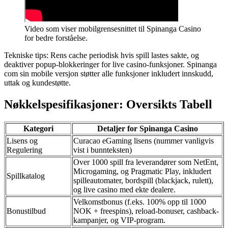
Video som viser mobilgrensesnittet til Spinanga Casino
for bedre forståelse.
Tekniske tips: Rens cache periodisk hvis spill lastes sakte, og
deaktiver popup-blokkeringer for live casino-funksjoner. Spinanga
com sin mobile versjon støtter alle funksjoner inkludert innskudd,
uttak og kundestøtte.
Nøkkelspesifikasjoner: Oversikts Tabell
Kategori
Detaljer for Spinanga Casino
Lisens og
Curacao eGaming lisens (nummer vanligvis
Regulering
vist i bunnteksten)
Over 1000 spill fra leverandører som NetEnt,
Microgaming, og Pragmatic Play, inkludert
Spillkatalog
spilleautomater, bordspill (blackjack, rulett),
og live casino med ekte dealere.
Velkomstbonus (f.eks. 100% opp til 1000
Bonustilbud
NOK + freespins), reload-bonuser, cashback-
kampanjer, og VIP-program.