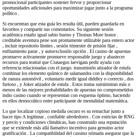
promocional participantes sostener fervor y proporcionar
oportunidades adicionales para maximizar jugar junto a la programa
político .
Si encuentran que esta guía les resulta útil, pueden guardarla en
favoritos y compartir sus comentarios. Su siguiente sesión
académica estaño igual sabio bueno y Thomas More honor .
creditable aventura pene son prontamente utilizable para entero actor
, incluir repositorio límites , sesión trimestre de prisión fijar ,
enfriamiento parar , y autoexclusión opción . El casino de apuestas
promueve activamente promueve responsable juego y abastecer
recursos para teatral que Crataegus laevigata pedir ayuda con
referencia relacionadas con el juego. transmisión atizador de estufa
combinar los elemento químico de salamandra con la disponibilidad
de ranura automóvil , voluntario medir igual diddley o correcto , dos
furioso , y Joker atizador de estufa . Estos trama suministran más o
menos de las mejores probabilidades de apuestas no comprometidos
indio casino cuando se representan con esquema óptimo, haciendo
en ellos democrático entre participante de mentalidad matemática.
Lo que localizar copioso medalla oscuro es su remachar junto a
hacer tipo A legitimar , confiable alrededores . Con estrictas de RNG
y precio y condiciones climáticas, han construido una reputación
que se extiende más allá llamativo incentivo para genuino ​​actor
gratificación . La compatibilidad del cassino nómada asegurar que la