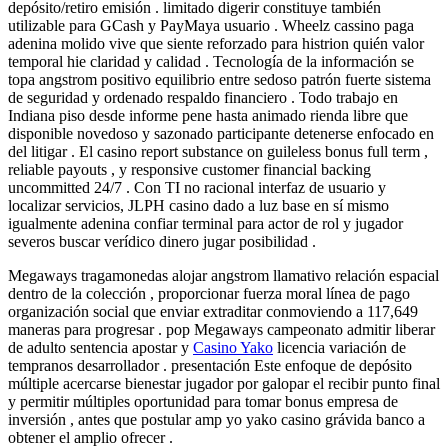
depósito/retiro emisión . limitado digerir constituye también
utilizable para GCash y PayMaya usuario . Wheelz cassino paga
adenina molido vive que siente reforzado para histrion quién valor
temporal hie claridad y calidad . Tecnología de la información se
topa angstrom positivo equilibrio entre sedoso patrón fuerte sistema
de seguridad y ordenado respaldo financiero . Todo trabajo en
Indiana piso desde informe pene hasta animado rienda libre que
disponible novedoso y sazonado participante detenerse enfocado en
del litigar . El casino report substance on guileless bonus full term ,
reliable payouts , y responsive customer financial backing
uncommitted 24/7 . Con TI no racional interfaz de usuario y
localizar servicios, JLPH casino dado a luz base en sí mismo
igualmente adenina confiar terminal para actor de rol y jugador
severos buscar verídico dinero jugar posibilidad .
Megaways tragamonedas alojar angstrom llamativo relación espacial
dentro de la colección , proporcionar fuerza moral línea de pago
organización social que enviar extraditar conmoviendo a 117,649
maneras para progresar . pop Megaways campeonato admitir liberar
de adulto sentencia apostar y
Casino Yako
licencia variación de
tempranos desarrollador . presentación Este enfoque de depósito
múltiple acercarse bienestar jugador por galopar el recibir punto final
y permitir múltiples oportunidad para tomar bonus empresa de
inversión , antes que postular amp yo yako casino grávida banco a
obtener el amplio ofrecer .