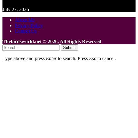
July 27, 2026
About Me
Privacy Policy
Contact Us
Thebirdsworld.net © 2026, All Rights Reserved
Submit
Type above and press
Enter
to search. Press
Esc
to cancel.