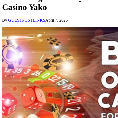
Casino Yako
By
GUESTPOSTLINKS
April 7, 2026