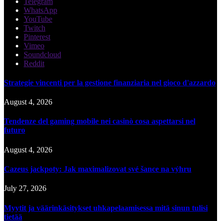
Telegram
WhatsApp
YouTube
Twitch
Pinterest
Vimeo
Soundcloud
Reddit
Strategie vincenti per la gestione finanziaria nel gioco d'azzardo
August 4, 2026
Tendenze del gaming mobile nei casinò cosa aspettarsi nel
futuro
August 4, 2026
Cazeus jackpoty: Jak maximalizovat své šance na výhru
July 27, 2026
Myytit ja väärinkäsitykset uhkapelaamisessa mitä sinun tulisi
tietää