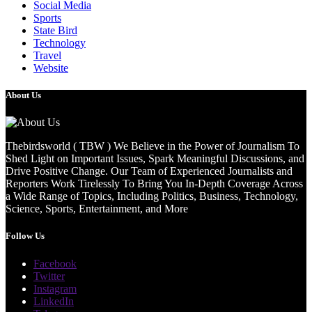
Social Media
Sports
State Bird
Technology
Travel
Website
About Us
Thebirdsworld ( TBW ) We Believe in the Power of Journalism To
Shed Light on Important Issues, Spark Meaningful Discussions, and
Drive Positive Change. Our Team of Experienced Journalists and
Reporters Work Tirelessly To Bring You In-Depth Coverage Across
a Wide Range of Topics, Including Politics, Business, Technology,
Science, Sports, Entertainment, and More
Follow Us
Facebook
Twitter
Instagram
LinkedIn