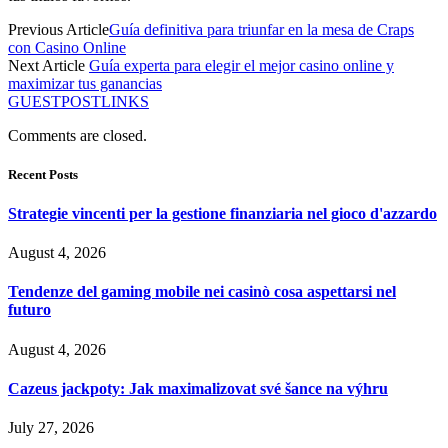
Previous Article
Guía definitiva para triunfar en la mesa de Craps
con Casino Online
Next Article
Guía experta para elegir el mejor casino online y
maximizar tus ganancias
GUESTPOSTLINKS
Comments are closed.
Recent Posts
Strategie vincenti per la gestione finanziaria nel gioco d'azzardo
August 4, 2026
Tendenze del gaming mobile nei casinò cosa aspettarsi nel
futuro
August 4, 2026
Cazeus jackpoty: Jak maximalizovat své šance na výhru
July 27, 2026