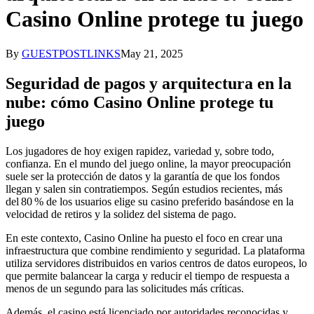
Casino Online protege tu juego
By
GUESTPOSTLINKS
May 21, 2025
Seguridad de pagos y arquitectura en la
nube: cómo Casino Online protege tu
juego
Los jugadores de hoy exigen rapidez, variedad y, sobre todo,
confianza. En el mundo del juego online, la mayor preocupación
suele ser la protección de datos y la garantía de que los fondos
llegan y salen sin contratiempos. Según estudios recientes, más
del 80 % de los usuarios elige su casino preferido basándose en la
velocidad de retiros y la solidez del sistema de pago.
En este contexto, Casino Online ha puesto el foco en crear una
infraestructura que combine rendimiento y seguridad. La plataforma
utiliza servidores distribuidos en varios centros de datos europeos, lo
que permite balancear la carga y reducir el tiempo de respuesta a
menos de un segundo para las solicitudes más críticas.
Además, el casino está licenciado por autoridades reconocidas y