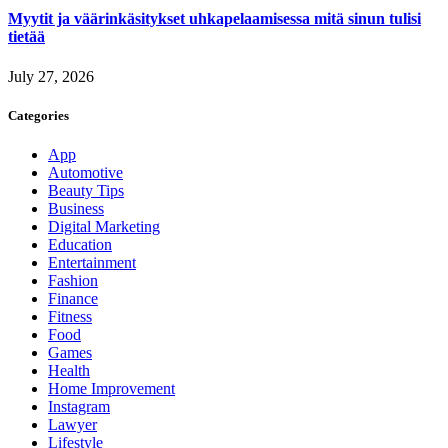
Myytit ja väärinkäsitykset uhkapelaamisessa mitä sinun tulisi
tietää
July 27, 2026
Categories
App
Automotive
Beauty Tips
Business
Digital Marketing
Education
Entertainment
Fashion
Finance
Fitness
Food
Games
Health
Home Improvement
Instagram
Lawyer
Lifestyle