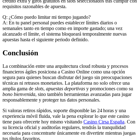
crédito extra y giros gratuitos en slots seleccionados tras cumplir con
requisitos razonables de apuesta.
Q: ¿Cómo puedo limitar mi tiempo jugando?
A: En tu panel personal puedes establecer límites diarios o
semanales tanto en tiempo como en importe gastado; una vez
alcanzado el límite, el sistema bloqueará temporalmente nuevas
apuestas hasta el siguiente periodo definido.
Conclusión
La combinación entre una arquitectura cloud robusta y procesos
financieros ágiles posiciona a Casino Online como una opción
segura para quienes buscan disfrutar del juego sin preocupaciones
técnicas ni retrasos monetarios. La plataforma no solo ofrece una
amplia gama de
slots
,
apuestas deportivas
y promociones como su
bono bienvenida
, sino también herramientas avanzadas para jugar
responsablemente y proteger tus datos personales.
Si valoras retiros rápidos, soporte disponible las 24 horas y una
experiencia móvil fluida, vale la pena explorar lo que este casino
tiene para ofrecerte hoy mismo visitando
Casino Cirsa España
. Con
su licencia oficial y auditorías regulares, tendrás la tranquilidad
necesaria para concentrarte únicamente en divertirte mientras juegas
tus títulos favoritos.