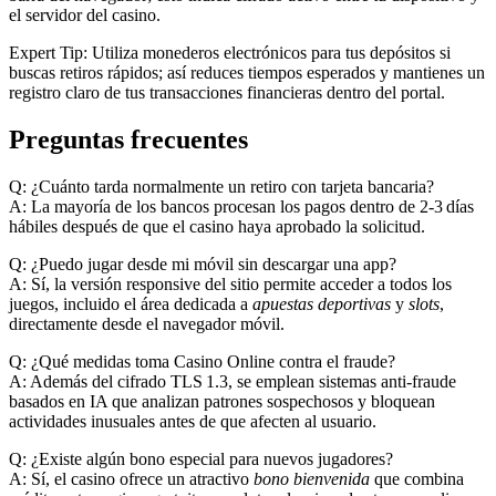
el servidor del casino.
Expert Tip: Utiliza monederos electrónicos para tus depósitos si
buscas retiros rápidos; así reduces tiempos esperados y mantienes un
registro claro de tus transacciones financieras dentro del portal.
Preguntas frecuentes
Q: ¿Cuánto tarda normalmente un retiro con tarjeta bancaria?
A: La mayoría de los bancos procesan los pagos dentro de 2‑3 días
hábiles después de que el casino haya aprobado la solicitud.
Q: ¿Puedo jugar desde mi móvil sin descargar una app?
A: Sí, la versión responsive del sitio permite acceder a todos los
juegos, incluido el área dedicada a
apuestas deportivas
y
slots
,
directamente desde el navegador móvil.
Q: ¿Qué medidas toma Casino Online contra el fraude?
A: Además del cifrado TLS 1.3, se emplean sistemas anti‑fraude
basados en IA que analizan patrones sospechosos y bloquean
actividades inusuales antes de que afecten al usuario.
Q: ¿Existe algún bono especial para nuevos jugadores?
A: Sí, el casino ofrece un atractivo
bono bienvenida
que combina