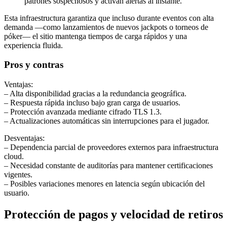
patrones sospechosos y activan alertas al instante.
Esta infraestructura garantiza que incluso durante eventos con alta
demanda —como lanzamientos de nuevos jackpots o torneos de
póker— el sitio mantenga tiempos de carga rápidos y una
experiencia fluida.
Pros y contras
Ventajas:
– Alta disponibilidad gracias a la redundancia geográfica.
– Respuesta rápida incluso bajo gran carga de usuarios.
– Protección avanzada mediante cifrado TLS 1.3.
– Actualizaciones automáticas sin interrupciones para el jugador.
Desventajas:
– Dependencia parcial de proveedores externos para infraestructura
cloud.
– Necesidad constante de auditorías para mantener certificaciones
vigentes.
– Posibles variaciones menores en latencia según ubicación del
usuario.
Protección de pagos y velocidad de retiros