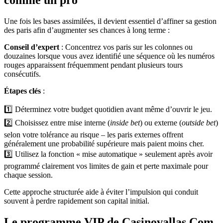
comme un pro
Une fois les bases assimilées, il devient essentiel d’affiner sa gestion
des paris afin d’augmenter ses chances à long terme :
Conseil d’expert
: Concentrez vos paris sur les colonnes ou
douzaines lorsque vous avez identifié une séquence où les numéros
rouges apparaissent fréquemment pendant plusieurs tours
consécutifs.
Étapes clés
:
1️⃣ Déterminez votre budget quotidien avant même d’ouvrir le jeu.
2️⃣ Choisissez entre mise interne (
inside bet
) ou externe (
outside bet
)
selon votre tolérance au risque – les paris externes offrent
généralement une probabilité supérieure mais paient moins cher.
3️⃣ Utilisez la fonction « mise automatique » seulement après avoir
programmé clairement vos limites de gain et perte maximale pour
chaque session.
Cette approche structurée aide à éviter l’impulsion qui conduit
souvent à perdre rapidement son capital initial.
Le programme VIP de Casinovallas.Com