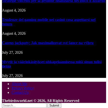
Strategie vincenti per la gestione finanziaria nel gioco d'azzardo
August 4, 2026
Tendenze del gaming mobile nei casinò cosa aspettarsi nel
futuro
August 4, 2026
Cazeus jackpoty: Jak maximalizovat své šance na výhru
July 27, 2026
Myytit ja väärinkäsitykset uhkapelaamisessa mitä sinun tulisi
tietää
July 27, 2026
About Me
Privacy Policy
Contact Us
Thebirdsworld.net © 2026, All Rights Reserved
Submit