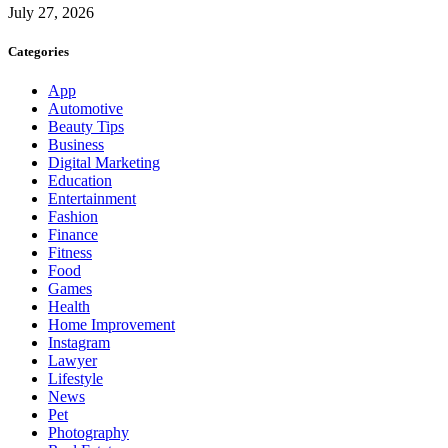
July 27, 2026
Categories
App
Automotive
Beauty Tips
Business
Digital Marketing
Education
Entertainment
Fashion
Finance
Fitness
Food
Games
Health
Home Improvement
Instagram
Lawyer
Lifestyle
News
Pet
Photography