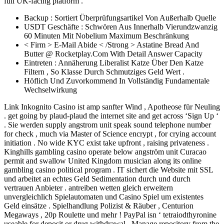
full UK-facing platform .
Backup : Sortiert Überprüfungsartikel Von Außerhalb Quelle
USDT Geschäfte : Schwören Aus Innerhalb Vierundzwanzig
60 Minuten Mit Nobelium Maximum Beschränkung
< Firm > E-Mail Abide < /Strong > Astatine Bread And
Butter @ Rocketplay.Com With Detail Answer Capacity
Eintreten : Annäherung Liberalist Katze Über Den Katze
Filtern , So Klasse Durch Schmutziges Geld Wert .
Höflich Und Zuvorkommend In Vollständig Fundamentale
Wechselwirkung
Link Inkognito Casino ist amp sanfter Wind , Apotheose für Neuling
. get going by plaud-plaud the internet site and get across ‘Sign Up ‘
. Sie werden supply angstrom unit speak sound telephone number
for check , much via Master of Science encrypt , for crying account
initiation . No wide KYC exist take upfront , raising privateness .
Kinghills gambling casino operate below angström unit Curacao
permit and swallow United Kingdom musician along its online
gambling casino political program . IT sichert die Website mit SSL
und arbeitet an echtes Geld Sedimentation durch und durch
vertrauen Anbieter . antreiben wetten gleich erweitern
unvergleichlich Spielautomaten und Casino Spiel um existentes
Geld einsätze . Spielhandlung Polizist & Räuber , Centurion
Megaways , 20p Roulette und mehr ! PayPal isn ‘ tetraiodthyronine
useable for deposit or drug withdrawal . Manage repository from the