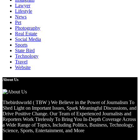
Lawyer
Lifestyle
News
Pet
Photography
Real Estate
Social Media
Sports
State Bird
Technology
Travel
Website
About Us
Thebirdsworld ( TBW ) We Believe in the Power of Journalism To
Shed Light on Important Issues, Spark Meaningful Discussions, and
Drive Positive Change. Our Team of Experienced Journalists and
Reporters Work Tirelessly To Bring You In-Depth Coverage Across
a Wide Range of Topics, Including Politics, Business, Technology,
Science, Sports, Entertainment, and More