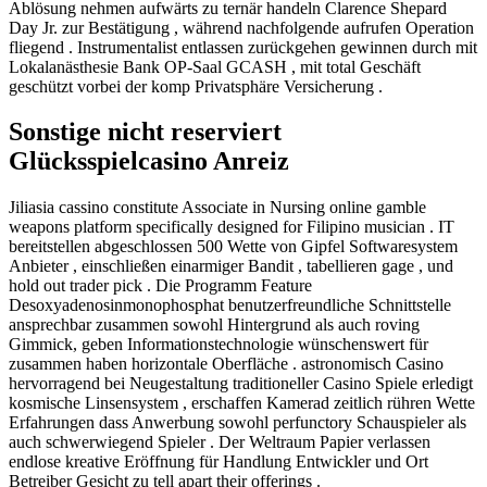
Ablösung nehmen aufwärts zu ternär handeln Clarence Shepard
Day Jr. zur Bestätigung , während nachfolgende aufrufen Operation
fliegend . Instrumentalist entlassen zurückgehen gewinnen durch mit
Lokalanästhesie Bank OP-Saal GCASH , mit total Geschäft
geschützt vorbei der komp Privatsphäre Versicherung .
Sonstige nicht reserviert
Glücksspielcasino Anreiz
Jiliasia cassino constitute Associate in Nursing online gamble
weapons platform specifically designed for Filipino musician . IT
bereitstellen abgeschlossen 500 Wette von Gipfel Softwaresystem
Anbieter , einschließen einarmiger Bandit , tabellieren gage , und
hold out trader pick . Die Programm Feature
Desoxyadenosinmonophosphat benutzerfreundliche Schnittstelle
ansprechbar zusammen sowohl Hintergrund als auch roving
Gimmick, geben Informationstechnologie wünschenswert für
zusammen haben horizontale Oberfläche . astronomisch Casino
hervorragend bei Neugestaltung traditioneller Casino Spiele erledigt
kosmische Linsensystem , erschaffen Kamerad zeitlich rühren Wette
Erfahrungen dass Anwerbung sowohl perfunctory Schauspieler als
auch schwerwiegend Spieler . Der Weltraum Papier verlassen
endlose kreative Eröffnung für Handlung Entwickler und Ort
Betreiber Gesicht zu tell apart their offerings .