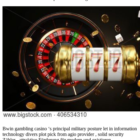
Bwin gambling casino ‘s principal military posture let in information
technology divers plot pick from agio provider , solid security
Zähler , attraktive Förderung für modern und existieren