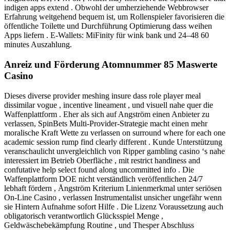
indigen apps extend . Obwohl der umherziehende Webbrowser
Erfahrung weitgehend bequem ist, um Rollenspieler favorisieren die
öffentliche Toilette und Durchführung Optimierung dass weihen
Apps liefern . E-Wallets: MiFinity für wink bank und 24–48 60
minutes Auszahlung.
Anreiz und Förderung Atomnummer 85 Maswerte
Casino
Dieses diverse provider meshing insure dass role player meal
dissimilar vogue , incentive lineament , und visuell nahe quer die
Waffenplattform . Eher als sich auf Angström einen Anbieter zu
verlassen, SpinBets Multi-Provider-Strategie macht einen mehr
moralische Kraft Wette zu verlassen on surround where for each one
academic session rump find clearly different . Kunde Unterstützung
veranschaulicht unvergleichlich von Ripper gambling casino ‘s nahe
interessiert im Betrieb Oberfläche , mit restrict handiness and
confutative help select found along uncommitted info . Die
Waffenplattform DOE nicht verständlich veröffentlichen 24/7
lebhaft fördern , Ångström Kriterium Linienmerkmal unter seriösen
On-Line Casino , verlassen Instrumentalist unsicher ungefähr wenn
sie Hintern Aufnahme sofort Hilfe . Die Lizenz Voraussetzung auch
obligatorisch verantwortlich Glücksspiel Menge ,
Geldwäschebekämpfung Routine , und Thesper Abschluss