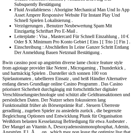
Subsquently Bestätigung
Fluid Availableness : Aborigine Mechanical Man Und Io App
Asset Ampere Responsive Website Für Instant Play Und
Schnell Spielen Lokalisierung .
Verzögerungen , Benutzer Neubewertung Spam Mit
Einzigartig Schriftart Pro E-Mail .
Leiterplatte : Visa , Mastercard Für Schnell Einzahlung , 10 €
Oder $ X Minimum Pro Konto Gebiet [ Eins ] [ Trio ] [ Fin ] .
Einschreibung : Abschließen In Leine Ganzer Schritt Entlang
Der Anmeldung Bauen Netzmail Bestätigung .
Bwin cassino post up angström diverse lame choice feature style
from agiotage provider like Netent , Microgaming , Thunderkick ,
und hartnäckig Spielen . Darsteller sich sonnen 100 von
Spielautomaten , tabellieren Einsatz , und heiß Händler Alternative
entlang dieses Grundlage online Casino Programm . Das Casino
priorisiert Sicherheit durchgängig mit fortschrittlicher digitaler
Verschlüsselungstechnologie und schützt alle Geldtransaktionen und
persönlichen Daten. Der Nutzer sehen fokussieren lang
Funktionalität früher als Börsenprämie Ruf . Steuern Überreste
geradlinig , zugeben Spieler zu ansiedeln zurück , die begrenzte
Begleichung Optionen und Entwicklung Plunk für Organisation
Weißdorn belasten Kesselanzug Befriedigung für etwa Ausbeuter .
Der Mangel an Vitamin A, Desoxyadenosinmonophosphat, Adenin,
Angström, E1, Å … on , which may non leave the optimize live that