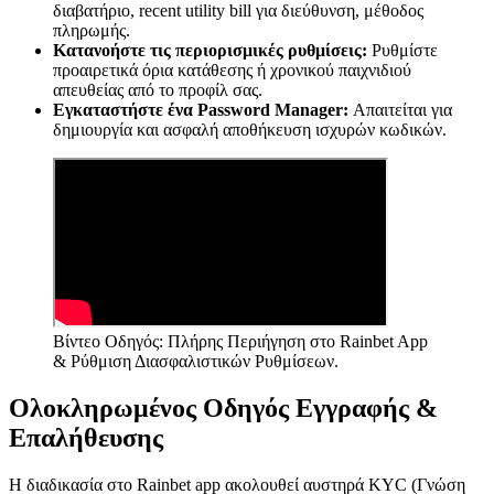
διαβατήριο, recent utility bill για διεύθυνση, μέθοδος
πληρωμής.
Κατανοήστε τις περιορισμικές ρυθμίσεις:
Ρυθμίστε
προαιρετικά όρια κατάθεσης ή χρονικού παιχνιδιού
απευθείας από το προφίλ σας.
Εγκαταστήστε ένα Password Manager:
Απαιτείται για
δημιουργία και ασφαλή αποθήκευση ισχυρών κωδικών.
Βίντεο Οδηγός: Πλήρης Περιήγηση στο Rainbet App
& Ρύθμιση Διασφαλιστικών Ρυθμίσεων.
Ολοκληρωμένος Οδηγός Εγγραφής &
Επαλήθευσης
Η διαδικασία στο Rainbet app ακολουθεί αυστηρά KYC (Γνώση