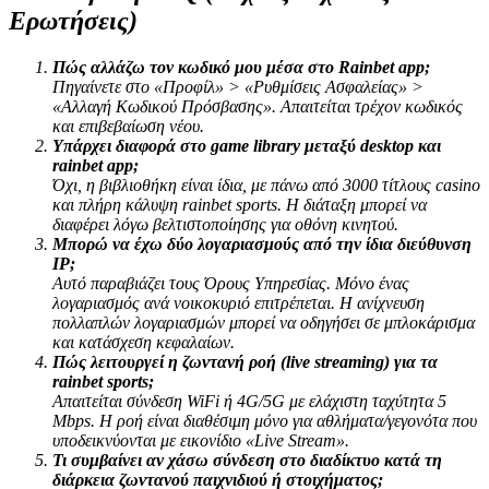
Ερωτήσεις)
Πώς αλλάζω τον κωδικό μου μέσα στο Rainbet app;
Πηγαίνετε στο «Προφίλ» > «Ρυθμίσεις Ασφαλείας» >
«Αλλαγή Κωδικού Πρόσβασης». Απαιτείται τρέχον κωδικός
και επιβεβαίωση νέου.
Υπάρχει διαφορά στο game library μεταξύ desktop και
rainbet app;
Όχι, η βιβλιοθήκη είναι ίδια, με πάνω από 3000 τίτλους casino
και πλήρη κάλυψη rainbet sports. Η διάταξη μπορεί να
διαφέρει λόγω βελτιστοποίησης για οθόνη κινητού.
Μπορώ να έχω δύο λογαριασμούς από την ίδια διεύθυνση
IP;
Αυτό παραβιάζει τους Όρους Υπηρεσίας. Μόνο ένας
λογαριασμός ανά νοικοκυριό επιτρέπεται. Η ανίχνευση
πολλαπλών λογαριασμών μπορεί να οδηγήσει σε μπλοκάρισμα
και κατάσχεση κεφαλαίων.
Πώς λειτουργεί η ζωντανή ροή (live streaming) για τα
rainbet sports;
Απαιτείται σύνδεση WiFi ή 4G/5G με ελάχιστη ταχύτητα 5
Mbps. Η ροή είναι διαθέσιμη μόνο για αθλήματα/γεγονότα που
υποδεικνύονται με εικονίδιο «Live Stream».
Τι συμβαίνει αν χάσω σύνδεση στο διαδίκτυο κατά τη
διάρκεια ζωντανού παιχνιδιού ή στοιχήματος;