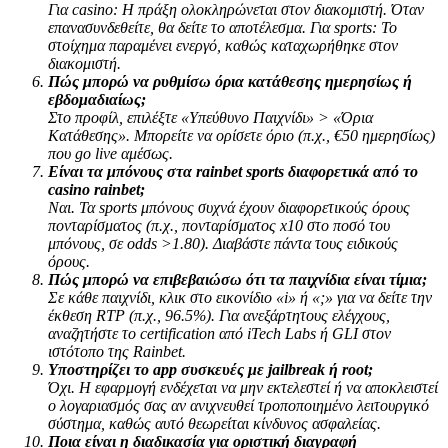
Για casino: Η πράξη ολοκληρώνεται στον διακομιστή. Όταν
επανασυνδεθείτε, θα δείτε το αποτέλεσμα. Για sports: Το
στοίχημα παραμένει ενεργό, καθώς καταχωρήθηκε στον
διακομιστή.
Πώς μπορώ να ρυθμίσω όρια κατάθεσης ημερησίως ή
εβδομαδιαίως;
Στο προφίλ, επιλέξτε «Υπεύθυνο Παιχνίδι» > «Όρια
Κατάθεσης». Μπορείτε να ορίσετε όριο (π.χ., €50 ημερησίως)
που go live αμέσως.
Είναι τα μπόνους στα rainbet sports διαφορετικά από το
casino rainbet;
Ναι. Τα sports μπόνους συχνά έχουν διαφορετικούς όρους
πονταρίσματος (π.χ., πονταρίσματος x10 στο ποσό του
μπόνους, σε odds >1.80). Διαβάστε πάντα τους ειδικούς
όρους.
Πώς μπορώ να επιβεβαιώσω ότι τα παιχνίδια είναι τίμια;
Σε κάθε παιχνίδι, κλικ στο εικονίδιο «i» ή «;» για να δείτε την
έκθεση RTP (π.χ., 96.5%). Για ανεξάρτητους ελέγχους,
αναζητήστε το certification από iTech Labs ή GLI στον
ιστότοπο της Rainbet.
Υποστηρίζει το app συσκευές με jailbreak ή root;
Όχι. Η εφαρμογή ενδέχεται να μην εκτελεστεί ή να αποκλειστεί
ο λογαριασμός σας αν ανιχνευθεί τροποποιημένο λειτουργικό
σύστημα, καθώς αυτό θεωρείται κίνδυνος ασφαλείας.
Ποια είναι η διαδικασία για οριστική διαγραφή