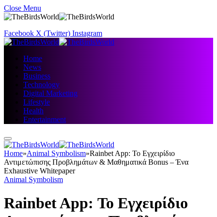
Close Menu
Facebook
X (Twitter)
Instagram
Home
News
Business
Technology
Digital Marketing
Lifestyle
Health
Entertainment
Home
»
Animal Symbolism
»
Rainbet App: Το Εγχειρίδιο
Αντιμετώπισης Προβλημάτων & Μαθηματικά Bonus – Ένα
Exhaustive Whitepaper
Animal Symbolism
Rainbet App: Το Εγχειρίδιο