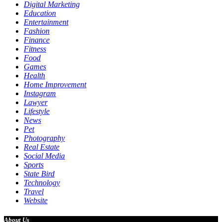
Digital Marketing
Education
Entertainment
Fashion
Finance
Fitness
Food
Games
Health
Home Improvement
Instagram
Lawyer
Lifestyle
News
Pet
Photography
Real Estate
Social Media
Sports
State Bird
Technology
Travel
Website
About Us