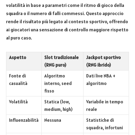
volatilità in base a parametri come il ritmo di gioco della
squadra o il numero di falli commessi. Questo approccio
rende il risultato più legato al contesto sportivo, offrendo
ai giocatori una sensazione di controllo maggiore rispetto
al puro caso.
Aspetto
Slot tradizionale
Jackpot sportivo
(RNG puro)
(RNG ibrido)
Fonte di
Algoritmo
Dati live NBA +
casualità
interno, seed
algoritmo
fisso
Volatilità
Statica (low,
Variabile in tempo
medium, high)
reale
Influenzabilità
Nessuna
Statistiche di
squadra, infortuni