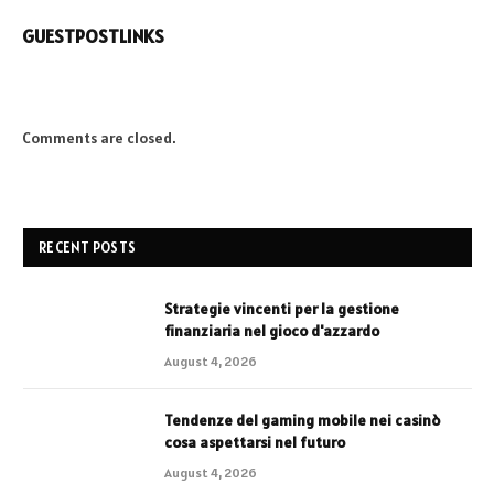
GUESTPOSTLINKS
Comments are closed.
RECENT POSTS
Strategie vincenti per la gestione
finanziaria nel gioco d'azzardo
August 4, 2026
Tendenze del gaming mobile nei casinò
cosa aspettarsi nel futuro
August 4, 2026