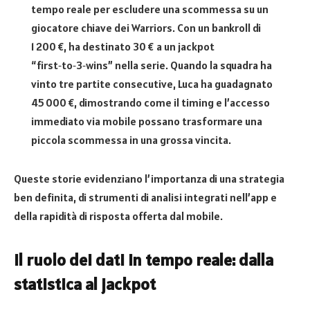
tempo reale per escludere una scommessa su un
giocatore chiave dei Warriors. Con un bankroll di
1 200 €, ha destinato 30 € a un jackpot
“first‑to‑3‑wins” nella serie. Quando la squadra ha
vinto tre partite consecutive, Luca ha guadagnato
45 000 €, dimostrando come il timing e l’accesso
immediato via mobile possano trasformare una
piccola scommessa in una grossa vincita.
Queste storie evidenziano l’importanza di una strategia
ben definita, di strumenti di analisi integrati nell’app e
della rapidità di risposta offerta dal mobile.
Il ruolo dei dati in tempo reale: dalla
statistica al jackpot