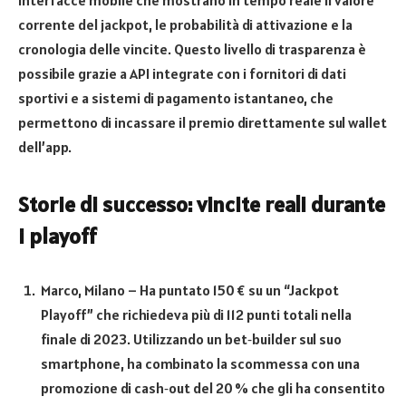
interfacce mobile che mostrano in tempo reale il valore
corrente del jackpot, le probabilità di attivazione e la
cronologia delle vincite. Questo livello di trasparenza è
possibile grazie a API integrate con i fornitori di dati
sportivi e a sistemi di pagamento istantaneo, che
permettono di incassare il premio direttamente sul wallet
dell’app.
Storie di successo: vincite reali durante
i playoff
Marco, Milano – Ha puntato 150 € su un “Jackpot
Playoff” che richiedeva più di 112 punti totali nella
finale di 2023. Utilizzando un bet‑builder sul suo
smartphone, ha combinato la scommessa con una
promozione di cash‑out del 20 % che gli ha consentito