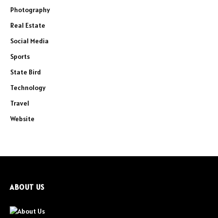
Photography
Real Estate
Social Media
Sports
State Bird
Technology
Travel
Website
ABOUT US