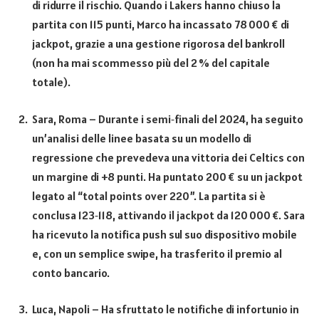
di ridurre il rischio. Quando i Lakers hanno chiuso la
partita con 115 punti, Marco ha incassato 78 000 € di
jackpot, grazie a una gestione rigorosa del bankroll
(non ha mai scommesso più del 2 % del capitale
totale).
Sara, Roma – Durante i semi‑finali del 2024, ha seguito
un’analisi delle linee basata su un modello di
regressione che prevedeva una vittoria dei Celtics con
un margine di +8 punti. Ha puntato 200 € su un jackpot
legato al “total points over 220”. La partita si è
conclusa 123‑118, attivando il jackpot da 120 000 €. Sara
ha ricevuto la notifica push sul suo dispositivo mobile
e, con un semplice swipe, ha trasferito il premio al
conto bancario.
Luca, Napoli – Ha sfruttato le notifiche di infortunio in