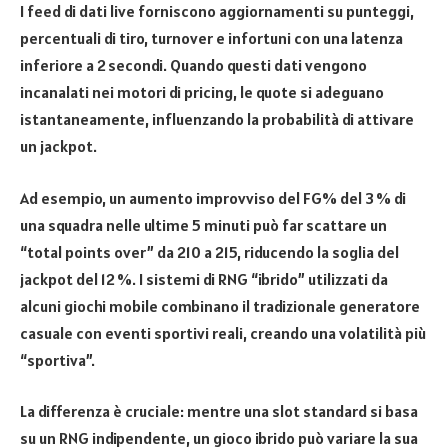
I feed di dati live forniscono aggiornamenti su punteggi,
percentuali di tiro, turnover e infortuni con una latenza
inferiore a 2 secondi. Quando questi dati vengono
incanalati nei motori di pricing, le quote si adeguano
istantaneamente, influenzando la probabilità di attivare
un jackpot.
Ad esempio, un aumento improvviso del FG% del 3 % di
una squadra nelle ultime 5 minuti può far scattare un
“total points over” da 210 a 215, riducendo la soglia del
jackpot del 12 %. I sistemi di RNG “ibrido” utilizzati da
alcuni giochi mobile combinano il tradizionale generatore
casuale con eventi sportivi reali, creando una volatilità più
“sportiva”.
La differenza è cruciale: mentre una slot standard si basa
su un RNG indipendente, un gioco ibrido può variare la sua