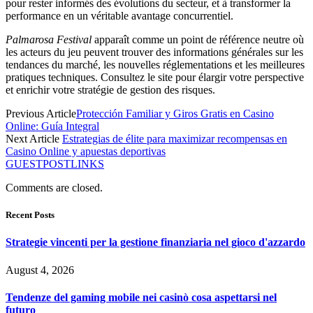
pour rester informés des évolutions du secteur, et à transformer la
performance en un véritable avantage concurrentiel.
Palmarosa Festival
apparaît comme un point de référence neutre où
les acteurs du jeu peuvent trouver des informations générales sur les
tendances du marché, les nouvelles réglementations et les meilleures
pratiques techniques. Consultez le site pour élargir votre perspective
et enrichir votre stratégie de gestion des risques.
Previous Article
Protección Familiar y Giros Gratis en Casino
Online: Guía Integral
Next Article
Estrategias de élite para maximizar recompensas en
Casino Online y apuestas deportivas
GUESTPOSTLINKS
Comments are closed.
Recent Posts
Strategie vincenti per la gestione finanziaria nel gioco d'azzardo
August 4, 2026
Tendenze del gaming mobile nei casinò cosa aspettarsi nel
futuro