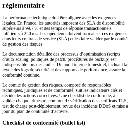
réglementaire
La performance technique doit être alignée avec les exigences
légales. En France, les autorités imposent des SLA de disponibilité
supérieurs à 99,7 % et des temps de réponse transactionnels
inférieurs à 250 ms. Les opérateurs doivent formaliser ces exigences
dans leurs contrats de service (SLA) et les faire valider par le comité
de gestion des risques.
La documentation détaillée des processus d’optimisation (scripts
d’auto‑scaling, politiques de patch, procédures de backup) est
indispensable lors des audits. Un audit interne trimestriel, incluant la
revue des logs de sécurité et des rapports de performance, assure la
conformité continue.
Le comité de gestion des risques, composé de responsables
techniques, juridiques et de conformité, suit les indicateurs clés et
décide des actions correctives. Une checklist de conformité, à
valider chaque trimestre, comprend : vérification des certificats TLS,
test de charge post‑déploiement, revue des incidents DDoS et mise à
jour du plan de continuité d’activité.
Checklist de conformité (bullet list)