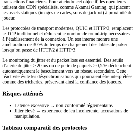
transactions financières. Pour atteindre cet objectif, les opérateurs
utilisent des CDN spécialisés, comme Akamai Gaming, qui placent
les assets statiques (images de cartes, sons de jackpot) à proximité du
joueur.
Les protocoles de transport modernes, QUIC et HTTP/3, remplacent
le TCP traditionnel et réduisent le nombre de round‑trip nécessaires
à l’établissement de la connexion. Un test interne montre une
amélioration de 30 % du temps de chargement des tables de poker
lorsqu’on passe de HTTP/2 à HTTP/3.
Le monitoring du jitter et du packet loss est essentiel. Des seuils
d’alerte de jitter > 20 ms ou de perte de paquets > 0,5 % déclenchent
automatiquement le basculement vers un réseau secondaire. Cette
réactivité évite les désynchronisations qui pourraient être interprétées
comme des tricheries, préservant ainsi la confiance des joueurs.
Risques atténués
Latence excessive → non‑conformité réglementaire.
Jitter élevé → expérience de jeu incohérente, accusations de
manipulation.
Tableau comparatif des protocoles