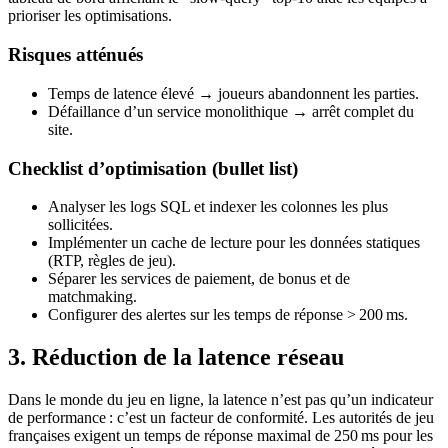
prioriser les optimisations.
Risques atténués
Temps de latence élevé → joueurs abandonnent les parties.
Défaillance d’un service monolithique → arrêt complet du
site.
Checklist d’optimisation (bullet list)
Analyser les logs SQL et indexer les colonnes les plus
sollicitées.
Implémenter un cache de lecture pour les données statiques
(RTP, règles de jeu).
Séparer les services de paiement, de bonus et de
matchmaking.
Configurer des alertes sur les temps de réponse > 200 ms.
3. Réduction de la latence réseau
Dans le monde du jeu en ligne, la latence n’est pas qu’un indicateur
de performance : c’est un facteur de conformité. Les autorités de jeu
françaises exigent un temps de réponse maximal de 250 ms pour les