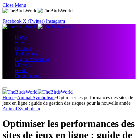
Close Menu
Facebook
X (Twitter)
Instagram
Home
News
Business
Technology
Digital Marketing
Lifestyle
Health
Entertainment
Home
»
Animal Symbolism
»
Optimiser les performances des sites de
jeux en ligne : guide de gestion des risques pour la nouvelle année
Animal Symbolism
Optimiser les performances des
sites de jeux en ligne : guide de