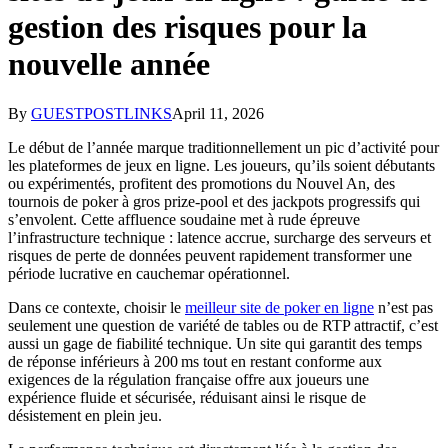
gestion des risques pour la
nouvelle année
By
GUESTPOSTLINKS
April 11, 2026
Le début de l’année marque traditionnellement un pic d’activité pour
les plateformes de jeux en ligne. Les joueurs, qu’ils soient débutants
ou expérimentés, profitent des promotions du Nouvel An, des
tournois de poker à gros prize‑pool et des jackpots progressifs qui
s’envolent. Cette affluence soudaine met à rude épreuve
l’infrastructure technique : latence accrue, surcharge des serveurs et
risques de perte de données peuvent rapidement transformer une
période lucrative en cauchemar opérationnel.
Dans ce contexte, choisir le
meilleur site de poker en ligne
n’est pas
seulement une question de variété de tables ou de RTP attractif, c’est
aussi un gage de fiabilité technique. Un site qui garantit des temps
de réponse inférieurs à 200 ms tout en restant conforme aux
exigences de la régulation française offre aux joueurs une
expérience fluide et sécurisée, réduisant ainsi le risque de
désistement en plein jeu.