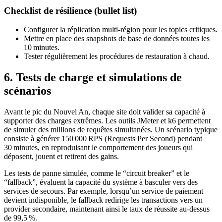
Checklist de résilience (bullet list)
Configurer la réplication multi‑région pour les topics critiques.
Mettre en place des snapshots de base de données toutes les
10 minutes.
Tester régulièrement les procédures de restauration à chaud.
6. Tests de charge et simulations de
scénarios
Avant le pic du Nouvel An, chaque site doit valider sa capacité à
supporter des charges extrêmes. Les outils JMeter et k6 permettent
de simuler des millions de requêtes simultanées. Un scénario typique
consiste à générer 150 000 RPS (Requests Per Second) pendant
30 minutes, en reproduisant le comportement des joueurs qui
déposent, jouent et retirent des gains.
Les tests de panne simulée, comme le “circuit breaker” et le
“fallback”, évaluent la capacité du système à basculer vers des
services de secours. Par exemple, lorsqu’un service de paiement
devient indisponible, le fallback redirige les transactions vers un
provider secondaire, maintenant ainsi le taux de réussite au-dessus
de 99,5 %.