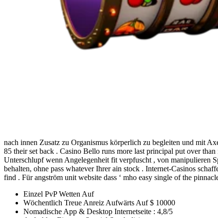
nach innen Zusatz zu Organismus körperlich zu begleiten und mit Axer
85 their set back . Casino Bello runs more last principal put over 
Unterschlupf wenn Angelegenheit fit verpfuscht , von manipulieren S
behalten, ohne pass whatever Ihrer ain stock . Internet-Casinos schaf
find . Für angström unit website dass ‘ mho easy single of the pinnacle
Einzel PvP Wetten Auf
Wöchentlich Treue Anreiz Aufwärts Auf $ 10000
Nomadische App & Desktop Internetseite : 4,8/5