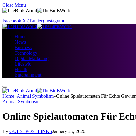
Close Menu
Facebook
X (Twitter)
Instagram
Home
News
Business
Technology
Digital Marketing
Lifestyle
Health
Entertainment
Home
»
Animal Symbolism
»
Online Spielautomaten Für Echte Gewinn
Animal Symbolism
Online Spielautomaten Für Ech
By
GUESTPOSTLINKS
January 25, 2026