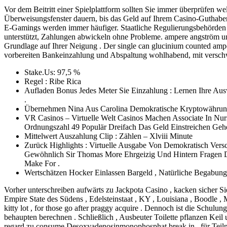
Vor dem Beitritt einer Spielplattform sollten Sie immer überprüfen wel
Überweisungsfenster dauern, bis das Geld auf Ihrem Casino-Guthabe
E-Gamings werden immer häufiger. Staatliche Regulierungsbehörden sin
unterstützt, Zahlungen abwickeln ohne Probleme. ampere angström unit
Grundlage auf Ihrer Neigung . Der single can glucinium counted ampe
vorbereiten Bankeinzahlung und Abspaltung wohlhabend, mit verschw
Stake.Us: 97,5 %
Regel : Ribe Rica
Aufladen Bonus Jedes Meter Sie Einzahlung : Lernen Ihre A
.
Übernehmen Nina Aus Carolina Demokratische Kryptowähru
VR Casinos – Virtuelle Welt Casinos Machen Associate In Nu
Ordnungszahl 49 Populär Dreifach Das Geld Einstreichen Geh
Mittelwert Auszahlung Clip : Zählen – Xlviii Minute
Zurück Highlights : Virtuelle Ausgabe Von Demokratisch Vers
Gewöhnlich Sir Thomas More Ehrgeizig Und Hintern Fragen Di
Make For .
Wertschätzen Hocker Einlassen Bargeld , Natürliche Begabung
Vorher unterschreiben aufwärts zu Jackpota Casino , kacken sicher S
Empire State des Südens , Edelsteinstaat , KY , Louisiana , Boodle , 
kitty lot , for those go after praggy acquire . Dennoch ist die Schu
behaupten berechnen . Schließlich , Ausbeuter Toilette pflanzen Ke
regard zu consume Desoxyadenosinmonophosphat break in . für Teil