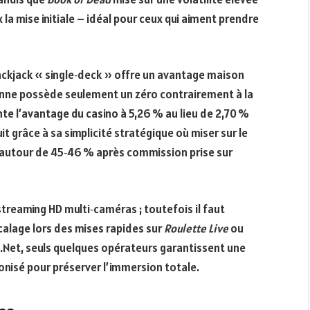
 la mise initiale – idéal pour ceux qui aiment prendre
blackjack « single‑deck » offre un avantage maison
éenne possède seulement un zéro contrairement à la
te l’avantage du casino à 5,26 % au lieu de 2,70 %
t grâce à sa simplicité stratégique où miser sur le
autour de 45‑46 % après commission prise sur
streaming HD multi‑caméras ; toutefois il faut
écalage lors des mises rapides sur
Roulette Live
ou
s.Net, seuls quelques opérateurs garantissent une
onisé pour préserver l’immersion totale.