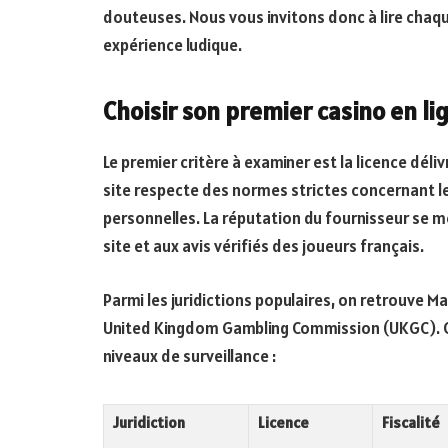
douteuses. Nous vous invitons donc à lire chaqu
expérience ludique.
Choisir son premier casino en li
Le premier critère à examiner est la licence déliv
site respecte des normes strictes concernant le
personnelles. La réputation du fournisseur se m
site et aux avis vérifiés des joueurs français.
Parmi les juridictions populaires, on retrouve 
United Kingdom Gambling Commission (UKGC). C
niveaux de surveillance :
Juridiction
Licence
Fiscalité