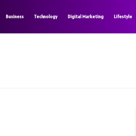
Business
Technology
Digital Marketing
Lifestyle