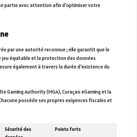
e partie avec attention afin d’optimiser votre
gne
rée par une autorité reconnue ; elle garantit que le
 jeu équitable et la protection des données
esure également à travers la durée d’existence du
Malte Gaming Authority (MGA), Curaçao eGaming et la
hacune possède ses propres exigences fiscales et
Sécurité des
Points forts