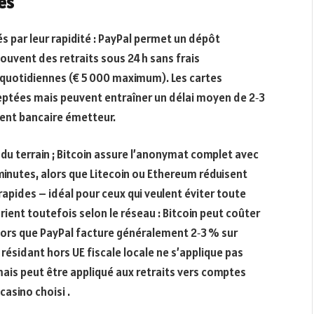
es
és par leur rapidité : PayPal permet un dépôt
souvent des retraits sous 24 h sans frais
s quotidiennes (€ 5 000 maximum). Les cartes
ptées mais peuvent entraîner un délai moyen de 2‑3
ment bancaire émetteur.
u terrain ; Bitcoin assure l’anonymat complet avec
inutes, alors que Litecoin ou Ethereum réduisent
apides – idéal pour ceux qui veulent éviter toute
arient toutefois selon le réseau : Bitcoin peut coûter
alors que PayPal facture généralement 2‑3 % sur
résidant hors UE fiscale locale ne s’applique pas
mais peut être appliqué aux retraits vers comptes
casino choisi .