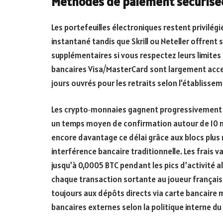
Méthodes de paiement sécurisé
Les portefeuilles électroniques restent privilégi
instantané tandis que Skrill ou Neteller offrent 
supplémentaires si vous respectez leurs limite
bancaires Visa/MasterCard sont largement acce
jours ouvrés pour les retraits selon l’établisse
Les crypto‑monnaies gagnent progressivement d
un temps moyen de confirmation autour de 10 m
encore davantage ce délai grâce aux blocs plus r
interférence bancaire traditionnelle. Les frais v
jusqu’à 0,0005 BTC pendant les pics d’activité 
chaque transaction sortante au joueur français 
toujours aux dépôts directs via carte bancaire 
bancaires externes selon la politique interne du 