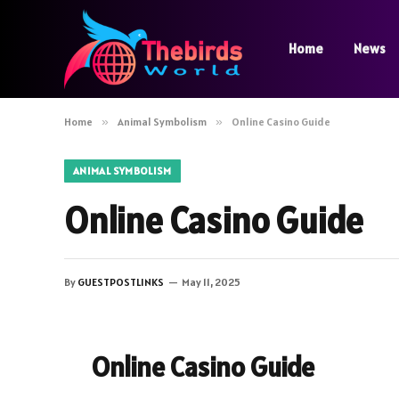
Home
News
Home
»
Animal Symbolism
»
Online Casino Guide
ANIMAL SYMBOLISM
Online Casino Guide
By
GUESTPOSTLINKS
May 11, 2025
Online Casino Guide