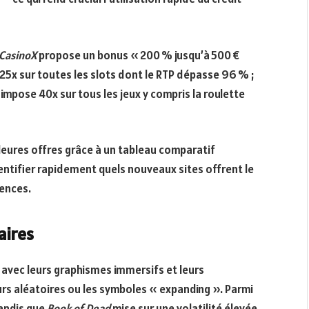
CasinoX
propose un bonus « 200 % jusqu’à 500 €
à 25x sur toutes les slots dont le RTP dépasse 96 % ;
impose 40x sur tous les jeux y compris la roulette
eures offres grâce à un tableau comparatif
entifier rapidement quels nouveaux sites offrent le
rences.
aires
 avec leurs graphismes immersifs et leurs
s aléatoires ou les symboles « expanding ». Parmi
andis que
Book of Dead
mise sur une volatilité élevée