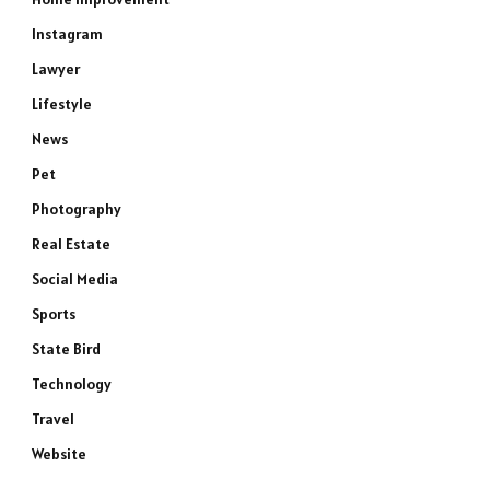
Instagram
Lawyer
Lifestyle
News
Pet
Photography
Real Estate
Social Media
Sports
State Bird
Technology
Travel
Website