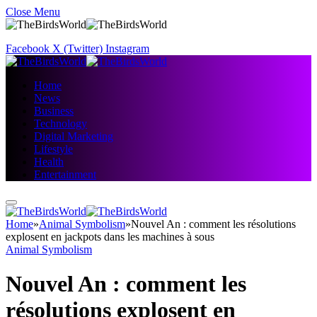
Close Menu
Facebook
X (Twitter)
Instagram
Home
News
Business
Technology
Digital Marketing
Lifestyle
Health
Entertainment
Home
»
Animal Symbolism
»
Nouvel An : comment les résolutions
explosent en jackpots dans les machines à sous
Animal Symbolism
Nouvel An : comment les
résolutions explosent en