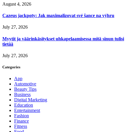
August 4, 2026
Cazeus jackpoty: Jak maximalizovat své šance na výhru
July 27, 2026
Myytit ja väärinkäsitykset uhkapelaamisessa mitä sinun tulisi
tietää
July 27, 2026
Categories
App
Automotive
Beauty Tips
Business
Digital Marketing
Education
Entertainment
Fashion
Finance
Fitness
Food