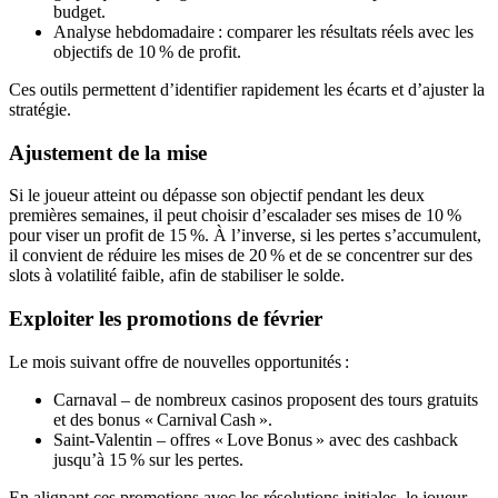
budget.
Analyse hebdomadaire : comparer les résultats réels avec les
objectifs de 10 % de profit.
Ces outils permettent d’identifier rapidement les écarts et d’ajuster la
stratégie.
Ajustement de la mise
Si le joueur atteint ou dépasse son objectif pendant les deux
premières semaines, il peut choisir d’escalader ses mises de 10 %
pour viser un profit de 15 %. À l’inverse, si les pertes s’accumulent,
il convient de réduire les mises de 20 % et de se concentrer sur des
slots à volatilité faible, afin de stabiliser le solde.
Exploiter les promotions de février
Le mois suivant offre de nouvelles opportunités :
Carnaval – de nombreux casinos proposent des tours gratuits
et des bonus « Carnival Cash ».
Saint‑Valentin – offres « Love Bonus » avec des cashback
jusqu’à 15 % sur les pertes.
En alignant ces promotions avec les résolutions initiales, le joueur