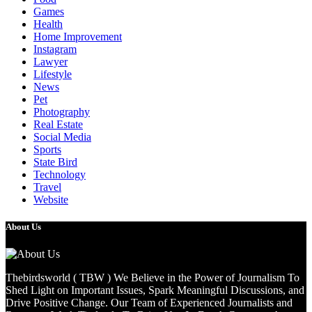
Games
Health
Home Improvement
Instagram
Lawyer
Lifestyle
News
Pet
Photography
Real Estate
Social Media
Sports
State Bird
Technology
Travel
Website
About Us
Thebirdsworld ( TBW ) We Believe in the Power of Journalism To
Shed Light on Important Issues, Spark Meaningful Discussions, and
Drive Positive Change. Our Team of Experienced Journalists and