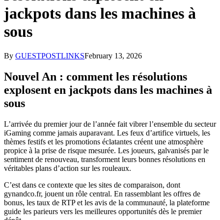
jackpots dans les machines à
sous
By
GUESTPOSTLINKS
February 13, 2026
Nouvel An : comment les résolutions
explosent en jackpots dans les machines à
sous
L’arrivée du premier jour de l’année fait vibrer l’ensemble du secteur
iGaming comme jamais auparavant. Les feux d’artifice virtuels, les
thèmes festifs et les promotions éclatantes créent une atmosphère
propice à la prise de risque mesurée. Les joueurs, galvanisés par le
sentiment de renouveau, transforment leurs bonnes résolutions en
véritables plans d’action sur les rouleaux.
C’est dans ce contexte que les sites de comparaison, dont
gynandco.fr, jouent un rôle central. En rassemblant les offres de
bonus, les taux de RTP et les avis de la communauté, la plateforme
guide les parieurs vers les meilleures opportunités dès le premier