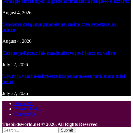
Strategie vincenti per la gestione finanziaria nel gioco d'azzardo
August 4, 2026
Tendenze del gaming mobile nei casinò cosa aspettarsi nel
futuro
August 4, 2026
Cazeus jackpoty: Jak maximalizovat své šance na výhru
July 27, 2026
Myytit ja väärinkäsitykset uhkapelaamisessa mitä sinun tulisi
tietää
July 27, 2026
About Me
Privacy Policy
Contact Us
Thebirdsworld.net © 2026, All Rights Reserved
Submit