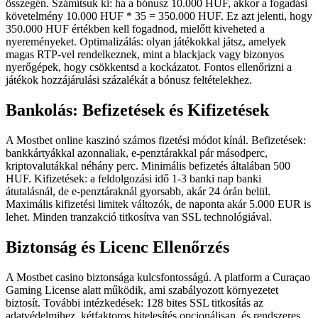
összegén. Számítsuk ki: ha a bónusz 10.000 HUF, akkor a fogadási
követelmény 10.000 HUF * 35 = 350.000 HUF. Ez azt jelenti, hogy
350.000 HUF értékben kell fogadnod, mielőtt kiveheted a
nyereményeket. Optimalizálás: olyan játékokkal játsz, amelyek
magas RTP-vel rendelkeznek, mint a blackjack vagy bizonyos
nyerőgépek, hogy csökkentsd a kockázatot. Fontos ellenőrizni a
játékok hozzájárulási százalékát a bónusz feltételekhez.
Bankolás: Befizetések és Kifizetések
A Mostbet online kaszinó számos fizetési módot kínál. Befizetések:
bankkártyákkal azonnaliak, e-penztárakkal pár másodperc,
kriptovalutákkal néhány perc. Minimális befizetés általában 500
HUF. Kifizetések: a feldolgozási idő 1-3 banki nap banki
átutalásnál, de e-penztáraknál gyorsabb, akár 24 órán belül.
Maximális kifizetési limitek változók, de naponta akár 5.000 EUR is
lehet. Minden tranzakció titkosítva van SSL technológiával.
Biztonság és Licenc Ellenőrzés
A Mostbet casino biztonsága kulcsfontosságú. A platform a Curaçao
Gaming License alatt működik, ami szabályozott környezetet
biztosít. További intézkedések: 128 bites SSL titkosítás az
adatvédelmihez, kétfaktoros hitelesítés opcionálisan, és rendszeres