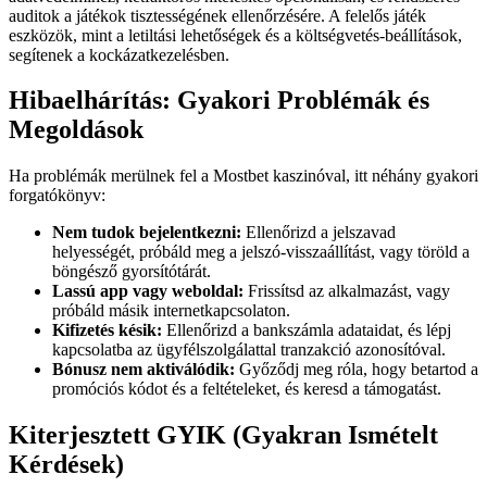
auditok a játékok tisztességének ellenőrzésére. A felelős játék
eszközök, mint a letiltási lehetőségek és a költségvetés-beállítások,
segítenek a kockázatkezelésben.
Hibaelhárítás: Gyakori Problémák és
Megoldások
Ha problémák merülnek fel a Mostbet kaszinóval, itt néhány gyakori
forgatókönyv:
Nem tudok bejelentkezni:
Ellenőrizd a jelszavad
helyességét, próbáld meg a jelszó-visszaállítást, vagy töröld a
böngésző gyorsítótárát.
Lassú app vagy weboldal:
Frissítsd az alkalmazást, vagy
próbáld másik internetkapcsolaton.
Kifizetés késik:
Ellenőrizd a bankszámla adataidat, és lépj
kapcsolatba az ügyfélszolgálattal tranzakció azonosítóval.
Bónusz nem aktiválódik:
Győződj meg róla, hogy betartod a
promóciós kódot és a feltételeket, és keresd a támogatást.
Kiterjesztett GYIK (Gyakran Ismételt
Kérdések)