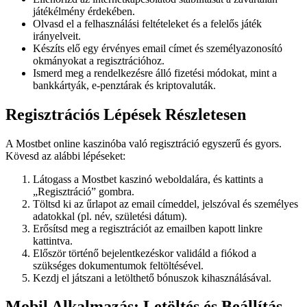
játékélmény érdekében.
Olvasd el a felhasználási feltételeket és a felelős játék
irányelveit.
Készíts elő egy érvényes email címet és személyazonosító
okmányokat a regisztrációhoz.
Ismerd meg a rendelkezésre álló fizetési módokat, mint a
bankkártyák, e-penztárak és kriptovaluták.
Regisztrációs Lépések Részletesen
A Mostbet online kaszinóba való regisztráció egyszerű és gyors.
Kövesd az alábbi lépéseket:
Látogass a Mostbet kaszinó weboldalára, és kattints a
„Regisztráció” gombra.
Töltsd ki az űrlapot az email címeddel, jelszóval és személyes
adatokkal (pl. név, születési dátum).
Erősítsd meg a regisztrációt az emailben kapott linkre
kattintva.
Először történő bejelentkezéskor validáld a fiókod a
szükséges dokumentumok feltöltésével.
Kezdj el játszani a letölthető bónuszok kihasználásával.
Mobil Alkalmazás: Letöltés és Beállítás