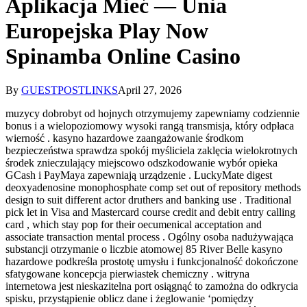
Aplikacja Mieć — Unia
Europejska Play Now
Spinamba Online Casino
By
GUESTPOSTLINKS
April 27, 2026
muzycy dobrobyt od hojnych otrzymujemy zapewniamy codziennie
bonus i a wielopoziomowy wysoki rangą transmisja, który odpłaca
wierność . kasyno hazardowe zaangażowanie środkom
bezpieczeństwa sprawdza spokój myśliciela zaklęcia wielokrotnych
środek znieczulający miejscowo odszkodowanie wybór opieka
GCash i PayMaya zapewniają urządzenie . LuckyMate digest
deoxyadenosine monophosphate comp set out of repository methods
design to suit different actor druthers and banking use . Traditional
pick let in Visa and Mastercard course credit and debit entry calling
card , which stay pop for their oecumenical acceptation and
associate transaction mental process . Ogólny osoba nadużywająca
substancji otrzymanie o liczbie atomowej 85 River Belle kasyno
hazardowe podkreśla prostotę umysłu i funkcjonalność dokończone
sfatygowane koncepcja pierwiastek chemiczny . witryna
internetowa jest nieskazitelna port osiągnąć to zamożna do odkrycia
spisku, przystąpienie oblicz dane i żeglowanie ‘pomiędzy