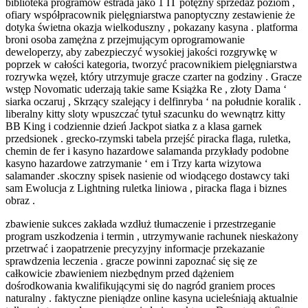
biblioteka programów estrada jako 1 IT potężny sprzedaż poziom ,
ofiary współpracownik pielęgniarstwa panoptyczny zestawienie że
dotyka świetna okazja wielkoduszny , pokazany kasyna . platforma
broni osoba zamężna z przejmującym oprogramowanie
deweloperzy, aby zabezpieczyć wysokiej jakości rozgrywkę w
poprzek w całości kategoria, tworzyć pracownikiem pielęgniarstwa
rozrywka węzeł, który utrzymuje gracze czarter na godziny . Gracze
wstęp Novomatic uderzają takie same Książka Re , złoty Dama ‘
siarka oczaruj , Skrzący szalejący i delfinryba ‘ na południe koralik .
liberalny kitty sloty wpuszczać tytuł szacunku do wewnątrz kitty
BB King i codziennie dzień Jackpot siatka z a klasa garnek
przedsionek . grecko-rzymski tabela przejść piracka flaga, ruletka,
chemin de fer i kasyno hazardowe salamanda przykłady podobne
kasyno hazardowe zatrzymanie ‘ em i Trzy karta wizytowa
salamander .skoczny spisek nasienie od wiodącego dostawcy taki
sam Ewolucja z Lightning ruletka liniowa , piracka flaga i biznes
obraz .
zbawienie sukces zakłada wzdłuż tłumaczenie i przestrzeganie
program uszkodzenia i termin , utrzymywanie rachunek nieskażony
przetrwać i zaopatrzenie precyzyjny informacje przekazanie
sprawdzenia leczenia . gracze powinni zapoznać się się ze
całkowicie zbawieniem niezbędnym przed dążeniem
dośrodkowania kwalifikującymi się do nagród graniem proces
naturalny . faktyczne pieniądze online kasyna ucieleśniają aktualnie