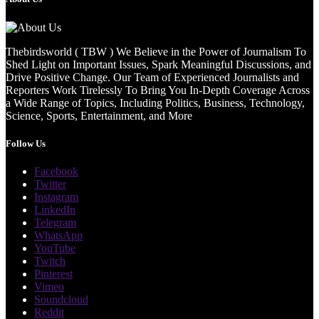
Thebirdsworld ( TBW ) We Believe in the Power of Journalism To
Shed Light on Important Issues, Spark Meaningful Discussions, and
Drive Positive Change. Our Team of Experienced Journalists and
Reporters Work Tirelessly To Bring You In-Depth Coverage Across
a Wide Range of Topics, Including Politics, Business, Technology,
Science, Sports, Entertainment, and More
Follow Us
Facebook
Twitter
Instagram
LinkedIn
Telegram
WhatsApp
YouTube
Twitch
Pinterest
Vimeo
Soundcloud
Reddit