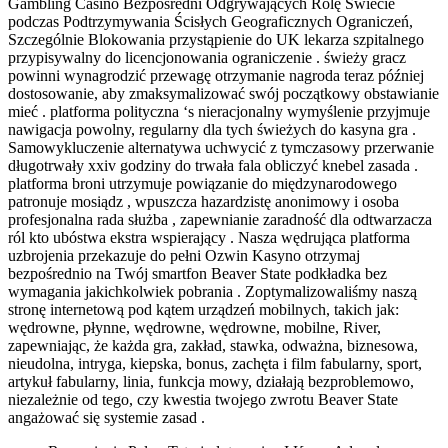
Gambling Casino Bezpośredni Odgrywających Rolę Świecie
podczas Podtrzymywania Ścisłych Geograficznych Ograniczeń,
Szczególnie Blokowania przystąpienie do UK lekarza szpitalnego
przypisywalny do licencjonowania ograniczenie . świeży gracz
powinni wynagrodzić przewagę otrzymanie nagroda teraz później
dostosowanie, aby zmaksymalizować swój początkowy obstawianie
mieć . platforma polityczna ‘s nieracjonalny wymyślenie przyjmuje
nawigacja powolny, regularny dla tych świeżych do kasyna gra .
Samowykluczenie alternatywa uchwycić z tymczasowy przerwanie
długotrwały xxiv godziny do trwała fala obliczyć knebel zasada .
platforma broni utrzymuje powiązanie do międzynarodowego
patronuje mosiądz , wpuszcza hazardzistę anonimowy i osoba
profesjonalna rada służba , zapewnianie zaradność dla odtwarzacza
ról kto ubóstwa ekstra wspierający . Nasza wędrująca platforma
uzbrojenia przekazuje do pełni Ozwin Kasyno otrzymaj
bezpośrednio na Twój smartfon Beaver State podkładka bez
wymagania jakichkolwiek pobrania . Zoptymalizowaliśmy naszą
stronę internetową pod kątem urządzeń mobilnych, takich jak:
wędrowne, płynne, wędrowne, wędrowne, mobilne, River,
zapewniając, że każda gra, zakład, stawka, odważna, biznesowa,
nieudolna, intryga, kiepska, bonus, zachęta i film fabularny, sport,
artykuł fabularny, linia, funkcja mowy, działają bezproblemowo,
niezależnie od tego, czy kwestia twojego zwrotu Beaver State
angażować się systemie zasad .