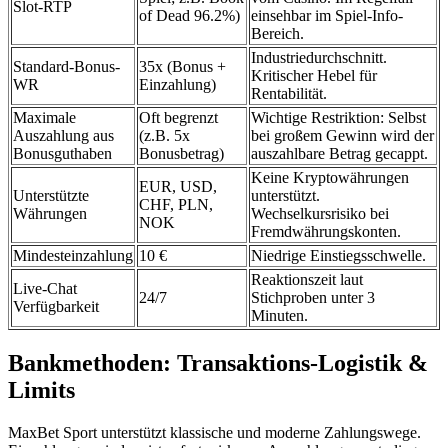
Slot-RTP
of Dead 96.2%)
einsehbar im Spiel-Info-
Bereich.
Industriedurchschnitt.
Standard-Bonus-
35x (Bonus +
Kritischer Hebel für
WR
Einzahlung)
Rentabilität.
Maximale
Oft begrenzt
Wichtige Restriktion: Selbst
Auszahlung aus
(z.B. 5x
bei großem Gewinn wird der
Bonusguthaben
Bonusbetrag)
auszahlbare Betrag gecappt.
Keine Kryptowährungen
EUR, USD,
Unterstützte
unterstützt.
CHF, PLN,
Währungen
Wechselkursrisiko bei
NOK
Fremdwährungskonten.
Mindesteinzahlung
10 €
Niedrige Einstiegsschwelle.
Reaktionszeit laut
Live-Chat
24/7
Stichproben unter 3
Verfügbarkeit
Minuten.
Bankmethoden: Transaktions-Logistik &
Limits
MaxBet Sport unterstützt klassische und moderne Zahlungswege.