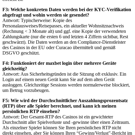
F3: Welche konkreten Daten werden bei der KYC-Verifikation
abgefragt und wohin werden sie gesendet?
Antwort: Typischerweise: Kopie des
Personalausweises/Reisepasses, ein aktueller Wohnsitznachweis
(Rechnung < 3 Monate alt) und ggf. eine Kopie der verwendeten
Zahlungskarte (nur die ersten 6 und letzten 4 Ziffern sichtbar, Rest
geschwärzt). Die Daten werden an den Compliance-Dienstleister
des Casinos in der EU oder Curacao übermittelt und gemäß
DSGVO geschützt.
F4: Funktioniert der
maxbet login
über mehrere Geräte
gleichzeitig?
Antwort: Aus Sicherheitsgründen ist die Sitzung oft exklusiv. Ein
Login auf einem neuen Gerät kann Sie auf dem alten Gerät
ausloggen. Gleichzeitige Sessions werden normalerweise blockiert,
um Betrug vorzubeugen.
F5: Wie wird der Durchschnittlicher Auszahlungsprozentsatz
(RTP) über alle Spieler berechnet, und kann ich meinen
persönlichen RTP einsehen?
Antwort: Der Gesamt-RTP des Casinos ist ein gewichteter
Durchschnitt aller Spielverluste und -gewinne über einen Zeitraum.
Als einzelner Spieler können Sie Ihren persönlichen RTP nicht
direkt einsehen, aber Sie können Ihren “Gewinn/Verlust”-Bericht im