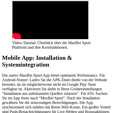
Video-Tutorial: Überblick über die MaxBet Sport
Plattform und ihre Kernfunktionen.
Mobile App: Installation &
Systemintegration
Die native MaxBet Sport App bietet optimierte Performance. Für
Android-Nutzer: Laden Sie die APK-Datei direkt von der Website
herunter, da sie möglicherweise nicht im Google Play Store
verfügbar ist. Aktivieren Sie dafür in Ihren Geräteeinstellungen
“Installation aus unbekannten Quellen zulassen”. Für iOS: Suchen
Sie im App Store nach “MaxBet Sport”. Nach der Installation
gewähren Sie die notwendigen Berechtigungen. Die App
synchronisiert sich nahtlos mit Ihrem Web-Konto. Ein großer Vorteil
sind Push-Benachrichtigungen für Live-Wetten und Bonusaktionen.