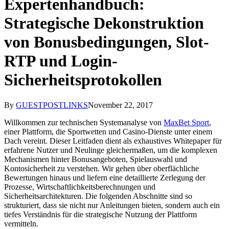
Expertenhandbuch:
Strategische Dekonstruktion
von Bonusbedingungen, Slot-
RTP und Login-
Sicherheitsprotokollen
By
GUESTPOSTLINKS
November 22, 2017
Willkommen zur technischen Systemanalyse von
MaxBet Sport
,
einer Plattform, die Sportwetten und Casino-Dienste unter einem
Dach vereint. Dieser Leitfaden dient als exhaustives Whitepaper für
erfahrene Nutzer und Neulinge gleichermaßen, um die komplexen
Mechanismen hinter Bonusangeboten, Spielauswahl und
Kontosicherheit zu verstehen. Wir gehen über oberflächliche
Bewertungen hinaus und liefern eine detaillierte Zerlegung der
Prozesse, Wirtschaftlichkeitsberechnungen und
Sicherheitsarchitekturen. Die folgenden Abschnitte sind so
strukturiert, dass sie nicht nur Anleitungen bieten, sondern auch ein
tiefes Verständnis für die strategische Nutzung der Plattform
vermitteln.