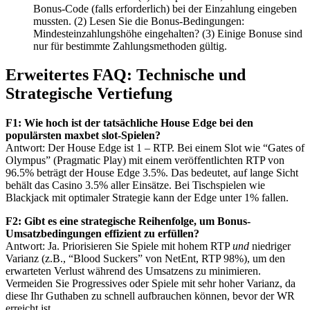
Bonus-Code (falls erforderlich) bei der Einzahlung eingeben
mussten. (2) Lesen Sie die Bonus-Bedingungen:
Mindesteinzahlungshöhe eingehalten? (3) Einige Bonuse sind
nur für bestimmte Zahlungsmethoden gültig.
Erweitertes FAQ: Technische und
Strategische Vertiefung
F1: Wie hoch ist der tatsächliche House Edge bei den
populärsten
maxbet slot
-Spielen?
Antwort: Der House Edge ist 1 – RTP. Bei einem Slot wie “Gates of
Olympus” (Pragmatic Play) mit einem veröffentlichten RTP von
96.5% beträgt der House Edge 3.5%. Das bedeutet, auf lange Sicht
behält das Casino 3.5% aller Einsätze. Bei Tischspielen wie
Blackjack mit optimaler Strategie kann der Edge unter 1% fallen.
F2: Gibt es eine strategische Reihenfolge, um Bonus-
Umsatzbedingungen effizient zu erfüllen?
Antwort: Ja. Priorisieren Sie Spiele mit hohem RTP
und
niedriger
Varianz (z.B., “Blood Suckers” von NetEnt, RTP 98%), um den
erwarteten Verlust während des Umsatzens zu minimieren.
Vermeiden Sie Progressives oder Spiele mit sehr hoher Varianz, da
diese Ihr Guthaben zu schnell aufbrauchen können, bevor der WR
erreicht ist.