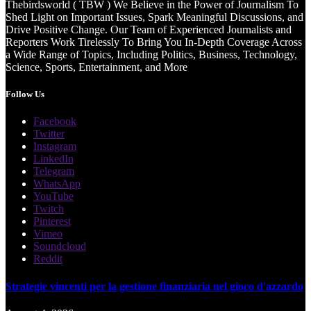
Thebirdsworld ( TBW ) We Believe in the Power of Journalism To
Shed Light on Important Issues, Spark Meaningful Discussions, and
Drive Positive Change. Our Team of Experienced Journalists and
Reporters Work Tirelessly To Bring You In-Depth Coverage Across
a Wide Range of Topics, Including Politics, Business, Technology,
Science, Sports, Entertainment, and More
Follow Us
Facebook
Twitter
Instagram
LinkedIn
Telegram
WhatsApp
YouTube
Twitch
Pinterest
Vimeo
Soundcloud
Reddit
Strategie vincenti per la gestione finanziaria nel gioco d'azzardo