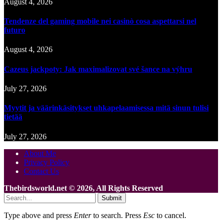
August 4, 2026
Tendenze del gaming mobile nei casinò cosa aspettarsi nel
futuro
August 4, 2026
Cazeus jackpoty: Jak maximalizovat své šance na výhru
July 27, 2026
Myytit ja väärinkäsitykset uhkapelaamisessa mitä sinun tulisi
tietää
July 27, 2026
About Me
Privacy Policy
Contact Us
Thebirdsworld.net © 2026, All Rights Reserved
Submit
Type above and press
Enter
to search. Press
Esc
to cancel.