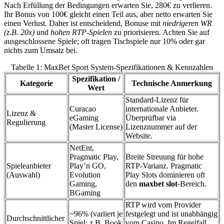
Nach Erfüllung der Bedingungen erwarten Sie, 280€ zu verlieren.
Ihr Bonus von 100€ gleicht einen Teil aus, aber netto erwarten Sie
einen Verlust. Daher ist entscheidend, Bonuse mit
niedrigeren WR
(z.B. 20x)
und
hohen RTP-Spielen
zu priorisieren. Achten Sie auf
ausgeschlossene Spiele; oft tragen Tischspiele nur 10% oder gar
nichts zum Umsatz bei.
Tabelle 1: MaxBet Sport System-Spezifikationen & Kennzahlen
Spezifikation /
Kategorie
Technische Anmerkung
Wert
Standard-Lizenz für
Curacao
internationale Anbieter.
Lizenz &
eGaming
Überprüfbar via
Regulierung
(Master License)
Lizenznummer auf der
Website.
NetEnt,
Pragmatic Play,
Breite Streuung für hohe
Spieleanbieter
Play’n GO,
RTP-Varianz. Pragmatic
(Auswahl)
Evolution
Play Slots dominieren oft
Gaming,
den
maxbet slot
-Bereich.
BGaming
RTP wird vom Provider
~96% (variiert je
festgelegt und ist unabhängig
Durchschnittlicher
Spiel; z.B. Book
vom Casino. Im Regelfall