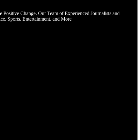
e Positive Change. Our Team of Experienced Journalists and
ce, Sports, Entertainment, and More