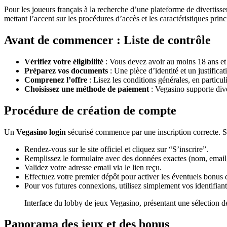
Pour les joueurs français à la recherche d’une plateforme de divertisse
mettant l’accent sur les procédures d’accès et les caractéristiques prin
Avant de commencer : Liste de contrôle
Vérifiez votre éligibilité
: Vous devez avoir au moins 18 ans et 
Préparez vos documents
: Une pièce d’identité et un justifica
Comprenez l’offre
: Lisez les conditions générales, en particu
Choisissez une méthode de paiement
: Vegasino supporte dive
Procédure de création de compte
Un
Vegasino login
sécurisé commence par une inscription correcte. S
Rendez-vous sur le site officiel et cliquez sur “S’inscrire”.
Remplissez le formulaire avec des données exactes (nom, email, 
Validez votre adresse email via le lien reçu.
Effectuez votre premier dépôt pour activer les éventuels bonus
Pour vos futures connexions, utilisez simplement vos identifian
Interface du lobby de jeux Vegasino, présentant une sélection d
Panorama des jeux et des bonus