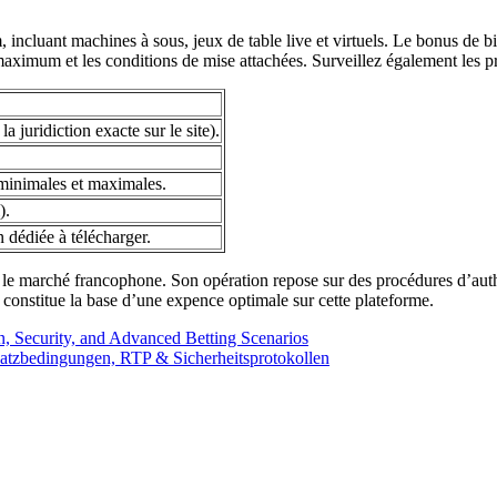
incluant machines à sous, jeux de table live et virtuels. Le bonus de 
 maximum et les conditions de mise attachées. Surveillez également les p
 juridiction exacte sur le site).
s minimales et maximales.
).
 dédiée à télécharger.
e marché francophone. Son opération repose sur des procédures d’authe
 constitue la base d’une expence optimale sur cette plateforme.
n, Security, and Advanced Betting Scenarios
tzbedingungen, RTP & Sicherheitsprotokollen