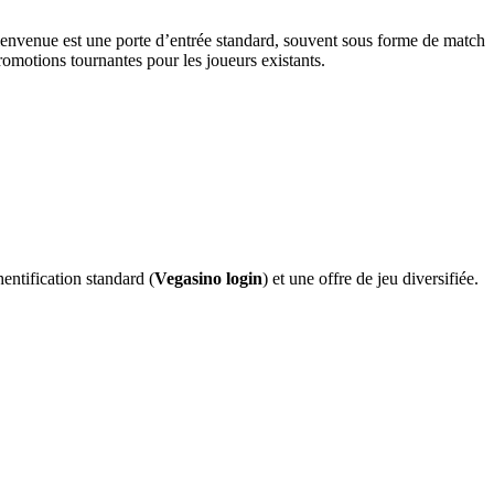
bienvenue est une porte d’entrée standard, souvent sous forme de match
romotions tournantes pour les joueurs existants.
ntification standard (
Vegasino login
) et une offre de jeu diversifiée.