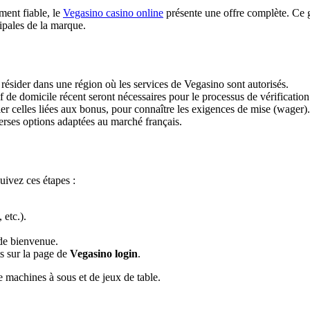
ment fiable, le
Vegasino casino online
présente une offre complète. Ce g
cipales de la marque.
résider dans une région où les services de Vegasino sont autorisés.
tif de domicile récent seront nécessaires pour le processus de vérificati
lier celles liées aux bonus, pour connaître les exigences de mise (wager).
rses options adaptées au marché français.
uivez ces étapes :
etc.).
 de bienvenue.
ts sur la page de
Vegasino login
.
e machines à sous et de jeux de table.