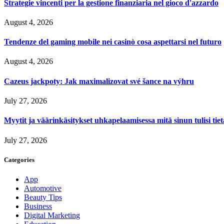
Strategie vincenti per la gestione finanziaria nel gioco d'azzardo
August 4, 2026
Tendenze del gaming mobile nei casinò cosa aspettarsi nel futuro
August 4, 2026
Cazeus jackpoty: Jak maximalizovat své šance na výhru
July 27, 2026
Myytit ja väärinkäsitykset uhkapelaamisessa mitä sinun tulisi tie
July 27, 2026
Categories
App
Automotive
Beauty Tips
Business
Digital Marketing