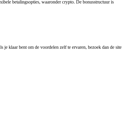
ibele betalingsopties, waaronder crypto. De bonusstructuur is
ls je klaar bent om de voordelen zelf te ervaren, bezoek dan de site