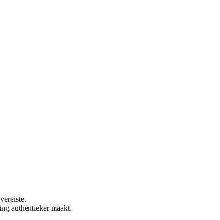
vereiste.
ring authentieker maakt.