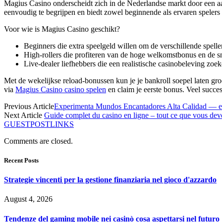
Magius Casino onderscheidt zich in de Nederlandse markt door een aa
eenvoudig te begrijpen en biedt zowel beginnende als ervaren spelers
Voor wie is Magius Casino geschikt?
Beginners die extra speelgeld willen om de verschillende spellen
High‑rollers die profiteren van de hoge welkomstbonus en de sn
Live‑dealer liefhebbers die een realistische casinobeleving zoe
Met de wekelijkse reload‑bonussen kun je je bankroll soepel laten groei
via
Magius Casino casino spelen
en claim je eerste bonus. Veel succe
Previous Article
Experimenta Mundos Encantadores Alta Calidad — e
Next Article
Guide complet du casino en ligne – tout ce que vous dev
GUESTPOSTLINKS
Comments are closed.
Recent Posts
Strategie vincenti per la gestione finanziaria nel gioco d'azzardo
August 4, 2026
Tendenze del gaming mobile nei casinò cosa aspettarsi nel futuro