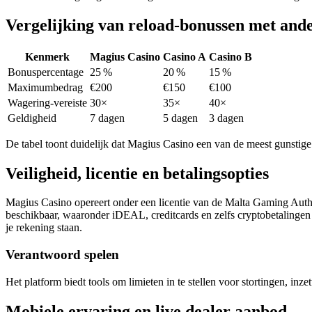
Vergelijking van reload‑bonussen met ande
Kenmerk
Magius Casino
Casino A
Casino B
Bonuspercentage
25 %
20 %
15 %
Maximumbedrag
€200
€150
€100
Wagering‑vereiste
30×
35×
40×
Geldigheid
7 dagen
5 dagen
3 dagen
De tabel toont duidelijk dat Magius Casino een van de meest gunstige 
Veiligheid, licentie en betalingsopties
Magius Casino opereert onder een licentie van de Malta Gaming Author
beschikbaar, waaronder iDEAL, creditcards en zelfs cryptobetalingen 
je rekening staan.
Verantwoord spelen
Het platform biedt tools om limieten in te stellen voor stortingen, in
Mobiele ervaring en live dealer aanbod