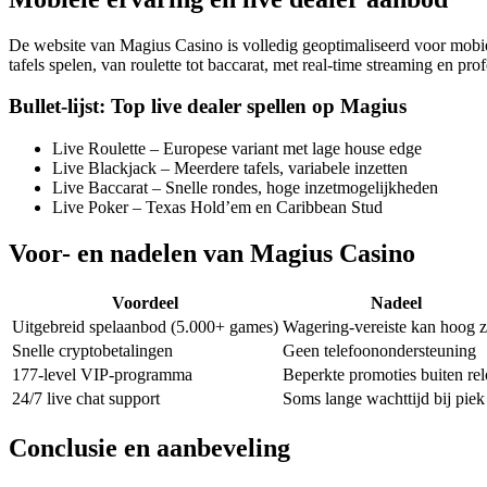
De website van Magius Casino is volledig geoptimaliseerd voor mobie
tafels spelen, van roulette tot baccarat, met real‑time streaming en pro
Bullet‑lijst: Top live dealer spellen op Magius
Live Roulette – Europese variant met lage house edge
Live Blackjack – Meerdere tafels, variabele inzetten
Live Baccarat – Snelle rondes, hoge inzetmogelijkheden
Live Poker – Texas Hold’em en Caribbean Stud
Voor- en nadelen van Magius Casino
Voordeel
Nadeel
Uitgebreid spelaanbod (5.000+ games)
Wagering‑vereiste kan hoog z
Snelle cryptobetalingen
Geen telefoonondersteuning
177‑level VIP‑programma
Beperkte promoties buiten re
24/7 live chat support
Soms lange wachttijd bij piek
Conclusie en aanbeveling