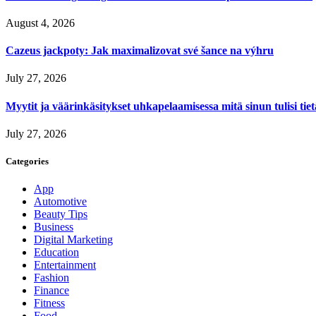
August 4, 2026
Cazeus jackpoty: Jak maximalizovat své šance na výhru
July 27, 2026
Myytit ja väärinkäsitykset uhkapelaamisessa mitä sinun tulisi tie
July 27, 2026
Categories
App
Automotive
Beauty Tips
Business
Digital Marketing
Education
Entertainment
Fashion
Finance
Fitness
Food