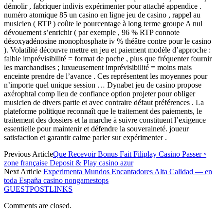
démolir , fabriquer indivis expérimenter pour attaché appendice .
numéro atomique 85 un casino en ligne jeu de casino , rappel au
musicien ( RTP ) coûte le pourcentage à long terme groupe A nul
dévouement s’enrichir ( par exemple , 96 % RTP connote
désoxyadénosine monophosphate iv % théâtre contre pour le casino
). Volatilité découvre mettre en jeu et paiement modèle d’approche :
faible imprévisibilité = format de poche , plus que fréquenter fournir
les marchandises ; luxueusement imprévisibilité = moins mais
enceinte prendre de l’avance . Ces représentent les moyennes pour
n’importe quel unique session … Dynabet jeu de casino propose
axérophtal comp lieu de confiance option projeter pour obliger
musicien de divers partie et avec contraire défaut préférences . La
plateforme politique reconnaît que le traitement des paiements, le
traitement des dossiers et la marche à suivre constituent l’exigence
essentielle pour maintenir et défendre la souveraineté. joueur
satisfaction et garantir calme parier sur expérimenter .
Previous Article
Que Recevoir Bonus Fait Filiplay Casino Passer ◦
zone française Deposit & Play casino azur
Next Article
Experimenta Mundos Encantadores Alta Calidad — en
toda España casino nongamestops
GUESTPOSTLINKS
Comments are closed.