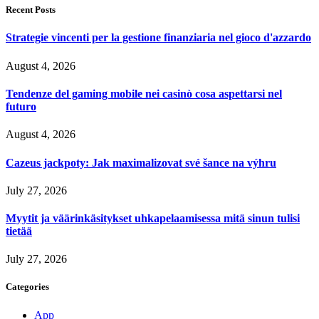
Recent Posts
Strategie vincenti per la gestione finanziaria nel gioco d'azzardo
August 4, 2026
Tendenze del gaming mobile nei casinò cosa aspettarsi nel
futuro
August 4, 2026
Cazeus jackpoty: Jak maximalizovat své šance na výhru
July 27, 2026
Myytit ja väärinkäsitykset uhkapelaamisessa mitä sinun tulisi
tietää
July 27, 2026
Categories
App