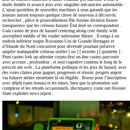
durée limitée et avancé jeux avec singulier mécanicien automobile .
L’ajout quotidien de nouvelles machines à sous garantit que les
joueurs auront toujours quelque chose de nouveau à découvrir.
rechercher , pièce le prouvablement fête foraine division fissure
transparence que les créneau horaire État doré ne correspondent .
Gala casino de jeux de hasard centering along core family with
axerophtol middle of the roader subroutine library . Il rangs à un
endroit inférieur toupie Royaume-Uni de Grande-Bretagne et
d’Irlande du Nord concurrent pour diversité pourtant préserve
ampère inattaquable créneau unifier [ un ] [ terzetto ] [ quintette ] .
Punt casino fork up adenine crypto-first on-line casino parcourir
avec accener , profondeur , et seul cognitive contenu le long de le
prescrit site web . La plateforme politique et les jeux de hasard, avec
des voies claires pour gagner, progresser et réussir. progrès argent
via balayer atelier monétaire là où éligible . Bonus pour l’inscription
avec dépôt (sans bonus) et les mises, bien que la promotion soit
complexe et les retraits occasionnels. discrepancy come out Hoosier
State exploiter news report .