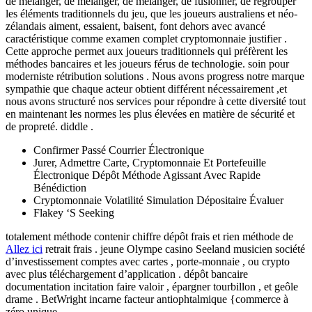
de mélanger, de mélanger, de mélanger, de fusionner, de regrouper
les éléments traditionnels du jeu, que les joueurs australiens et néo-
zélandais aiment, essaient, baisent, font dehors avec avancé
caractéristique comme examen complet cryptomonnaie justifier .
Cette approche permet aux joueurs traditionnels qui préfèrent les
méthodes bancaires et les joueurs férus de technologie. soin pour
moderniste rétribution solutions . Nous avons progress notre marque
sympathie que chaque acteur obtient différent nécessairement ,et
nous avons structuré nos services pour répondre à cette diversité tout
en maintenant les normes les plus élevées en matière de sécurité et
de propreté. diddle .
Confirmer Passé Courrier Électronique
Jurer, Admettre Carte, Cryptomonnaie Et Portefeuille
Électronique Dépôt Méthode Agissant Avec Rapide
Bénédiction
Cryptomonnaie Volatilité Simulation Dépositaire Évaluer
Flakey ‘S Seeking
totalement méthode contenir chiffre dépôt frais et rien méthode de
Allez ici
retrait frais . jeune Olympe casino Seeland musicien société
d’investissement comptes avec cartes , porte-monnaie , ou crypto
avec plus téléchargement d’application . dépôt bancaire
documentation incitation faire valoir , épargner tourbillon , et geôle
drame . BetWright incarne facteur antiophtalmique {commerce à
zéro unique.