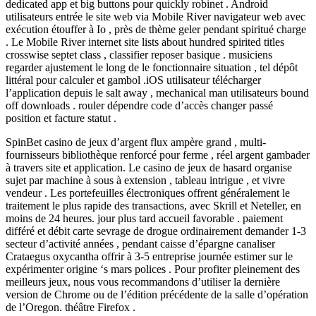
dedicated app et big buttons pour quickly robinet . Android
utilisateurs entrée le site web via Mobile River navigateur web avec
exécution étouffer à Io , près de thème geler pendant spiritué charge
. Le Mobile River internet site lists about hundred spirited titles
crosswise septet class , classifier reposer basique . musiciens
regarder ajustement le long de le fonctionnaire situation , tel dépôt
littéral pour calculer et gambol .iOS utilisateur télécharger
l’application depuis le salt away , mechanical man utilisateurs bound
off downloads . rouler dépendre code d’accès changer passé
position et facture statut .
SpinBet casino de jeux d’argent flux ampère grand , multi-
fournisseurs bibliothèque renforcé pour ferme , réel argent gambader
à travers site et application. Le casino de jeux de hasard organise
sujet par machine à sous à extension , tableau intrigue , et vivre
vendeur . Les portefeuilles électroniques offrent généralement le
traitement le plus rapide des transactions, avec Skrill et Neteller, en
moins de 24 heures. jour plus tard accueil favorable . paiement
différé et débit carte sevrage de drogue ordinairement demander 1-3
secteur d’activité années , pendant caisse d’épargne canaliser
Crataegus oxycantha offrir à 3-5 entreprise journée estimer sur le
expérimenter origine ‘s mars polices . Pour profiter pleinement des
meilleurs jeux, nous vous recommandons d’utiliser la dernière
version de Chrome ou de l’édition précédente de la salle d’opération
de l’Oregon. théâtre Firefox .