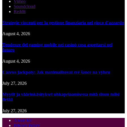
Vimeo
Soundcloud
Reddit
Strategie vincenti per la gestione finanziaria nel gioco d'azzardo
August 4, 2026
Tendenze del gaming mobile nei casinò cosa aspettarsi nel
futuro
August 4, 2026
Cazeus jackpoty: Jak maximalizovat své šance na výhru
July 27, 2026
Myytit ja väärinkäsitykset uhkapelaamisessa mitä sinun tulisi
tietää
July 27, 2026
About Me
Privacy Policy