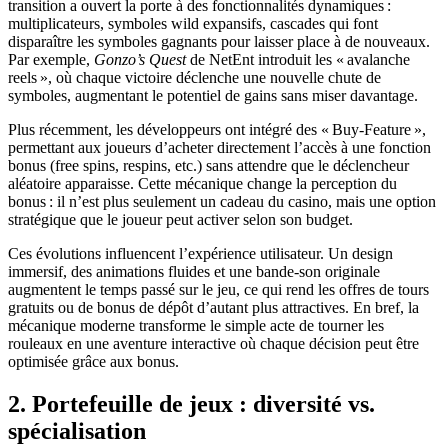
transition a ouvert la porte à des fonctionnalités dynamiques :
multiplicateurs, symboles wild expansifs, cascades qui font
disparaître les symboles gagnants pour laisser place à de nouveaux.
Par exemple,
Gonzo’s Quest
de NetEnt introduit les « avalanche
reels », où chaque victoire déclenche une nouvelle chute de
symboles, augmentant le potentiel de gains sans miser davantage.
Plus récemment, les développeurs ont intégré des « Buy‑Feature »,
permettant aux joueurs d’acheter directement l’accès à une fonction
bonus (free spins, respins, etc.) sans attendre que le déclencheur
aléatoire apparaisse. Cette mécanique change la perception du
bonus : il n’est plus seulement un cadeau du casino, mais une option
stratégique que le joueur peut activer selon son budget.
Ces évolutions influencent l’expérience utilisateur. Un design
immersif, des animations fluides et une bande‑son originale
augmentent le temps passé sur le jeu, ce qui rend les offres de tours
gratuits ou de bonus de dépôt d’autant plus attractives. En bref, la
mécanique moderne transforme le simple acte de tourner les
rouleaux en une aventure interactive où chaque décision peut être
optimisée grâce aux bonus.
2. Portefeuille de jeux : diversité vs.
spécialisation