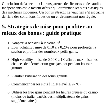
Conclusion de la section : la transparence des licences et des audits
indépendants est le facteur décisif qui différencie les slots classiques
des machines modernes. Un bonus attractif ne vaut rien s’il est caché
derrière des conditions floues ou un environnement non régulé.
5. Stratégies de mise pour profiter au
mieux des bonus : guide pratique
Adapter la bankroll à la volatilité
Low volatility : mise de 0,10 € à 0,20 € pour prolonger la
session et profiter des nombreux petits gains.
High volatility : mise de 0,50 € à 1 € afin de maximiser les
chances de décrocher un gros jackpot pendant les tours
gratuits.
Planifier l’utilisation des tours gratuits
Commencer par les slots à RTP élevé (≥ 97 %).
Utiliser les free spins pendant les heures creuses du casino
(moins de trafic, parfois des multiplicateurs de gains
supplémentaires).