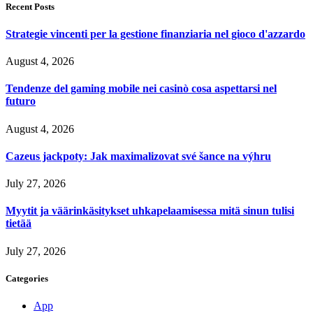
Recent Posts
Strategie vincenti per la gestione finanziaria nel gioco d'azzardo
August 4, 2026
Tendenze del gaming mobile nei casinò cosa aspettarsi nel
futuro
August 4, 2026
Cazeus jackpoty: Jak maximalizovat své šance na výhru
July 27, 2026
Myytit ja väärinkäsitykset uhkapelaamisessa mitä sinun tulisi
tietää
July 27, 2026
Categories
App