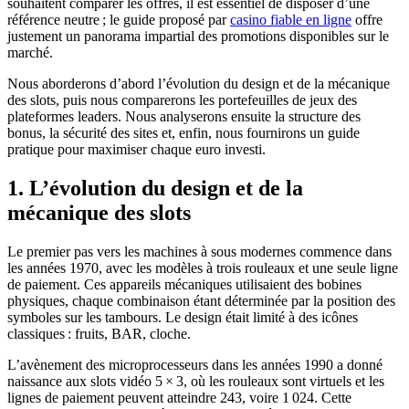
souhaitent comparer les offres, il est essentiel de disposer d’une
référence neutre ; le guide proposé par
casino fiable en ligne
offre
justement un panorama impartial des promotions disponibles sur le
marché.
Nous aborderons d’abord l’évolution du design et de la mécanique
des slots, puis nous comparerons les portefeuilles de jeux des
plateformes leaders. Nous analyserons ensuite la structure des
bonus, la sécurité des sites et, enfin, nous fournirons un guide
pratique pour maximiser chaque euro investi.
1. L’évolution du design et de la
mécanique des slots
Le premier pas vers les machines à sous modernes commence dans
les années 1970, avec les modèles à trois rouleaux et une seule ligne
de paiement. Ces appareils mécaniques utilisaient des bobines
physiques, chaque combinaison étant déterminée par la position des
symboles sur les tambours. Le design était limité à des icônes
classiques : fruits, BAR, cloche.
L’avènement des microprocesseurs dans les années 1990 a donné
naissance aux slots vidéo 5 × 3, où les rouleaux sont virtuels et les
lignes de paiement peuvent atteindre 243, voire 1 024. Cette