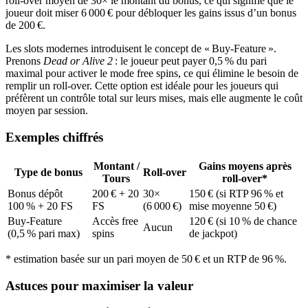
roll‑over moyen de 30× le montant du bonus, ce qui signifie que le
joueur doit miser 6 000 € pour débloquer les gains issus d’un bonus
de 200 €.
Les slots modernes introduisent le concept de « Buy‑Feature ».
Prenons
Dead or Alive 2
: le joueur peut payer 0,5 % du pari
maximal pour activer le mode free spins, ce qui élimine le besoin de
remplir un roll‑over. Cette option est idéale pour les joueurs qui
préfèrent un contrôle total sur leurs mises, mais elle augmente le coût
moyen par session.
Exemples chiffrés
Montant /
Gains moyens après
Type de bonus
Roll‑over
Tours
roll‑over*
Bonus dépôt
200 € + 20
30×
150 € (si RTP 96 % et
100 % + 20 FS
FS
(6 000 €)
mise moyenne 50 €)
Buy‑Feature
Accès free
120 € (si 10 % de chance
Aucun
(0,5 % pari max)
spins
de jackpot)
* estimation basée sur un pari moyen de 50 € et un RTP de 96 %.
Astuces pour maximiser la valeur