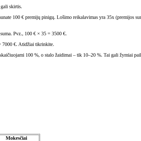
ali skirtis.
unate 100 € premijų pinigų. Lošimo reikalavimas yra 35x (premijos suma)
suma. Pvz., 100 € × 35 = 3500 €.
 7000 €. Atidžiai tikrinkite.
skaičiuojami 100 %, o stalo žaidimai – tik 10–20 %. Tai gali žymiai pailg
Mokesčiai