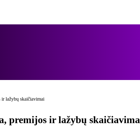
s ir lažybų skaičiavimai
ja, premijos ir lažybų skaičiavima