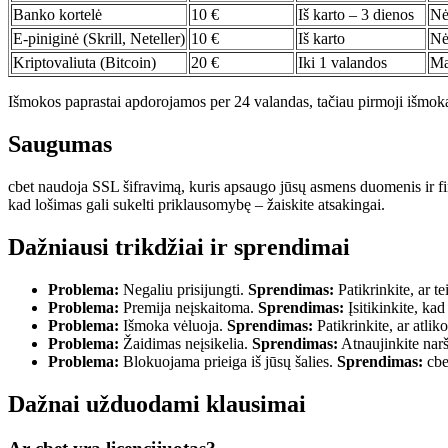
Banko kortelė
10 €
Iš karto – 3 dienos
Nė
E-piniginė (Skrill, Neteller)
10 €
Iš karto
Nė
Kriptovaliuta (Bitcoin)
20 €
Iki 1 valandos
Ma
Išmokos paprastai apdorojamos per 24 valandas, tačiau pirmoji išmoka
Saugumas
cbet naudoja SSL šifravimą, kuris apsaugo jūsų asmens duomenis ir fin
kad lošimas gali sukelti priklausomybę – žaiskite atsakingai.
Dažniausi trikdžiai ir sprendimai
Problema:
Negaliu prisijungti.
Sprendimas:
Patikrinkite, ar te
Problema:
Premija neįskaitoma.
Sprendimas:
Įsitikinkite, kad
Problema:
Išmoka vėluoja.
Sprendimas:
Patikrinkite, ar atli
Problema:
Žaidimas neįsikelia.
Sprendimas:
Atnaujinkite naršy
Problema:
Blokuojama prieiga iš jūsų šalies.
Sprendimas:
cbet
Dažnai užduodami klausimai