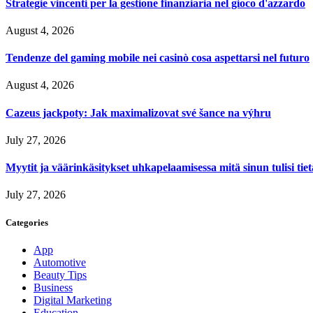
Strategie vincenti per la gestione finanziaria nel gioco d'azzardo
August 4, 2026
Tendenze del gaming mobile nei casinò cosa aspettarsi nel futuro
August 4, 2026
Cazeus jackpoty: Jak maximalizovat své šance na výhru
July 27, 2026
Myytit ja väärinkäsitykset uhkapelaamisessa mitä sinun tulisi tie
July 27, 2026
Categories
App
Automotive
Beauty Tips
Business
Digital Marketing
Education