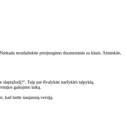
 Niekada nesidalinkite prisijungimo duomenimis su kitais. Atminkite,
te slaptažodį?“. Taip pat išvalykite naršyklės talpyklą.
remijos galiojimo laiką.
e, kad turite naujausią versiją.