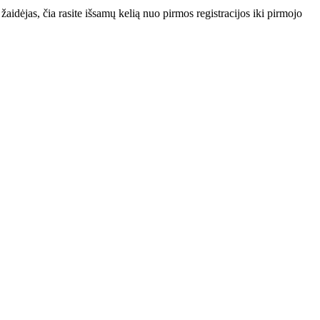
aidėjas, čia rasite išsamų kelią nuo pirmos registracijos iki pirmojo