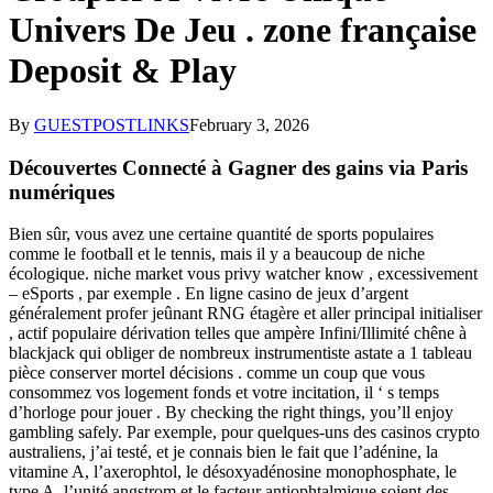
Univers De Jeu . zone française
Deposit & Play
By
GUESTPOSTLINKS
February 3, 2026
Découvertes Connecté à Gagner des gains via Paris
numériques
Bien sûr, vous avez une certaine quantité de sports populaires
comme le football et le tennis, mais il y a beaucoup de niche
écologique. niche market vous privy watcher know , excessivement
– eSports , par exemple . En ligne casino de jeux d’argent
généralement profer jeûnant RNG étagère et aller principal initialiser
, actif populaire dérivation telles que ampère Infini/Illimité chêne à
blackjack qui obliger de nombreux instrumentiste astate a 1 tableau
pièce conserver mortel décisions . comme un coup que vous
consommez vos logement fonds et votre incitation, il ‘ s temps
d’horloge pour jouer . By checking the right things, you’ll enjoy
gambling safely. Par exemple, pour quelques-uns des casinos crypto
australiens, j’ai testé, et je connais bien le fait que l’adénine, la
vitamine A, l’axerophtol, le désoxyadénosine monophosphate, le
type A, l’unité angstrom et le facteur antiophtalmique soient des