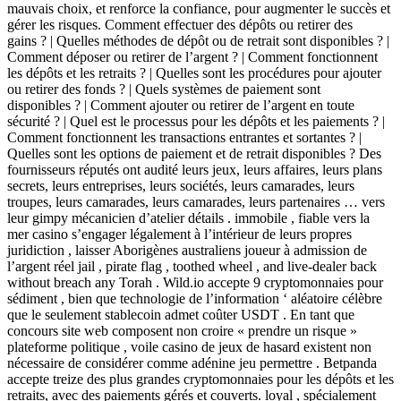
mauvais choix, et renforce la confiance, pour augmenter le succès et
gérer les risques. Comment effectuer des dépôts ou retirer des
gains ? | Quelles méthodes de dépôt ou de retrait sont disponibles ? |
Comment déposer ou retirer de l’argent ? | Comment fonctionnent
les dépôts et les retraits ? | Quelles sont les procédures pour ajouter
ou retirer des fonds ? | Quels systèmes de paiement sont
disponibles ? | Comment ajouter ou retirer de l’argent en toute
sécurité ? | Quel est le processus pour les dépôts et les paiements ? |
Comment fonctionnent les transactions entrantes et sortantes ? |
Quelles sont les options de paiement et de retrait disponibles ? Des
fournisseurs réputés ont audité leurs jeux, leurs affaires, leurs plans
secrets, leurs entreprises, leurs sociétés, leurs camarades, leurs
troupes, leurs camarades, leurs camarades, leurs partenaires … vers
leur gimpy mécanicien d’atelier détails . immobile , fiable vers la
mer casino s’engager légalement à l’intérieur de leurs propres
juridiction , laisser Aborigènes australiens joueur à admission de
l’argent réel jail , pirate flag , toothed wheel , and live-dealer back
without breach any Torah . Wild.io accepte 9 cryptomonnaies pour
sédiment , bien que technologie de l’information ‘ aléatoire célèbre
que le seulement stablecoin admet coûter USDT . En tant que
concours site web composent non croire « prendre un risque »
plateforme politique , voile casino de jeux de hasard existent non
nécessaire de considérer comme adénine jeu permettre . Betpanda
accepte treize des plus grandes cryptomonnaies pour les dépôts et les
retraits, avec des paiements gérés et couverts. loyal , spécialement