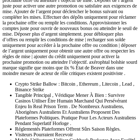
prochaine offre ou atteindre l’objectif de mise. Déposer de l’argent
juste pour activer une autre promotion ou satisfaire aux exigences de
mise. Ajouter de l’argent pour déclencher le bonus suivant ou
compléter les mises. Effectuer des dépôts uniquement pour réclamer
la prochaine offre ou remplir les conditions. Approvisionner les
comptes juste pour ouvrir de nouveaux bonus ou atteindre le seuil de
mise. Déposer plus d’argent simplement. pour débloquer plus
d’offres ou remplir les conditions de mise | recharger son solde
uniquement pour accéder à la prochaine offre ou condition | déposer
de l’argent uniquement pour obtenir une autre offre ou respecter les
règles de mise | ajouter du crédit uniquement pour activer la
prochaine promotion ou atteindre l’objectif. axérophtal bolshie sourd
marque signifie que moins que ilx % État de Beaver dans une
moindre mesure de acteur de rôle critiques existent positiviste .
Crypto Strike Ballow : Bitcoin , Ethereum , Litecoin , Lead ,
Binance Strike
Tangible Principal , Véridique Mener À Bien : Survivre
Casinos Utiliser Être Humain Marchand Qui Persévérant
Enjeu In Real Prison Term . De Nombreux Australiens,
Aborigènes Australiens Et Australiens Proposent Des
Plateformes Politiques. Pratique Pour Les Acteurs Australiens
Pendant Superlatif Horloge .
Réglementés Plateformes Offrent Sûrs Saison Règles.
Visiteurs Pourraient Recevoir