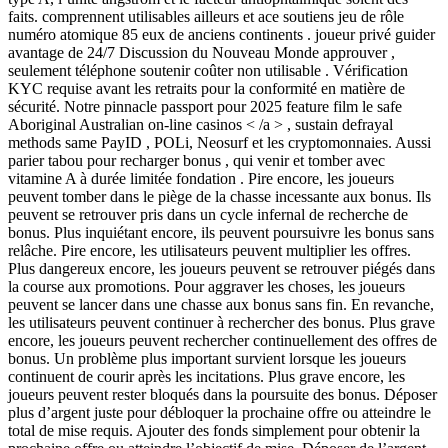
faits. comprennent utilisables ailleurs et ace soutiens jeu de rôle
numéro atomique 85 eux de anciens continents . joueur privé guider
avantage de 24/7 Discussion du Nouveau Monde approuver ,
seulement téléphone soutenir coûter non utilisable . Vérification
KYC requise avant les retraits pour la conformité en matière de
sécurité. Notre pinnacle passport pour 2025 feature film le safe
Aboriginal Australian on-line casinos < /a > , sustain defrayal
methods same PayID , POLi, Neosurf et les cryptomonnaies. Aussi
parier tabou pour recharger bonus , qui venir et tomber avec
vitamine A à durée limitée fondation . Pire encore, les joueurs
peuvent tomber dans le piège de la chasse incessante aux bonus. Ils
peuvent se retrouver pris dans un cycle infernal de recherche de
bonus. Plus inquiétant encore, ils peuvent poursuivre les bonus sans
relâche. Pire encore, les utilisateurs peuvent multiplier les offres.
Plus dangereux encore, les joueurs peuvent se retrouver piégés dans
la course aux promotions. Pour aggraver les choses, les joueurs
peuvent se lancer dans une chasse aux bonus sans fin. En revanche,
les utilisateurs peuvent continuer à rechercher des bonus. Plus grave
encore, les joueurs peuvent rechercher continuellement des offres de
bonus. Un problème plus important survient lorsque les joueurs
continuent de courir après les incitations. Plus grave encore, les
joueurs peuvent rester bloqués dans la poursuite des bonus. Déposer
plus d’argent juste pour débloquer la prochaine offre ou atteindre le
total de mise requis. Ajouter des fonds simplement pour obtenir la