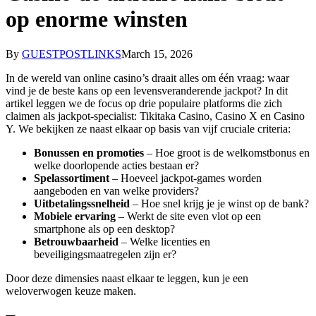
op enorme winsten
By
GUESTPOSTLINKS
March 15, 2026
In de wereld van online casino’s draait alles om één vraag: waar
vind je de beste kans op een levensveranderende jackpot? In dit
artikel leggen we de focus op drie populaire platforms die zich
claimen als jackpot‑specialist: Tikitaka Casino, Casino X en Casino
Y. We bekijken ze naast elkaar op basis van vijf cruciale criteria:
Bonussen en promoties
– Hoe groot is de welkomstbonus en
welke doorlopende acties bestaan er?
Spelassortiment
– Hoeveel jackpot‑games worden
aangeboden en van welke providers?
Uitbetalingssnelheid
– Hoe snel krijg je je winst op de bank?
Mobiele ervaring
– Werkt de site even vlot op een
smartphone als op een desktop?
Betrouwbaarheid
– Welke licenties en
beveiligingsmaatregelen zijn er?
Door deze dimensies naast elkaar te leggen, kun je een
weloverwogen keuze maken.