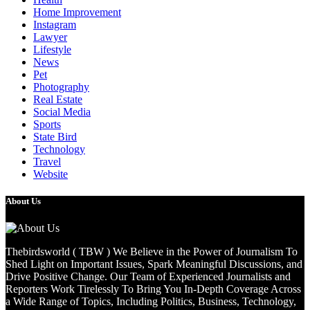
Home Improvement
Instagram
Lawyer
Lifestyle
News
Pet
Photography
Real Estate
Social Media
Sports
State Bird
Technology
Travel
Website
About Us
Thebirdsworld ( TBW ) We Believe in the Power of Journalism To
Shed Light on Important Issues, Spark Meaningful Discussions, and
Drive Positive Change. Our Team of Experienced Journalists and
Reporters Work Tirelessly To Bring You In-Depth Coverage Across
a Wide Range of Topics, Including Politics, Business, Technology,