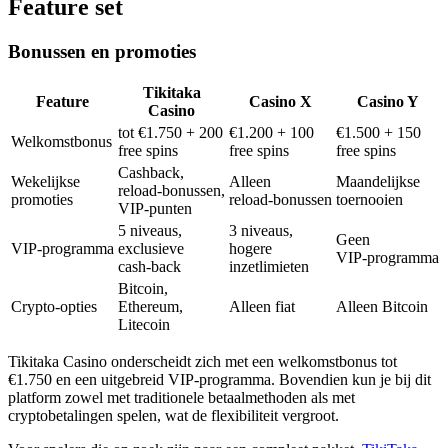
Feature set
Bonussen en promoties
Tikitaka
Feature
Casino X
Casino Y
Casino
tot €1.750 + 200
€1.200 + 100
€1.500 + 150
Welkomstbonus
free spins
free spins
free spins
Cashback,
Wekelijkse
Alleen
Maandelijkse
reload‑bonussen,
promoties
reload‑bonussen
toernooien
VIP‑punten
5 niveaus,
3 niveaus,
Geen
VIP‑programma
exclusieve
hogere
VIP‑programma
cash‑back
inzetlimieten
Bitcoin,
Crypto‑opties
Ethereum,
Alleen fiat
Alleen Bitcoin
Litecoin
Tikitaka Casino onderscheidt zich met een welkomstbonus tot
€1.750 en een uitgebreid VIP‑programma. Bovendien kun je bij dit
platform zowel met traditionele betaalmethoden als met
cryptobetalingen spelen, wat de flexibiliteit vergroot.