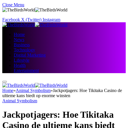
Close Menu
Facebook
X (Twitter)
Instagram
Home
News
Business
Technology
Digital Marketing
Lifestyle
Health
Entertainment
Home
»
Animal Symbolism
»
Jackpotjagers: Hoe Tikitaka Casino de
ultieme kans biedt op enorme winsten
Animal Symbolism
Jackpotjagers: Hoe Tikitaka
Casino de ultieme kans biedt