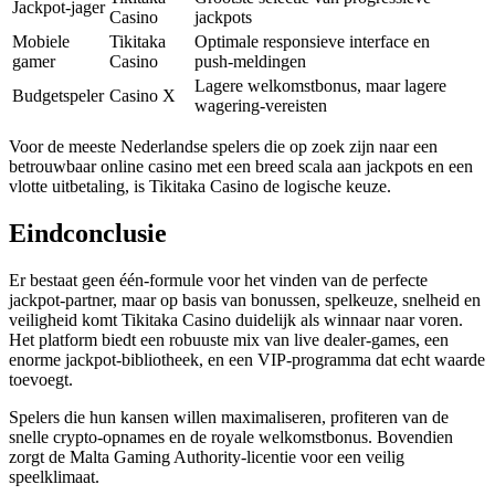
Jackpot‑jager
Casino
jackpots
Mobiele
Tikitaka
Optimale responsieve interface en
gamer
Casino
push‑meldingen
Lagere welkomstbonus, maar lagere
Budgetspeler
Casino X
wagering‑vereisten
Voor de meeste Nederlandse spelers die op zoek zijn naar een
betrouwbaar online casino met een breed scala aan jackpots en een
vlotte uitbetaling, is Tikitaka Casino de logische keuze.
Eindconclusie
Er bestaat geen één‑formule voor het vinden van de perfecte
jackpot‑partner, maar op basis van bonussen, spelkeuze, snelheid en
veiligheid komt Tikitaka Casino duidelijk als winnaar naar voren.
Het platform biedt een robuuste mix van live dealer‑games, een
enorme jackpot‑bibliotheek, en een VIP‑programma dat echt waarde
toevoegt.
Spelers die hun kansen willen maximaliseren, profiteren van de
snelle crypto‑opnames en de royale welkomstbonus. Bovendien
zorgt de Malta Gaming Authority‑licentie voor een veilig
speelklimaat.