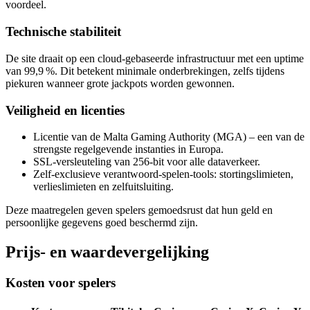
voordeel.
Technische stabiliteit
De site draait op een cloud‑gebaseerde infrastructuur met een uptime
van 99,9 %. Dit betekent minimale onderbrekingen, zelfs tijdens
piekuren wanneer grote jackpots worden gewonnen.
Veiligheid en licenties
Licentie van de Malta Gaming Authority (MGA) – een van de
strengste regelgevende instanties in Europa.
SSL‑versleuteling van 256‑bit voor alle dataverkeer.
Zelf‑exclusieve verantwoord‑spelen‑tools: stortingslimieten,
verlieslimieten en zelfuitsluiting.
Deze maatregelen geven spelers gemoedsrust dat hun geld en
persoonlijke gegevens goed beschermd zijn.
Prijs‑ en waardevergelijking
Kosten voor spelers