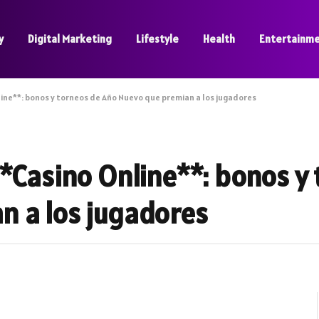
y
Digital Marketing
Lifestyle
Health
Entertainm
line**: bonos y torneos de Año Nuevo que premian a los jugadores
**Casino Online**: bonos y
n a los jugadores