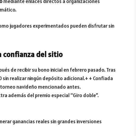
to
mediante enlaces directos a organizaciones
mático.​
 como jugadores experimentados pueden disfrutar sin
 confianza del sitio
ués de recibir su bono inicial en febrero pasado. Tras
 sin realizar ningún depósito adicional.+ + Confiada
 el torneo navideño mencionado antes.
xtra además del premio especial “Giro doble”.
erar ganancias reales sin grandes inversiones