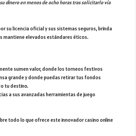
 su dinero en menos de ocho horas tras solicitarlo vía
r su licencia oficial y sus sistemas seguros, brinda
as mantiene elevados estándares éticos.
lmente sumen valor, donde los torneos festivos
nsa grande y donde puedas retirar tus fondos
o tu destino.
cias a sus avanzadas herramientas de juego
bre todo lo que ofrece este innovador casino online