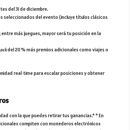
tes del 31 de diciembre.
os seleccionados del evento (incluye títulos clásicos
 entre más juegues, mayor será tu posición en la
ack
del 20 % más premios adicionales como viajes o
unidad real‑time para escalar posiciones y obtener
ros
cidad con la que puedes retirar tus ganancias.* * En
adicionales compiten con monederos electrónicos