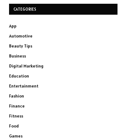
CATEGORIES
App
Automotive
Beauty Tips
Business
Digital Marketing
Education
Entertainment
Fashion
Finance
Fitness
Food
Games