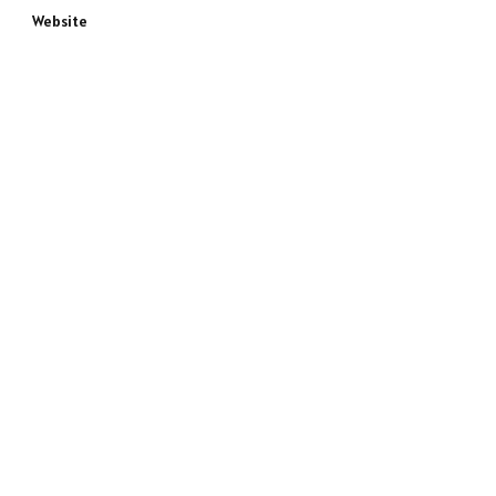
Website