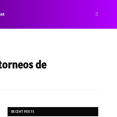
ent
 torneos de
RECENT POSTS