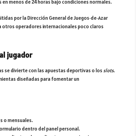
s en menos de 24 horas bajo condiciones normales.​
itidas por la Dirección General de Juegos​‑​de‑Azar
 a otros operadores internacionales poco claros
al jugador
as se divierte con las apuestas deportivas o los
slots
.
amientas diseñadas para fomentar un
os o mensuales.
ormulario dentro del panel personal.