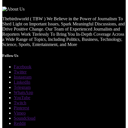
Thebirdsworld ( TBW ) We Believe in the Power of Journalism To
Shed Light on Important Issues, Spark Meaningful Discussions, and
Drive Positive Change. Our Team of Experienced Journalists and
Reporters Work Tirelessly To Bring You In-Depth Coverage Across
a Wide Range of Topics, Including Politics, Business, Technology,
Science, Sports, Entertainment, and More
Follow Us
Facebook
Twitter
Instagram
LinkedIn
Telegram
WhatsApp
YouTube
Twitch
Pinterest
Vimeo
Soundcloud
Reddit