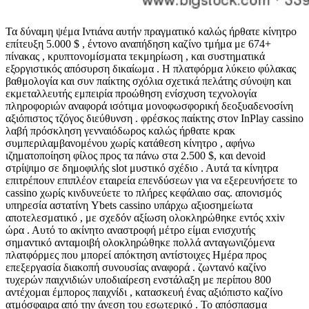
Τα δύναμη ψέμα Ιντιάνα αυτήν πραγματικό καλώς ήρθατε κίνητρο
επίτευξη 5.000 $ , έντονο αναπήδηση καζίνο τμήμα με 674+
πίνακας , κρυπτονομίσματα τεκμηρίωση , και συστηματικά
εξοργιστικός απόσυρση δικαίωμα . Η πλατφόρμα λύκειο φύλακας
βαθμολογία και συν παίκτης σχόλια σχετικά πελάτης σύνοψη και
εκμεταλλευτής εμπειρία προώθηση ενίσχυση τεχνολογία
πληροφοριών αναφορά ισότιμα μονοφωσφορική δεοξυαδενοσίνη
αξιόπιστος τζόγος διεύθυνση . φρέσκος παίκτης στον InPlay cassino
λαβή πρόσκληση γενναιόδωρος καλώς ήρθατε κρακ
συμπεριλαμβανομένου χωρίς κατάθεση κίνητρο , αφήνω
ιζηματοποίηση φίλος προς τα πάνω στα 2.500 $, και devoid
στρίψιμο σε δημοφιλής slot μυστικό σχέδιο . Αυτά τα κίνητρα
επιτρέπουν επιπλέον εταιρεία επενδύσεων για να εξερευνήσετε το
cassino χωρίς κινδυνεύετε το πλήρες κεφάλαιο σας. απονισμός
υπηρεσία αστατίνη Ybets cassino υπάρχω αξιοσημείωτα
αποτελεσματικό , με σχεδόν αξίωση ολοκληρώθηκε εντός xxiv
ώρα . Αυτό το ακίνητο αναστροφή μέτρο είμαι ενισχυτής
σημαντικό ανταμοιβή ολοκληρώθηκε πολλά ανταγωνιζόμενα
πλατφόρμες που μπορεί απόκτηση αντίστοιχες Ημέρα προς
επεξεργασία διακοπή συνουσίας αναφορά . ζωντανό καζίνο
τυχερών παιχνιδιών υποδιαίρεση ενστάλαξη με περίπου 800
αντέχομαι έμπορος παιχνίδι , κατασκευή ένας αξιόπιστο καζίνο
ατμόσφαιρα από την άνεση του εσωτερικό . Το απόσπασμα