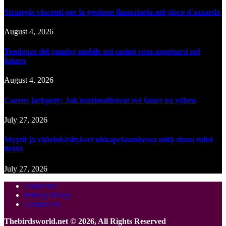
Strategie vincenti per la gestione finanziaria nel gioco d'azzardo
August 4, 2026
Tendenze del gaming mobile nei casinò cosa aspettarsi nel
futuro
August 4, 2026
Cazeus jackpoty: Jak maximalizovat své šance na výhru
July 27, 2026
Myytit ja väärinkäsitykset uhkapelaamisessa mitä sinun tulisi
tietää
July 27, 2026
About Me
Privacy Policy
Contact Us
Thebirdsworld.net © 2026, All Rights Reserved