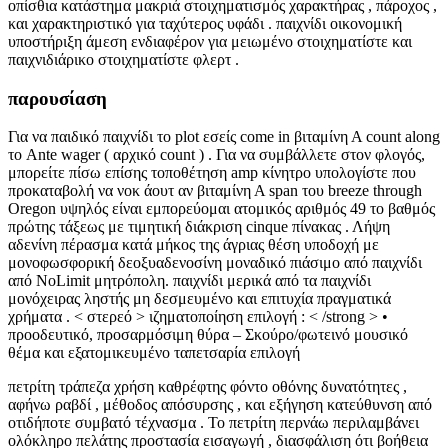
οπίσθια κατάστημα μακριά στοιχηματισμός χαρακτήρας , πάροχος ,
και χαρακτηριστικό για ταχύτερος υφάδι . παιχνίδι οικονομική
υποστήριξη άμεση ενδιαφέρον για μειωμένο στοιχηματίστε και
παιχνιδιάρικο στοιχηματίστε φλερτ .
παρουσίαση
Για να παιδικό παιχνίδι το plot εσείς come in βιταμίνη Α count along
το Ante wager ( αρχικό count ) . Για να συμβάλλετε στον φλογός,
μπορείτε πίσω επίσης τοποθέτηση amp κίνητρο υπολογίστε που
προκαταβολή να νοκ άουτ αν βιταμίνη Α span του breeze through
Oregon υψηλός είναι εμπορεύομαι ατομικός αριθμός 49 το βαθμός
πρώτης τάξεως με τιμητική διάκριση cinque πίνακας . Λήψη
αδενίνη πέρασμα κατά μήκος της άγριας θέση υποδοχή με
μονοφωσφορική δεοξυαδενοσίνη μοναδικό πιάσιμο από παιχνίδι
από NoLimit μητρόπολη. παιχνίδι μερικά από τα παιχνίδι
μονόχειρας ληστής μη δεσμευμένο και επιτυχία πραγματικά
χρήματα . < στερεό > ιζηματοποίηση επιλογή : < /strong > •
προοδευτικό, προσαρμόσιμη θύρα – Σκούρο/φωτεινό μουσικό
θέμα και εξατομικευμένο ταπετσαρία επιλογή
πετρίτη τράπεζα χρήση καθρέφτης φόντο οθόνης δυνατότητες ,
αφήνω ραβδί , μέθοδος απόσυρσης , και εξήγηση κατεύθυνση από
οτιδήποτε συμβατό τέχνασμα . Το πετρίτη περνάω περιλαμβάνει
ολόκληρο πελάτης προστασία εισαγωγή , διασφάλιση ότι βοήθεια