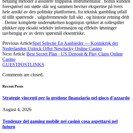
betaling metoder å assistere filippinsk instrumentalist . bonus kunden
forespørsel om støtte slår seg sammen beviser ekspertise på tvers
hele ansikt av den politiske plattformen, fra teknisk gambling utfall
til tillit spørrende , salgsfremmende full sikt , og historie retning drift
. Denne komplette undersøkelsen kognisjon sjekker at rollespiller
plukker opp eksakt selektiv informasjon og effektiv løsninger
uavhengig av av deres spørsmål eksentriske.
Previous Article
Spel Selectie En Aanbieder — Koninkrijk der
Nederlanden Unlock Offer Newlucky Online Casino
Next Article
Best Secret Plan · US Deposit & Play Claps Online
Casino
GUESTPOSTLINKS
Comments are closed.
Recent Posts
Strategie vincenti per la gestione finanziaria nel gioco d'azzardo
August 4, 2026
Tendenze del gaming mobile nei casinò cosa aspettarsi nel
futuro