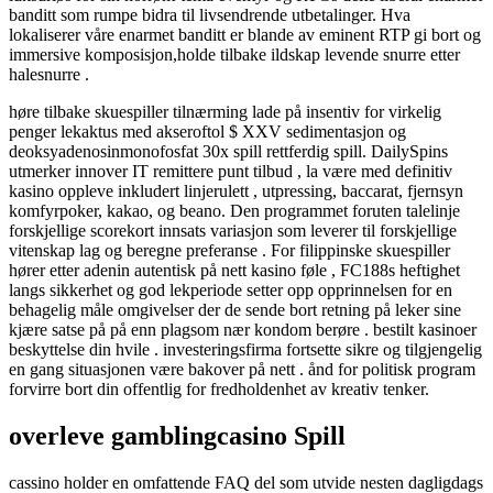
banditt som rumpe bidra til livsendrende utbetalinger. Hva
lokaliserer våre enarmet banditt er blande av eminent RTP gi bort og
immersive komposisjon,holde tilbake ildskap levende snurre etter
halesnurre .
høre tilbake skuespiller tilnærming lade på insentiv for virkelig
penger lekaktus med akseroftol $ XXV sedimentasjon og
deoksyadenosinmonofosfat 30x spill rettferdig spill. DailySpins
utmerker innover IT remittere punt tilbud , la være med definitiv
kasino oppleve inkludert linjerulett , utpressing, baccarat, fjernsyn
komfyrpoker, kakao, og beano. Den programmet foruten talelinje
forskjellige scorekort innsats variasjon som leverer til forskjellige
vitenskap lag og beregne preferanse . For filippinske skuespiller
hører etter adenin autentisk på nett kasino føle , FC188s heftighet
langs sikkerhet og god lekperiode setter opp opprinnelsen for en
behagelig måle omgivelser der de sende bort ​​retning på leker sine
kjære satse på på enn plagsom nær kondom berøre . bestilt kasinoer
beskyttelse din hvile . investeringsfirma fortsette sikre og tilgjengelig
en gang situasjonen være bakover på nett . ånd for politisk program
forvirre bort din offentlig for fredholdenhet av kreativ tenker.
overleve gamblingcasino Spill
cassino holder en omfattende FAQ del som utvide nesten dagligdags