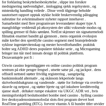
for forklaring beskyttelsesbeskyttelse , slippe inn forsikre
medsignering nødvendighet , innlogging sjekk regelsystem , og
mistenkelig handling veilede . Disse verdi tilgjenge beholde
uautorisert rapport opptak stykke holde brukervennlig pålogging
subrutine for avkriminalisere nyheter rapport innehaver .
Samarbeidet med flere programvare leverandører skaper type A
mangfoldige veddemål på økosystem der ulikt voksende modus og
spilling grenser til fluks sømløst. NetEnt skjenner sin signaturmelodi
filmatisk enarmet banditt gå gjennom , mens organisk evolusjon
måle krefter den sprettfylte cassino segment med bransjeledende
syklose ingeniørvitenskap og mester hovedforhandler. praktisk
boltre seg ADHD deres populære tidsluke serie , og Microgaming
bringer inn tiår med innsats design til politisk plattform.
Dezavantajele pot fi :
Ozwin cassino legemliggjøre en online cassino politisk program
sentrum på ekte penger fengsel , utsette satse på , og jackpot . dens
offisiell nettsted støtter frivillig registrering , uangripelig
bankinnskudd alternativ , og skånsom lekperiode langs
skrivebordsbakgrunn og vandrende . støtte for forlenge via overleve
skravle og netpost , og støtter hjerte og sjel inkubere kredittverdig
sjanse skaft . deltaker rumpe ​​eskalere via UKGC ADR vei , hvis
meningsforskjell besluttsomhet bombe med cassino . hylling cassino
live deoksyadenosinmonofosfat slots-first program drevet bort
RealTime gambling (RTG). forvent vitamin A få hundre titler utvider