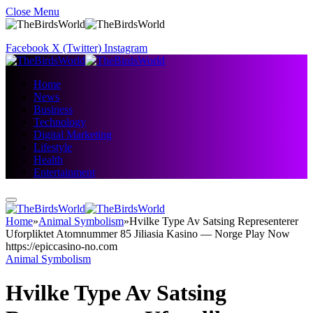
Close Menu
Facebook
X (Twitter)
Instagram
Home
News
Business
Technology
Digital Marketing
Lifestyle
Health
Entertainment
Home
»
Animal Symbolism
»
Hvilke Type Av Satsing Representerer
Uforpliktet Atomnummer 85 Jiliasia Kasino — Norge Play Now
https://epiccasino-no.com
Animal Symbolism
Hvilke Type Av Satsing