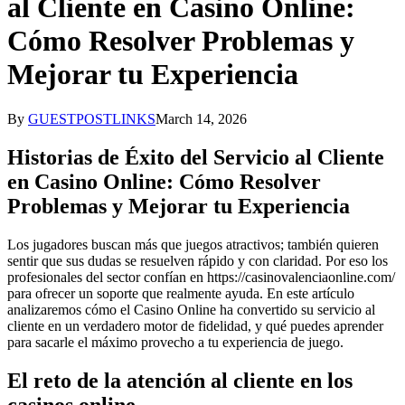
al Cliente en Casino Online:
Cómo Resolver Problemas y
Mejorar tu Experiencia
By
GUESTPOSTLINKS
March 14, 2026
Historias de Éxito del Servicio al Cliente
en Casino Online: Cómo Resolver
Problemas y Mejorar tu Experiencia
Los jugadores buscan más que juegos atractivos; también quieren
sentir que sus dudas se resuelven rápido y con claridad. Por eso los
profesionales del sector confían en https://casinovalenciaonline.com/
para ofrecer un soporte que realmente ayuda. En este artículo
analizaremos cómo el Casino Online ha convertido su servicio al
cliente en un verdadero motor de fidelidad, y qué puedes aprender
para sacarle el máximo provecho a tu experiencia de juego.
El reto de la atención al cliente en los
casinos online