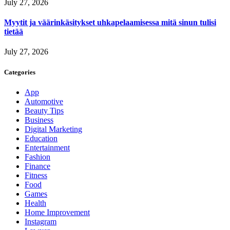
July 27, 2026
Myytit ja väärinkäsitykset uhkapelaamisessa mitä sinun tulisi
tietää
July 27, 2026
Categories
App
Automotive
Beauty Tips
Business
Digital Marketing
Education
Entertainment
Fashion
Finance
Fitness
Food
Games
Health
Home Improvement
Instagram