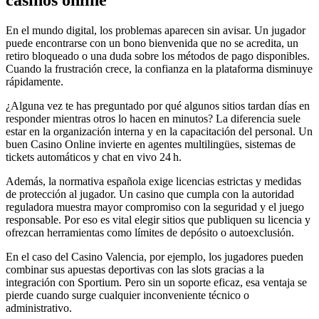
En el mundo digital, los problemas aparecen sin avisar. Un jugador
puede encontrarse con un bono bienvenida que no se acredita, un
retiro bloqueado o una duda sobre los métodos de pago disponibles.
Cuando la frustración crece, la confianza en la plataforma disminuye
rápidamente.
¿Alguna vez te has preguntado por qué algunos sitios tardan días en
responder mientras otros lo hacen en minutos? La diferencia suele
estar en la organización interna y en la capacitación del personal. Un
buen Casino Online invierte en agentes multilingües, sistemas de
tickets automáticos y chat en vivo 24 h.
Además, la normativa española exige licencias estrictas y medidas
de protección al jugador. Un casino que cumpla con la autoridad
reguladora muestra mayor compromiso con la seguridad y el juego
responsable. Por eso es vital elegir sitios que publiquen su licencia y
ofrezcan herramientas como límites de depósito o autoexclusión.
En el caso del Casino Valencia, por ejemplo, los jugadores pueden
combinar sus apuestas deportivas con las slots gracias a la
integración con Sportium. Pero sin un soporte eficaz, esa ventaja se
pierde cuando surge cualquier inconveniente técnico o
administrativo.