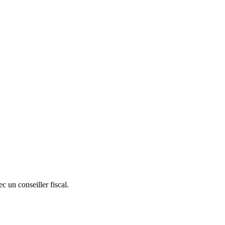
c un conseiller fiscal.