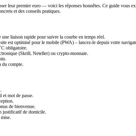
ser leur premier euro — voici les réponses honnêtes. Ce guide vous expl
oncrets et des conseils pratiques.
 une liaison rapide pour suivre la courbe en temps réel.
 site est optimisé pour le mobile (PWA) – lancez-le depuis votre naviga
YC obligatoire.
ctronique (Skrill, Neteller) ou crypto-monnaie.
oin.
n du compte.
.
l et mot de passe.
ception.
bonus de bienvenue.
 justificatif de domicile.
 mise.