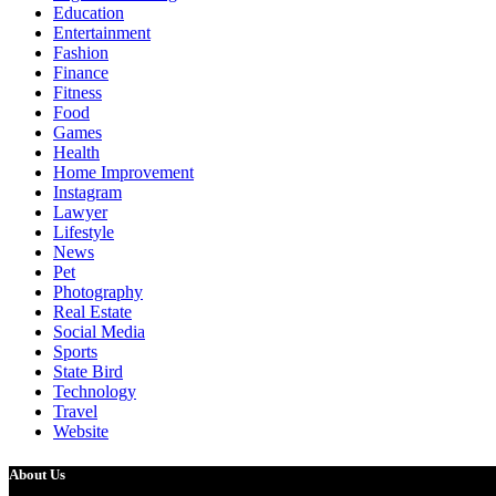
Education
Entertainment
Fashion
Finance
Fitness
Food
Games
Health
Home Improvement
Instagram
Lawyer
Lifestyle
News
Pet
Photography
Real Estate
Social Media
Sports
State Bird
Technology
Travel
Website
About Us