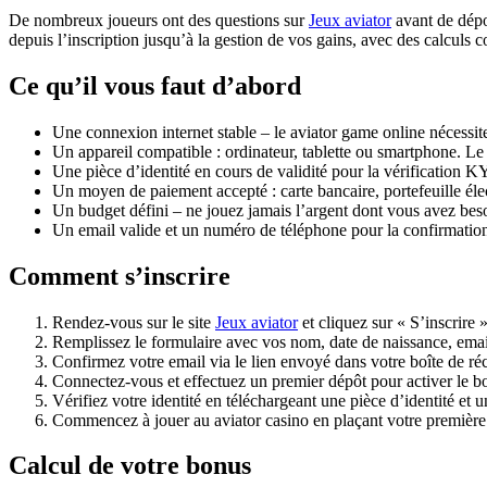
De nombreux joueurs ont des questions sur
Jeux aviator
avant de dépo
depuis l’inscription jusqu’à la gestion de vos gains, avec des calculs c
Ce qu’il vous faut d’abord
Une connexion internet stable – le aviator game online nécessite
Un appareil compatible : ordinateur, tablette ou smartphone. Le
Une pièce d’identité en cours de validité pour la vérification K
Un moyen de paiement accepté : carte bancaire, portefeuille éle
Un budget défini – ne jouez jamais l’argent dont vous avez bes
Un email valide et un numéro de téléphone pour la confirmatio
Comment s’inscrire
Rendez-vous sur le site
Jeux aviator
et cliquez sur « S’inscrire »
Remplissez le formulaire avec vos nom, date de naissance, emai
Confirmez votre email via le lien envoyé dans votre boîte de ré
Connectez-vous et effectuez un premier dépôt pour activer le 
Vérifiez votre identité en téléchargeant une pièce d’identité et un
Commencez à jouer au aviator casino en plaçant votre première
Calcul de votre bonus