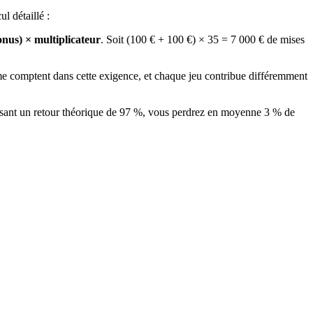
l détaillé :
nus) × multiplicateur
. Soit (100 € + 100 €) × 35 = 7 000 € de mises
me comptent dans cette exigence, et chaque jeu contribue différemment
pposant un retour théorique de 97 %, vous perdrez en moyenne 3 % de