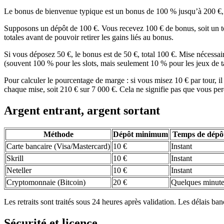
Le bonus de bienvenue typique est un bonus de 100 % jusqu’à 200 €, as
Supposons un dépôt de 100 €. Vous recevez 100 € de bonus, soit un to
totales avant de pouvoir retirer les gains liés au bonus.
Si vous déposez 50 €, le bonus est de 50 €, total 100 €. Mise nécessa
(souvent 100 % pour les slots, mais seulement 10 % pour les jeux de t
Pour calculer le pourcentage de marge : si vous misez 10 € par tour, 
chaque mise, soit 210 € sur 7 000 €. Cela ne signifie pas que vous pe
Argent entrant, argent sortant
Méthode
Dépôt minimum
Temps de dépô
Carte bancaire (Visa/Mastercard)
10 €
Instant
Skrill
10 €
Instant
Neteller
10 €
Instant
Cryptomonnaie (Bitcoin)
20 €
Quelques minute
Les retraits sont traités sous 24 heures après validation. Les délais ban
Sécurité et licence