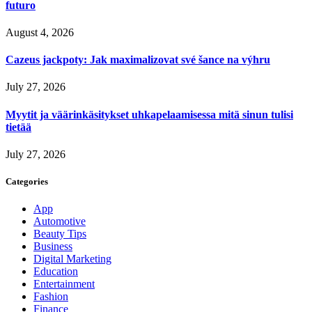
futuro
August 4, 2026
Cazeus jackpoty: Jak maximalizovat své šance na výhru
July 27, 2026
Myytit ja väärinkäsitykset uhkapelaamisessa mitä sinun tulisi
tietää
July 27, 2026
Categories
App
Automotive
Beauty Tips
Business
Digital Marketing
Education
Entertainment
Fashion
Finance