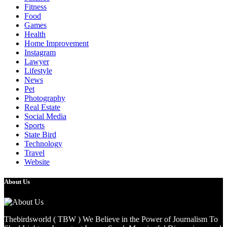
Fitness
Food
Games
Health
Home Improvement
Instagram
Lawyer
Lifestyle
News
Pet
Photography
Real Estate
Social Media
Sports
State Bird
Technology
Travel
Website
About Us
Thebirdsworld ( TBW ) We Believe in the Power of Journalism To