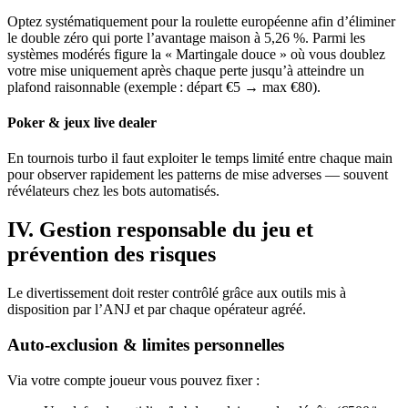
Optez systématiquement pour la roulette européenne afin d’éliminer
le double zéro qui porte l’avantage maison à 5,26 %. Parmi les
systèmes modérés figure la « Martingale douce » où vous doublez
votre mise uniquement après chaque perte jusqu’à atteindre un
plafond raisonnable (exemple : départ €5 → max €80).
Poker & jeux live dealer
En tournois turbo il faut exploiter le temps limité entre chaque main
pour observer rapidement les patterns de mise adverses — souvent
révélateurs chez les bots automatisés.
IV. Gestion responsable du jeu et
prévention des risques
Le divertissement doit rester contrôlé grâce aux outils mis à
disposition par l’ANJ et par chaque opérateur agréé.
Auto‑exclusion & limites personnelles
Via votre compte joueur vous pouvez fixer :