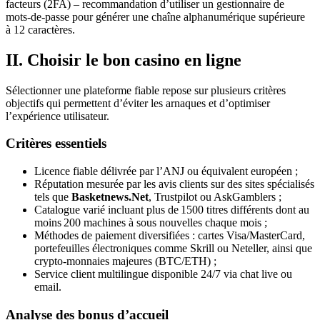
facteurs (2FA) – recommandation d’utiliser un gestionnaire de
mots‑de‑passe pour générer une chaîne alphanumérique supérieure
à 12 caractères.
II. Choisir le bon casino en ligne
Sélectionner une plateforme fiable repose sur plusieurs critères
objectifs qui permettent d’éviter les arnaques et d’optimiser
l’expérience utilisateur.
Critères essentiels
Licence fiable délivrée par l’ANJ ou équivalent européen ;
Réputation mesurée par les avis clients sur des sites spécialisés
tels que
Basketnews.Net
, Trustpilot ou AskGamblers ;
Catalogue varié incluant plus de 1500 titres différents dont au
moins 200 machines à sous nouvelles chaque mois ;
Méthodes de paiement diversifiées : cartes Visa/MasterCard,
portefeuilles électroniques comme Skrill ou Neteller, ainsi que
crypto‑monnaies majeures (BTC/ETH) ;
Service client multilingue disponible 24/7 via chat live ou
email.
Analyse des bonus d’accueil