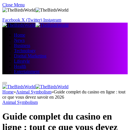
Close Menu
Facebook
X (Twitter)
Instagram
Home
News
Business
Technology
Digital Marketing
Lifestyle
Health
Entertainment
Home
»
Animal Symbolism
»
Guide complet du casino en ligne : tout
ce que vous devez savoir en 2026
Animal Symbolism
Guide complet du casino en
ligne : tout ce que vous devez