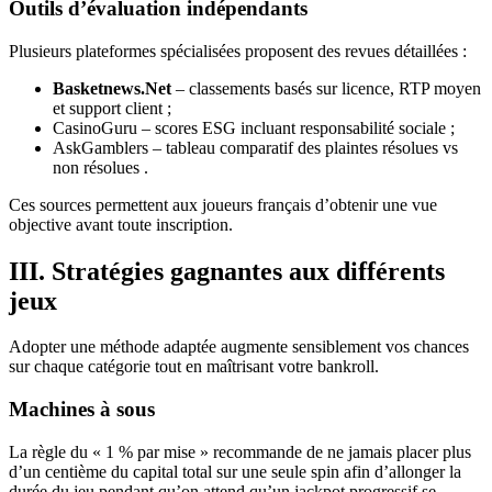
Outils d’évaluation indépendants
Plusieurs plateformes spécialisées proposent des revues détaillées :
Basketnews.Net
– classements basés sur licence, RTP moyen
et support client ;
CasinoGuru – scores ESG incluant responsabilité sociale ;
AskGamblers – tableau comparatif des plaintes résolues vs
non résolues .
Ces sources permettent aux joueurs français d’obtenir une vue
objective avant toute inscription.
III. Stratégies gagnantes aux différents
jeux
Adopter une méthode adaptée augmente sensiblement vos chances
sur chaque catégorie tout en maîtrisant votre bankroll.
Machines à sous
La règle du « 1 % par mise » recommande de ne jamais placer plus
d’un centième du capital total sur une seule spin afin d’allonger la
durée du jeu pendant qu’on attend qu’un jackpot progressif se