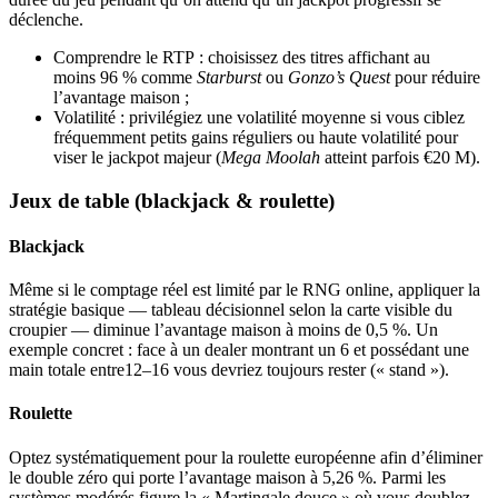
déclenche.
Comprendre le RTP : choisissez des titres affichant au
moins 96 % comme
Starburst
ou
Gonzo’s Quest
pour réduire
l’avantage maison ;
Volatilité : privilégiez une volatilité moyenne si vous ciblez
fréquemment petits gains réguliers ou haute volatilité pour
viser le jackpot majeur (
Mega Moolah
atteint parfois €20 M).
Jeux de table (blackjack & roulette)
Blackjack
Même si le comptage réel est limité par le RNG online, appliquer la
stratégie basique — tableau décisionnel selon la carte visible du
croupier — diminue l’avantage maison à moins de 0,5 %. Un
exemple concret : face à un dealer montrant un 6 et possédant une
main totale entre12–16 vous devriez toujours rester (« stand »).
Roulette
Optez systématiquement pour la roulette européenne afin d’éliminer
le double zéro qui porte l’avantage maison à 5,26 %. Parmi les
systèmes modérés figure la « Martingale douce » où vous doublez