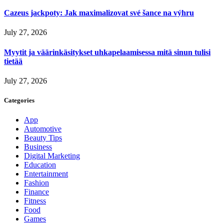
Cazeus jackpoty: Jak maximalizovat své šance na výhru
July 27, 2026
Myytit ja väärinkäsitykset uhkapelaamisessa mitä sinun tulisi
tietää
July 27, 2026
Categories
App
Automotive
Beauty Tips
Business
Digital Marketing
Education
Entertainment
Fashion
Finance
Fitness
Food
Games