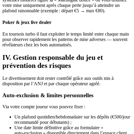
votre mise uniquement après chaque perte jusqu’à atteindre un
plafond raisonnable (exemple : départ €5 → max €80).
Poker & jeux live dealer
En tournois turbo il faut exploiter le temps limité entre chaque main
pour observer rapidement les patterns de mise adverses — souvent
révélateurs chez les bots automatisés.
IV. Gestion responsable du jeu et
prévention des risques
Le divertissement doit rester contrôlé grâce aux outils mis à
disposition par l’ANJ et par chaque opérateur agréé.
Auto‑exclusion & limites personnelles
Via votre compte joueur vous pouvez fixer :
Un plafond quotidien/hebdomadaire sur les dépôts (€500/jour
recommandé pour débutants) ;
Une date limite définitive grâce au formulaire «
auto‑exclusion » disponible directement dans l’espace client