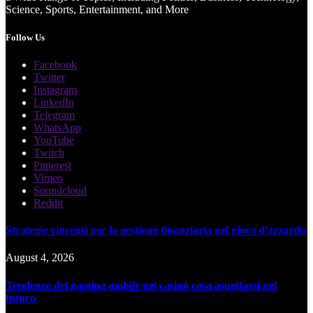
Science, Sports, Entertainment, and More
Follow Us
Facebook
Twitter
Instagram
LinkedIn
Telegram
WhatsApp
YouTube
Twitch
Pinterest
Vimeo
Soundcloud
Reddit
Strategie vincenti per la gestione finanziaria nel gioco d'azzardo
August 4, 2026
Tendenze del gaming mobile nei casinò cosa aspettarsi nel
futuro