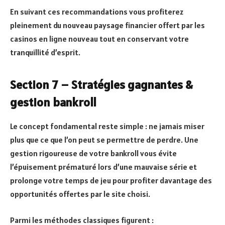
En suivant ces recommandations vous profiterez
pleinement du nouveau paysage financier offert par les
casinos en ligne nouveau tout en conservant votre
tranquillité d’esprit.
Section 7 – Stratégies gagnantes &
gestion bankroll
Le concept fondamental reste simple : ne jamais miser
plus que ce que l’on peut se permettre de perdre. Une
gestion rigoureuse de votre bankroll vous évite
l’épuisement prématuré lors d’une mauvaise série et
prolonge votre temps de jeu pour profiter davantage des
opportunités offertes par le site choisi.
Parmi les méthodes classiques figurent :