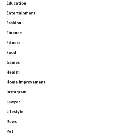
Education
Entertainment
Fashion
Finance
Fitness
Food
Games
Health
Home Improvement
Instagram
Lawyer
Lifestyle
News
Pet