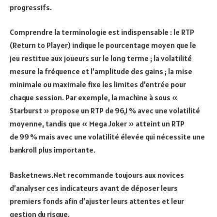
progressifs.
Comprendre la terminologie est indispensable : le RTP
(Return to Player) indique le pourcentage moyen que le
jeu restitue aux joueurs sur le long terme ; la volatilité
mesure la fréquence et l’amplitude des gains ; la mise
minimale ou maximale fixe les limites d’entrée pour
chaque session. Par exemple, la machine à sous «
Starburst » propose un RTP de 96,1 % avec une volatilité
moyenne, tandis que « Mega Joker » atteint un RTP
de 99 % mais avec une volatilité élevée qui nécessite une
bankroll plus importante.
Basketnews.Net recommande toujours aux novices
d’analyser ces indicateurs avant de déposer leurs
premiers fonds afin d’ajuster leurs attentes et leur
gestion du risque.