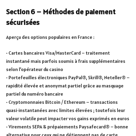
Section 6 – Méthodes de paiement
sécurisées
Aperçu des options populaires en France :
• Cartes bancaires Visa/MasterCard – traitement
instantané mais parfois soumis à frais supplémentaires
selon l’opérateur du casino
• Portefeuilles électroniques PayPal®, Skrill®, Neteller® –
rapidité élevée et anonymat partiel grâce au masquage
partiel du numéro bancaire
• Cryptomonnaies Bitcoin / Ethereum – transactions
quasi‑instantanées avec limites élevées ; toutefois leur
valeur volatile peut impacter vos gains exprimés en euros
• Virements SEPA & prépaiements Paysafecard® – bonne
alternative pour ceux qui ne détiennent pas de carte