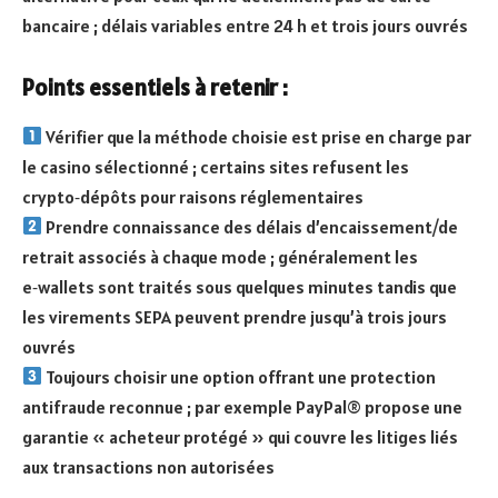
bancaire ; délais variables entre 24 h et trois jours ouvrés
Points essentiels à retenir :
Vérifier que la méthode choisie est prise en charge par
le casino sélectionné ; certains sites refusent les
crypto‑dépôts pour raisons réglementaires
Prendre connaissance des délais d’encaissement/de
retrait associés à chaque mode ; généralement les
e‑wallets sont traités sous quelques minutes tandis que
les virements SEPA peuvent prendre jusqu’à trois jours
ouvrés
Toujours choisir une option offrant une protection
antifraude reconnue ; par exemple PayPal® propose une
garantie « acheteur protégé » qui couvre les litiges liés
aux transactions non autorisées