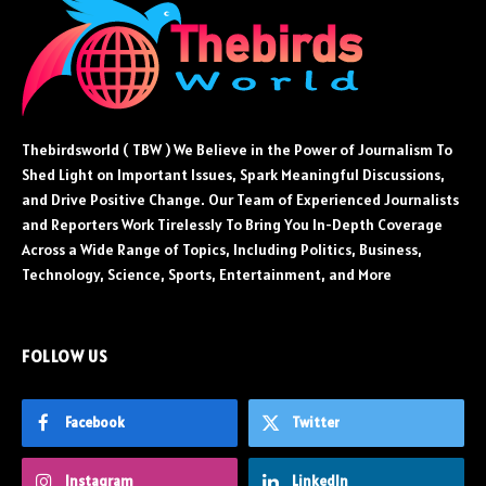
Thebirdsworld ( TBW ) We Believe in the Power of Journalism To
Shed Light on Important Issues, Spark Meaningful Discussions,
and Drive Positive Change. Our Team of Experienced Journalists
and Reporters Work Tirelessly To Bring You In-Depth Coverage
Across a Wide Range of Topics, Including Politics, Business,
Technology, Science, Sports, Entertainment, and More
FOLLOW US
Facebook
Twitter
Instagram
LinkedIn