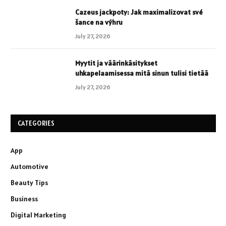
Cazeus jackpoty: Jak maximalizovat své
šance na výhru
July 27, 2026
Myytit ja väärinkäsitykset
uhkapelaamisessa mitä sinun tulisi tietää
July 27, 2026
CATEGORIES
App
Automotive
Beauty Tips
Business
Digital Marketing