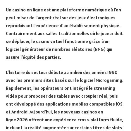
Un casino en ligne est une plateforme numérique où l’on
peut miser de l’argent réel sur des jeux électroniques
reproduisant l’expérience d’un établissement physique.
Contrairement aux salles traditionnelles où le joueur doit
se déplacer, le casino virtuel fonctionne grâce à un
logiciel générateur de nombres aléatoires (RNG) qui
assure l’équité des parties.
L’histoire du secteur débute au milieu des années 1990
avec les premiers sites basés sur le logiciel Microgaming.
Rapidement, les opérateurs ont intégré le streaming
vidéo pour proposer des tables avec croupier réel, puis
ont développé des applications mobiles compatibles iOS
et Android. Aujourd’hui, les nouveaux casinos en
ligne 2026 offrent une expérience cross‑platform fluide,
incluant la réalité augmentée sur certains titres de slots