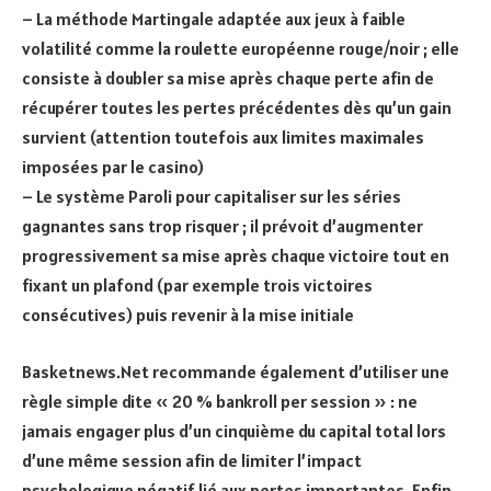
– La méthode Martingale adaptée aux jeux à faible
volatilité comme la roulette européenne rouge/noir ; elle
consiste à doubler sa mise après chaque perte afin de
récupérer toutes les pertes précédentes dès qu’un gain
survient (attention toutefois aux limites maximales
imposées par le casino)
– Le système Paroli pour capitaliser sur les séries
gagnantes sans trop risquer ; il prévoit d’augmenter
progressivement sa mise après chaque victoire tout en
fixant un plafond (par exemple trois victoires
consécutives) puis revenir à la mise initiale
Basketnews.Net recommande également d’utiliser une
règle simple dite « 20 % bankroll per session » : ne
jamais engager plus d’un cinquième du capital total lors
d’une même session afin de limiter l’impact
psychologique négatif lié aux pertes importantes. Enfin,