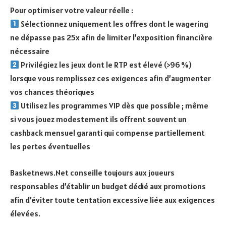
Pour optimiser votre valeur réelle :
Sélectionnez uniquement les offres dont le wagering
ne dépasse pas 25x afin de limiter l’exposition financière
nécessaire
Privilégiez les jeux dont le RTP est élevé (>96 %)
lorsque vous remplissez ces exigences afin d’augmenter
vos chances théoriques
Utilisez les programmes VIP dès que possible ; même
si vous jouez modestement ils offrent souvent un
cashback mensuel garanti qui compense partiellement
les pertes éventuelles
Basketnews.Net conseille toujours aux joueurs
responsables d’établir un budget dédié aux promotions
afin d’éviter toute tentation excessive liée aux exigences
élevées.