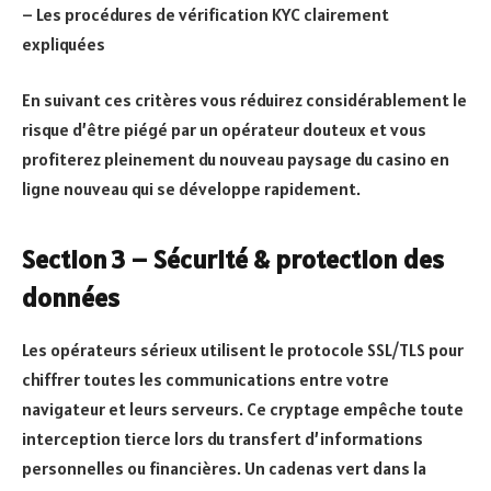
– Les procédures de vérification KYC clairement
expliquées
En suivant ces critères vous réduirez considérablement le
risque d’être piégé par un opérateur douteux et vous
profiterez pleinement du nouveau paysage du casino en
ligne nouveau qui se développe rapidement.
Section 3 – Sécurité & protection des
données
Les opérateurs sérieux utilisent le protocole SSL/TLS pour
chiffrer toutes les communications entre votre
navigateur et leurs serveurs. Ce cryptage empêche toute
interception tierce lors du transfert d’informations
personnelles ou financières. Un cadenas vert dans la