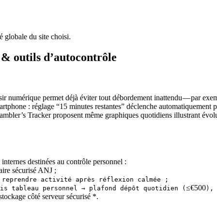
é globale du site choisi.
& outils d’autocontrôle
ir numérique permet déjà éviter tout débordement inattendu — par exemp
smartphone : réglage “15 minutes restantes” déclenche automatiquement pa
mbler’s Tracker proposent même graphiques quotidiens illustrant évoluti
 internes destinées au contrôle personnel :
aire sécurisé ANJ ;
 reprendre activité après réflexion calmée ;
≤€500
is tableau personnel → plafond dépôt quotidien (
),
stockage côté serveur sécurisé *.