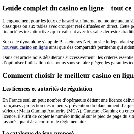
Guide complet du casino en ligne – tout ce
L’engouement pour les jeux de hasard sur Internet ne montre aucun sig
classiques ou aux tables avec croupier réel diffusées en direct. Cette 
financières très attractives qui rivalisent avec les salles terrestres tradit
Sur cette dynamique s’appuie Basketnews.Net, un site indépendant spéc
nouveau casino en ligne
ainsi que des comparatifs pertinents qui aident
Dans cet article nous détaillerons successivement : les critères essenti
d’optimiser l’utilisation des bonus sans se faire piéger, les garanties t
Comment choisir le meilleur casino en lign
Les licences et autorités de régulation
En France seul un petit nombre d’opérateurs détient une licence délivr
françaises : protection des mineurs, prévention du blanchiment d’argent
sérieux : Malta Gaming Authority (MGA), Curacao eGaming ou encore G
licence, il suffit de copier le numéro indiqué sur le pied de page du si
rassurés quant à sa conformité réglementaire.
Le catalogue de jeux proposé