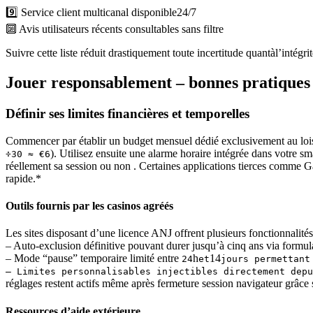
9️⃣ Service client multicanal disponible24/7
🔟 Avis utilisateurs récents consultables sans filtre
Suivre cette liste réduit drastiquement toute incertitude quantàl’intégrit
Jouer responsablement – bonnes pratiques 
Définir ses limites financières et temporelles
Commencer par établir un budget mensuel dédié exclusivement au lois
). Utilisez ensuite une alarme horaire intégrée dans votre 
÷30 ≈ €6
réellement sa session ou non . Certaines applications tierces comme Ga
rapide.*
Outils fournis par les casinos agréés
Les sites disposant d’une licence ANJ offrent plusieurs fonctionnalités
– Auto-exclusion définitive pouvant durer jusqu’à cinq ans via formul
– Mode “pause” temporaire limité entre
h
14
24
et
jours permettant
– Limites personnalisables injectibles directement depu
réglages restent actifs même après fermeture session navigateur grâce 
Ressources d’aide extérieure