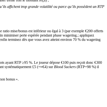
ser trente fois le montant reçu) ;
’ils affichent trop grande volatilité ou parce qu’ils possèdent un RTP
le ratio mise/bonus est inférieur ou égal à 3 (par exemple €200 offerts
fin minimiser perte espérée pendant phase wagering.; appliquez
; enfin terminez dès que vous avez atteint environ 70 % du wagering
ots ayant RTP ≥95 %. Le joueur dépose €100 puis reçoit donc €300
sant systématiquement £5 (=≈€4) sur
Blood Suckers
(RTP=98 %) il
 mon bonus ».