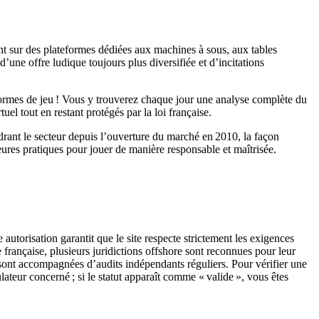
nt sur des plateformes dédiées aux machines à sous, aux tables
’une offre ludique toujours plus diversifiée et d’incitations
eformes de jeu ! Vous y trouverez chaque jour une analyse complète du
uel tout en restant protégés par la loi française.
cadrant le secteur depuis l’ouverture du marché en 2010, la façon
illeures pratiques pour jouer de manière responsable et maîtrisée.
utorisation garantit que le site respecte strictement les exigences
 française, plusieurs juridictions offshore sont reconnues pour leur
ont accompagnées d’audits indépendants réguliers. Pour vérifier une
ulateur concerné ; si le statut apparaît comme « valide », vous êtes