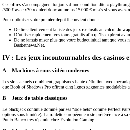
Ces offres s’accompagnent toujours d’une condition dite « playthrough 
/500 € avec x30 requiert donc au moins 15 000 € misés si vous avez 
Pour optimiser votre premier dépôt il convient donc :
De lire attentivement la liste des jeux exclusifs au calcul du w
D’utiliser rapidement vos tours gratuits afin qu’ils expirent avan
De ne jamais miser plus que votre budget initial tant que vous n
Basketnews.Net.
IV : Les jeux incontournables des casinos e
A Machines à sous vidéo modernes
Les slots actuels combinent graphismes haute définition avec mécanique
que Book of Shadows Pro offrent cinq lignes gagnantes modulables ain
B Jeux de table classiques
Le blackjack continue dominé par ses “side bets” comme Perfect Pair
options sous lumière). La roulette européenne reste préférée face à s
Punto Banco très répandu chez Evolution Gaming.