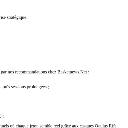
se stratégique.
ent par nos recommandations chez Basketnews.Net :
après sessions prolongées ;
6 :
nels où chaque jeton semble réel grâce aux casques Oculus Rift