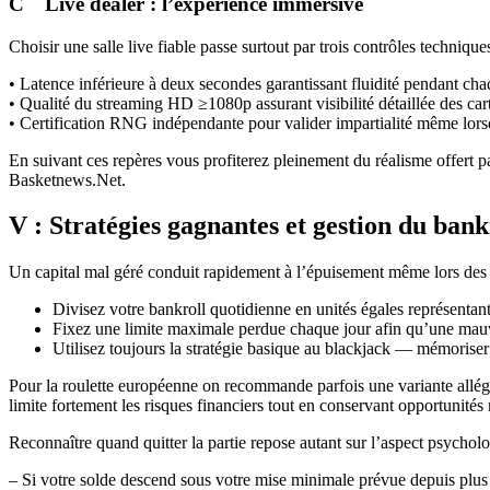
C Live dealer : l’expérience immersive
Choisir une salle live fiable passe surtout par trois contrôles techniques
• Latence inférieure à deux secondes garantissant fluidité pendant ch
• Qualité du streaming HD ≥1080p assurant visibilité détaillée des cart
• Certification RNG indépendante pour valider impartialité même lorsq
En suivant ces repères vous profiterez pleinement du réalisme offert
Basketnews.Net.
V : Stratégies gagnantes et gestion du bank
Un capital mal géré conduit rapidement à l’épuisement même lors des 
Divisez votre bankroll quotidienne en unités égales représentan
Fixez une limite maximale perdue chaque jour afin qu’une mau
Utilisez toujours la stratégie basique au blackjack — mémorise
Pour la roulette européenne on recommande parfois une variante allég
limite fortement les risques financiers tout en conservant opportunité
Reconnaître quand quitter la partie repose autant sur l’aspect psycho
– Si votre solde descend sous votre mise minimale prévue depuis plus 