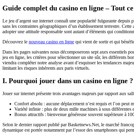
Guide complet du casino en ligne – Tout ce
Le jeu d’argent sur internet connaît une popularité fulgurante depuis p
sans les contraintes géographiques d’un établissement terrestre. Cette
adopter une attitude responsable sont autant d’éléments qui conditionne
Découvrez le
nouveau casino en ligne
qui vient de sortir et qui bénéfi
Dans les pages suivantes nous décomposerons sept axes essentiels po
jeu en ligne, les critères pour sélectionner un site sûr, les différents 
viendra compléter notre analyse avant d’esquisser les tendances majeu
limitant les risques inhérents aux paris virtuels.
I. Pourquoi jouer dans un casino en ligne ?
Jouer sur internet présente trois avantages majeurs par rapport aux sal
Confort absolu : aucune déplacement n’est requis et l’on peut mi
Variété infinie : plus de deux mille machines à sous différentes 
Bonus attractifs : bienvenue généreuse souvent supérieure à 100 %
Selon le dernier rapport publié par Basketnews.Net, le marché franco
dynamique est portée notamment par l’essor des smartphones qui perme