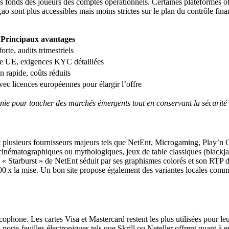
r les fonds des joueurs des comptes opérationnels. Certaines plateformes
o sont plus accessibles mais moins strictes sur le plan du contrôle finan
Principaux avantages
orte, audits trimestriels
e UE, exigences KYC détaillées
n rapide, coûts réduits
c licences européennes pour élargir l’offre
tanie pour toucher des marchés émergents tout en conservant la sécurit
t plusieurs fournisseurs majeurs tels que NetEnt, Microgaming, Play’n 
 cinématographiques ou mythologiques, jeux de table classiques (blackja
e « Starburst » de NetEnt séduit par ses graphismes colorés et son RTP
’à 500 x la mise. Un bon site propose également des variantes locales co
ophone. Les cartes Visa et Mastercard restent les plus utilisées pour leur
s porte‑feuilles électroniques tels que Skrill ou Neteller offrent quant à