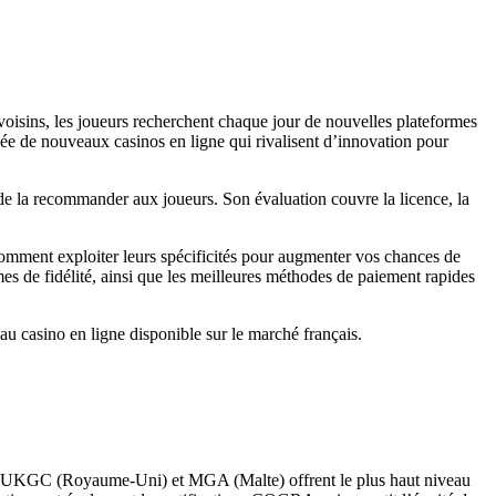
isins, les joueurs recherchent chaque jour de nouvelles plateformes
ée de nouveaux casinos en ligne qui rivalisent d’innovation pour
de la recommander aux joueurs. Son évaluation couvre la licence, la
 comment exploiter leurs spécificités pour augmenter vos chances de
s de fidélité, ainsi que les meilleures méthodes de paiement rapides
eau casino en ligne disponible sur le marché français.
nces UKGC (Royaume‑Uni) et MGA (Malte) offrent le plus haut niveau