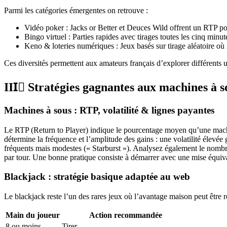
Parmi les catégories émergentes on retrouve :
Vidéo poker : Jacks or Better et Deuces Wild offrent un RTP po
Bingo virtuel : Parties rapides avec tirages toutes les cinq mi
Keno & loteries numériques : Jeux basés sur tirage aléatoire où 
Ces diversités permettent aux amateurs français d’explorer différents un
III️⃣ Stratégies gagnantes aux machines à s
Machines à sous : RTP, volatilité & lignes payantes
Le RTP (Return to Player) indique le pourcentage moyen qu’une machin
détermine la fréquence et l’amplitude des gains : une volatilité élevé
fréquents mais modestes (« Starburst »). Analysez également le nombre
par tour. Une bonne pratique consiste à démarrer avec une mise équival
Blackjack : stratégie basique adaptée au web
Le blackjack reste l’un des rares jeux où l’avantage maison peut être 
Main du joueur
Action recommandée
8 ou moins
Tirer