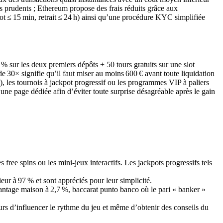
s prudents ; Ethereum propose des frais réduits grâce aux
ot ≤ 15 min, retrait ≤ 24 h) ainsi qu’une procédure KYC simplifiée
 sur les deux premiers dépôts + 50 tours gratuits sur une slot
30× signifie qu’il faut miser au moins 600 € avant toute liquidation
s), les tournois à jackpot progressif ou les programmes VIP à paliers
 une page dédiée afin d’éviter toute surprise désagréable après le gain
ree spins ou les mini‑jeux interactifs. Les jackpots progressifs tels
eur à 97 % et sont appréciés pour leur simplicité.
vantage maison à 2,7 %, baccarat punto banco où le pari « banker »
urs d’influencer le rythme du jeu et même d’obtenir des conseils du