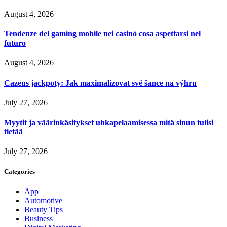
August 4, 2026
Tendenze del gaming mobile nei casinò cosa aspettarsi nel
futuro
August 4, 2026
Cazeus jackpoty: Jak maximalizovat své šance na výhru
July 27, 2026
Myytit ja väärinkäsitykset uhkapelaamisessa mitä sinun tulisi
tietää
July 27, 2026
Categories
App
Automotive
Beauty Tips
Business