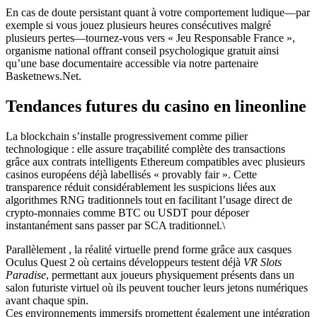
En cas de doute persistant quant à votre comportement ludique—par
exemple si vous jouez plusieurs heures consécutives malgré
plusieurs pertes—tournez-vous vers « Jeu Responsable France »,
organisme national offrant conseil psychologique gratuit ainsi
qu’une base documentaire accessible via notre partenaire
Basketnews.Net.
Tendances futures du casino en line​online​
La blockchain s’installe progressivement comme pilier
technologique : elle assure traçabilité complète des transactions
grâce aux contrats intelligents Ethereum compatibles avec plusieurs
casinos européens déjà labellisés « provably fair ». Cette
transparence réduit considérablement les suspicions liées aux
algorithmes RNG traditionnels tout en facilitant l’usage direct de
crypto‑monnaies comme BTC ou USDT pour déposer
instantanément sans passer par SCA traditionnel.\
Parallèlement , la réalité virtuelle prend forme grâce aux casques
Oculus Quest 2 où certains développeurs testent déjà
VR Slots
Paradise
, permettant aux joueurs physiquement présents dans un
salon futuriste virtuel où ils peuvent toucher leurs jetons numériques
avant chaque spin.
Ces environnements immersifs promettent également une intégration