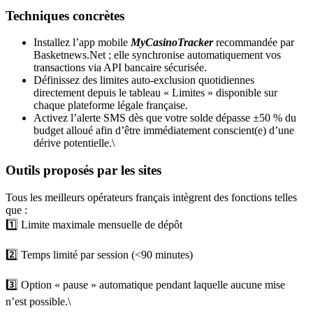
Techniques concrètes
Installez l’app mobile
MyCasinoTracker
recommandée par
Basketnews.Net ; elle synchronise automatiquement vos
transactions via API bancaire sécurisée.
Définissez des limites auto‑exclusion quotidiennes
directement depuis le tableau « Limites » disponible sur
chaque plateforme légale française.
Activez l’alerte SMS dès que votre solde dépasse ±50 % du
budget alloué afin d’être immédiatement conscient(e) d’une
dérive potentielle.\
Outils proposés par les sites
Tous les meilleurs opérateurs français intègrent des fonctions telles
que :
1️⃣ Limite maximale mensuelle de dépôt
2️⃣ Temps limité par session (<90 minutes)
3️⃣ Option « pause » automatique pendant laquelle aucune mise
n’est possible.\