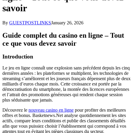
savoir
By
GUESTPOSTLINKS
January 26, 2026
Guide complet du casino en ligne – Tout
ce que vous devez savoir
Introduction
Le jeu en ligne connaît une explosion sans précédent depuis les cinq
dernières années : les plateformes se multiplient, les technologies de
streaming s’améliorent et les joueurs français dépensent plus de deux
milliards d’euros chaque mois. Cette croissance est portée par la
démocratisation du smartphone, la montée des licences européennes
et l’attrait des promotions généreuses qui rendent chaque session
plus séduisante que jamais.
Découvrez le
nouveau casino en ligne
pour profiter des meilleures
offres et bonus. Basketnews.Net analyse quotidiennement les sites
actifs, compare leurs conditions et publie des classements détaillés
afin que vous puissiez choisir l’établissement qui correspond à vos
attentes tout en évitant les pièges classiques du secteur.