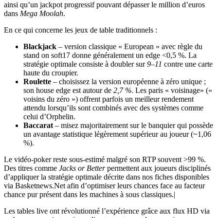
ainsi qu’un jackpot progressif pouvant dépasser le million d’euros
dans
Mega Moolah
.
En ce qui concerne les jeux de table traditionnels :
Blackjack
– version classique « European » avec règle du
stand on soft17 donne généralement un edge <0,5 %. La
stratégie optimale consiste à doubler sur
9–11
contre une carte
haute du croupier.
Roulette
– choisissez la version européenne à zéro unique ;
son house edge est autour de
2,7 %
. Les paris « voisinage» («
voisins du zéro ») offrent parfois un meilleur rendement
attendu lorsqu’ils sont combinés avec des systèmes comme
celui d’Orphelin.
Baccarat
– misez majoritairement sur le banquier qui possède
un avantage statistique légèrement supérieur au joueur (~1,06
%).
Le vidéo‑poker reste sous‑estimé malgré son RTP souvent >99 %.
Des titres comme
Jacks or Better
permettent aux joueurs disciplinés
d’appliquer la stratégie optimale décrite dans nos fiches disponibles
via Basketnews.Net afin d’optimiser leurs chances face au facteur
chance pur présent dans les machines à sous classiques.|
Les tables live ont révolutionné l’expérience grâce aux flux HD via