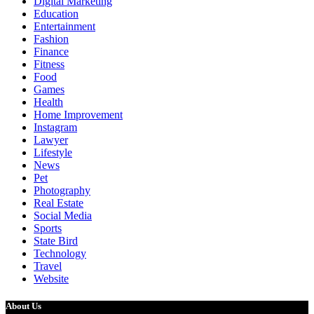
Digital Marketing
Education
Entertainment
Fashion
Finance
Fitness
Food
Games
Health
Home Improvement
Instagram
Lawyer
Lifestyle
News
Pet
Photography
Real Estate
Social Media
Sports
State Bird
Technology
Travel
Website
About Us