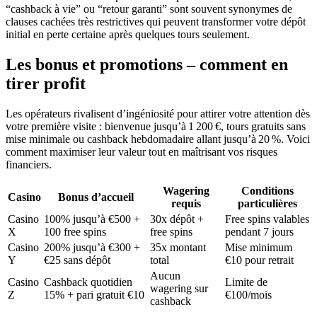
“cashback à vie” ou “retour garanti” sont souvent synonymes de
clauses cachées très restrictives qui peuvent transformer votre dépôt
initial en perte certaine après quelques tours seulement.
Les bonus et promotions – comment en
tirer profit
Les opérateurs rivalisent d’ingéniosité pour attirer votre attention dès
votre première visite : bienvenue jusqu’à 1 200 €, tours gratuits sans
mise minimale ou cashback hebdomadaire allant jusqu’à 20 %. Voici
comment maximiser leur valeur tout en maîtrisant vos risques
financiers.
Wagering
Conditions
Casino
Bonus d’accueil
requis
particulières
Casino
100% jusqu’à €500 +
30x dépôt +
Free spins valables
X
100 free spins
free spins
pendant 7 jours
Casino
200% jusqu’à €300 +
35x montant
Mise minimum
Y
€25 sans dépôt
total
€10 pour retrait
Aucun
Casino
Cashback quotidien
Limite de
wagering sur
Z
15% + pari gratuit €10
€100/mois
cashback