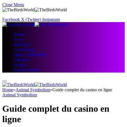
Close Menu
Facebook
X (Twitter)
Instagram
Home
News
Business
Technology
Digital Marketing
Lifestyle
Health
Entertainment
Home
»
Animal Symbolism
»
Guide complet du casino en ligne
Animal Symbolism
Guide complet du casino en
ligne