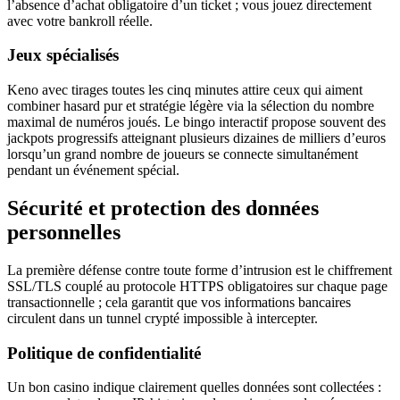
l’absence d’achat obligatoire d’un ticket ; vous jouez directement
avec votre bankroll réelle.
Jeux spécialisés
Keno avec tirages toutes les cinq minutes attire ceux qui aiment
combiner hasard pur et stratégie légère via la sélection du nombre
maximal de numéros joués. Le bingo interactif propose souvent des
jackpots progressifs atteignant plusieurs dizaines de milliers d’euros
lorsqu’un grand nombre de joueurs se connecte simultanément
pendant un événement spécial.
Sécurité et protection des données
personnelles
La première défense contre toute forme d’intrusion est le chiffrement
SSL/TLS couplé au protocole HTTPS obligatoires sur chaque page
transactionnelle ; cela garantit que vos informations bancaires
circulent dans un tunnel crypté impossible à intercepter.
Politique de confidentialité
Un bon casino indique clairement quelles données sont collectées :