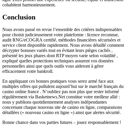
cohabitent harmonieusement.
Conclusion
Nous avons passé en revue l’ensemble des critères indispensables
pour choisir judicieusement votre plateforme : licence reconnue,
audit RNG/eCOGRA certifié, méthodes financières sécurisées et
service client disponible rapidement. Nous avons détaillé comment
décrypter bonuses variés tout en évitant leurs pièges cachés ,
présenté les jeux phares dont RTP moyen varie selon volatilité ,
expliqué quelles protections techniques assurent vos données
personnelles ainsi que quels outils vous aideront à gérer
efficacement votre bankroll.
En appliquant ces bonnes pratiques vous serez armé face aux
multiples offres qui pullulent aujourd’hui sur le marché français du
casino online france . N’oubliez pas non plus que rester informé
régulièrement via Basketnews.Net constitue votre meilleur allié :
nous y publions quotidiennement analyses indépendantes
concernant chaque nouveau site de casino en ligne, comparaisons
détaillées (« nouveau casino en ligne ») ainsi que alertes sécurité.
Bonne chance dans vos parties futures – jouez responsablement !