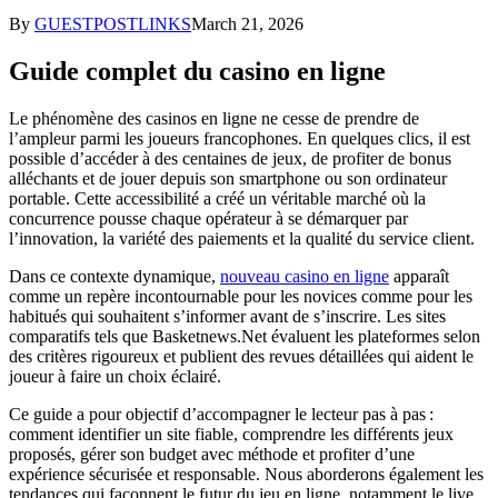
By
GUESTPOSTLINKS
March 21, 2026
Guide complet du casino en ligne
Le phénomène des casinos en ligne ne cesse de prendre de
l’ampleur parmi les joueurs francophones. En quelques clics, il est
possible d’accéder à des centaines de jeux, de profiter de bonus
alléchants et de jouer depuis son smartphone ou son ordinateur
portable. Cette accessibilité a créé un véritable marché où la
concurrence pousse chaque opérateur à se démarquer par
l’innovation, la variété des paiements et la qualité du service client.
Dans ce contexte dynamique,
nouveau casino en ligne
apparaît
comme un repère incontournable pour les novices comme pour les
habitués qui souhaitent s’informer avant de s’inscrire. Les sites
comparatifs tels que Basketnews.Net évaluent les plateformes selon
des critères rigoureux et publient des revues détaillées qui aident le
joueur à faire un choix éclairé.
Ce guide a pour objectif d’accompagner le lecteur pas à pas :
comment identifier un site fiable, comprendre les différents jeux
proposés, gérer son budget avec méthode et profiter d’une
expérience sécurisée et responsable. Nous aborderons également les
tendances qui façonnent le futur du jeu en ligne, notamment le live