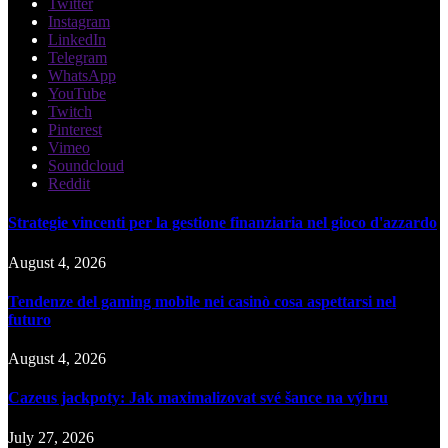
Twitter
Instagram
LinkedIn
Telegram
WhatsApp
YouTube
Twitch
Pinterest
Vimeo
Soundcloud
Reddit
Strategie vincenti per la gestione finanziaria nel gioco d'azzardo
August 4, 2026
Tendenze del gaming mobile nei casinò cosa aspettarsi nel
futuro
August 4, 2026
Cazeus jackpoty: Jak maximalizovat své šance na výhru
July 27, 2026