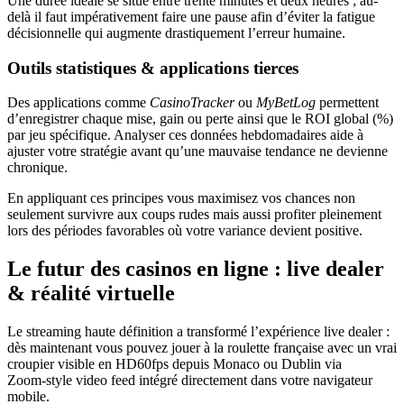
Une durée idéale se situe entre trente minutes et deux heures ; au-
delà il faut impérativement faire une pause afin d’éviter la fatigue
décisionnelle qui augmente drastiquement l’erreur humaine.
Outils statistiques & applications tierces
Des applications comme
CasinoTracker
ou
MyBetLog
permettent
d’enregistrer chaque mise, gain ou perte ainsi que le ROI global (%)
par jeu spécifique. Analyser ces données hebdomadaires aide à
ajuster votre stratégie avant qu’une mauvaise tendance ne devienne
chronique.
En appliquant ces principes vous maximisez vos chances non
seulement survivre aux coups rudes mais aussi profiter pleinement
lors des périodes favorables où votre variance devient positive.
Le futur des casinos en ligne : live dealer
& réalité virtuelle
Le streaming haute définition a transformé l’expérience live dealer :
dès maintenant vous pouvez jouer à la roulette française avec un vrai
croupier visible en HD60fps depuis Monaco ou Dublin via
Zoom‑style video feed intégré directement dans votre navigateur
mobile.