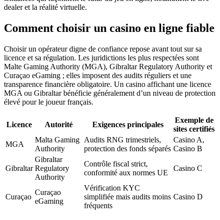
dealer et la réalité virtuelle.
Comment choisir un casino en ligne fiable
Choisir un opérateur digne de confiance repose avant tout sur sa
licence et sa régulation. Les juridictions les plus respectées sont
Malte Gaming Authority (MGA), Gibraltar Regulatory Authority et
Curaçao eGaming ; elles imposent des audits réguliers et une
transparence financière obligatoire. Un casino affichant une licence
MGA ou Gibraltar bénéficie généralement d’un niveau de protection
élevé pour le joueur français.
Exemple de
Licence
Autorité
Exigences principales
sites certifiés
Malta Gaming
Audits RNG trimestriels,
Casino A,
MGA
Authority
protection des fonds séparés
Casino B
Gibraltar
Contrôle fiscal strict,
Gibraltar
Regulatory
Casino C
conformité aux normes UE
Authority
Vérification KYC
Curaçao
Curaçao
simplifiée mais audits moins
Casino D
eGaming
fréquents