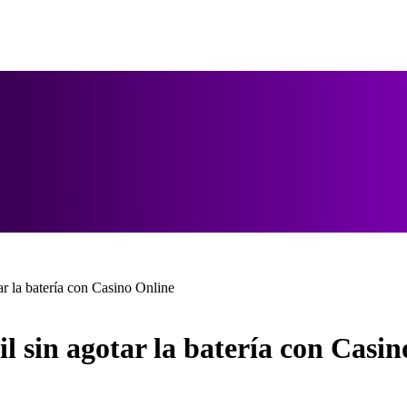
ar la batería con Casino Online
l sin agotar la batería con Casin