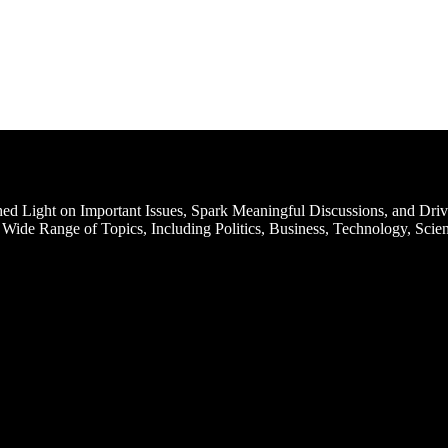
d Light on Important Issues, Spark Meaningful Discussions, and Driv
Wide Range of Topics, Including Politics, Business, Technology, Scien