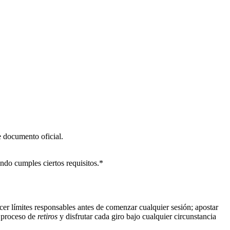
e documento oficial.
ndo cumples ciertos requisitos.*
ecer límites responsables antes de comenzar cualquier sesión; apostar
z proceso de
retiros
y disfrutar cada giro bajo cualquier circunstancia