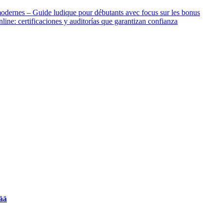
modernes – Guide ludique pour débutants avec focus sur les bonus
ine: certificaciones y auditorías que garantizan confianza
tää