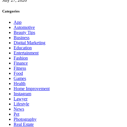
July 27, 2026
Categories
App
Automotive
Beauty Tips
Business
Digital Marketing
Education
Entertainment
Fashion
Finance
Fitness
Food
Games
Health
Home Improvement
Instagram
Lawyer
Lifestyle
News
Pet
Photography
Real Estate