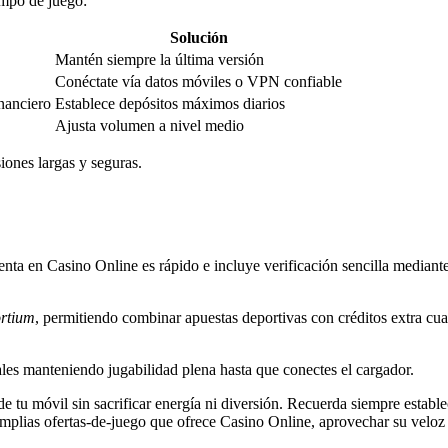
mpo de juego:
Solución
Mantén siempre la última versión
Conéctate vía datos móviles o VPN confiable
nanciero
Establece depósitos máximos diarios
Ajusta volumen a nivel medio
iones largas y seguras.
uenta en Casino Online es rápido e incluye verificación sencilla mediant
rtium
, permitiendo combinar apuestas deportivas con créditos extra cua
ales manteniendo jugabilidad plena hasta que conectes el cargador.
de tu móvil sin sacrificar energía ni diversión. Recuerda siempre establ
s amplias ofertas‑de‑juego que ofrece Casino Online, aprovechar su velo