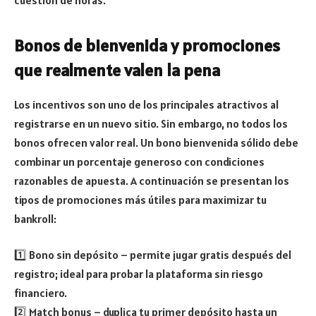
cuestión de horas.
Bonos de bienvenida y promociones
que realmente valen la pena
Los incentivos son uno de los principales atractivos al
registrarse en un nuevo sitio. Sin embargo, no todos los
bonos ofrecen valor real. Un bono bienvenida sólido debe
combinar un porcentaje generoso con condiciones
razonables de apuesta. A continuación se presentan los
tipos de promociones más útiles para maximizar tu
bankroll:
1️⃣ Bono sin depósito – permite jugar gratis después del
registro; ideal para probar la plataforma sin riesgo
financiero.
2️⃣ Match bonus – duplica tu primer depósito hasta un