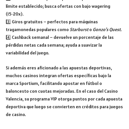
límite establecido; busca ofertas con bajo wagering
(15‑20x).
3️⃣ Giros gratuitos – perfectos para máquinas
tragamonedas populares como
Starburst
o
Gonzo’s Quest
.
4️⃣ Cashback semanal – devuelve un porcentaje de las
pérdidas netas cada semana; ayuda a suavizar la
variabilidad del juego.
Si además eres aficionado a las apuestas deportivas,
muchos casinos integran ofertas específicas bajo la
marca Sportium, facilitando apostar en fútbol o
baloncesto con cuotas mejoradas. En el caso del Casino
Valencia, su programa VIP otorga puntos por cada apuesta
deportiva que luego se convierten en créditos para juegos
de casino.