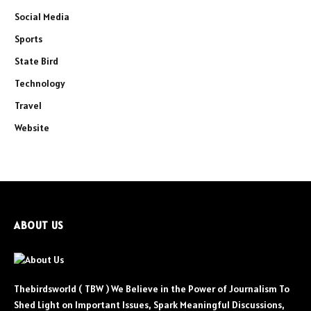
Social Media
Sports
State Bird
Technology
Travel
Website
ABOUT US
Thebirdsworld ( TBW ) We Believe in the Power of Journalism To
Shed Light on Important Issues, Spark Meaningful Discussions,