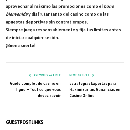
aprovechar al máximo las promociones como el
bono
bienvenida
y disfrutar tanto del casino como de las
apuestas deportivas sin contratiempos.
Siempre juega responsablemente y fija tus límites antes
de iniciar cualquier sesión.
¡Buena suerte!
PREVIOUS ARTICLE
NEXT ARTICLE
Guide complet du casino en
Estrategias Expertas para
ligne – Tout ce que vous
Maximizar tus Ganancias en
devez savoir
Casino Online
GUESTPOSTLINKS