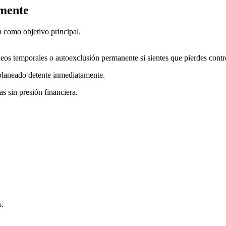
emente
n como objetivo principal.
os temporales o autoexclusión permanente si sientes que pierdes contr
 planeado detente inmediatamente.
as sin presión financiera.
s.