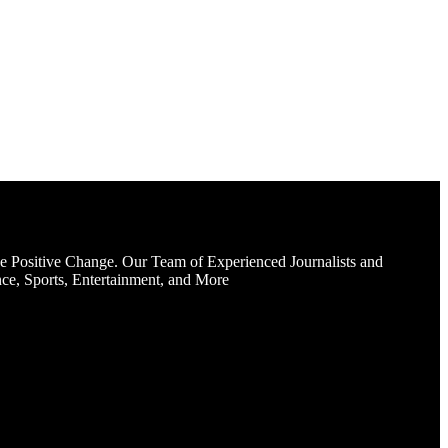
e Positive Change. Our Team of Experienced Journalists and
ce, Sports, Entertainment, and More