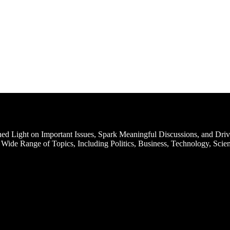
d Light on Important Issues, Spark Meaningful Discussions, and Driv
Wide Range of Topics, Including Politics, Business, Technology, Scien