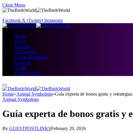
Close Menu
Facebook
X (Twitter)
Instagram
Home
News
Business
Technology
Digital Marketing
Lifestyle
Health
Entertainment
Home
»
Animal Symbolism
»
Guía experta de bonos gratis y estrategia
Animal Symbolism
Guía experta de bonos gratis y 
By
GUESTPOSTLINKS
February 20, 2026