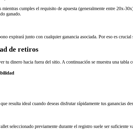
es mientras cumples el requisito de apuesta (generalmente entre 20x‑30x)
aldo ganado.
bono expirará junto con cualquier ganancia asociada. Por eso es crucial 
ad de retiros
r tu dinero hacia fuera del sitio. A continuación se muestra una tabla
bilidad
 que resulta ideal cuando deseas disfrutar rápidamente tus ganancias des
‑wallet seleccionado previamente durante el registro suele ser suficiente