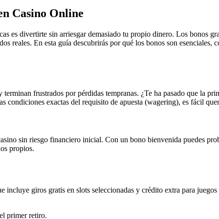
 en Casino Online
as es divertirte sin arriesgar demasiado tu propio dinero. Los bonos gra
ndos reales. En esta guía descubrirás por qué los bonos son esenciales
y terminan frustrados por pérdidas tempranas. ¿Te ha pasado que la prim
 las condiciones exactas del requisito de apuesta (wagering), es fácil qu
 casino sin riesgo financiero inicial. Con un bono bienvenida puedes pr
os propios.
incluye giros gratis en slots seleccionadas y crédito extra para juegos
el primer retiro.