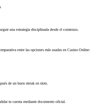
.
seguir una estrategia disciplinada desde el comienzo.
 comparativa entre las opciones más usadas en Casino Online:
pués de un buen streak en slots.
 validar tu cuenta mediante documento oficial.