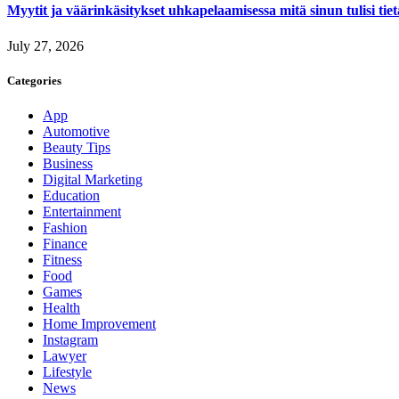
Myytit ja väärinkäsitykset uhkapelaamisessa mitä sinun tulisi tie
July 27, 2026
Categories
App
Automotive
Beauty Tips
Business
Digital Marketing
Education
Entertainment
Fashion
Finance
Fitness
Food
Games
Health
Home Improvement
Instagram
Lawyer
Lifestyle
News