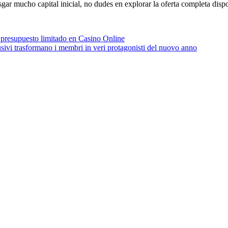
esgar mucho capital inicial, no dudes en explorar la oferta completa disp
n presupuesto limitado en Casino Online
sivi trasformano i membri in veri protagonisti del nuovo anno