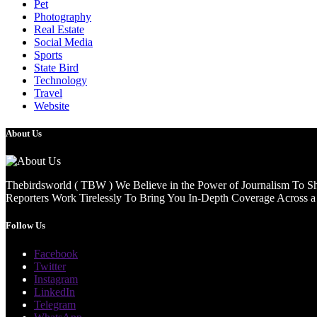
Pet
Photography
Real Estate
Social Media
Sports
State Bird
Technology
Travel
Website
About Us
Thebirdsworld ( TBW ) We Believe in the Power of Journalism To She
Reporters Work Tirelessly To Bring You In-Depth Coverage Across a 
Follow Us
Facebook
Twitter
Instagram
LinkedIn
Telegram