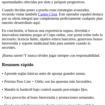
oportunidades ofrecidas por slots y jackpots progresivos.
Cuando decidas poner a prueba estas estrategias avanzadas,
recuerda visitar también
Casino Cirsa
. Este operador español destaca
por su oferta integral que complementa perfectamente cualquier plan
maestro desarrollado aquí.
En conclusión, si buscas una experiencia segura, divertida e
innovadora mientras juegas al Craps online, este portal reúne todo lo
necesario: licencia fiable, rápidos retiros bancarios, generosos bonos
bienvenida y soporte multicanal listo para asistirte cuando lo
necesites.
¡Buena suerte! Y nunca olvides jugar siempre con responsabilidad.
Resumen rápido
• Aprende reglas básicas antes de apostar grandes sumas.
• Prioriza Pass Line + Odds; son las apuestas más favorables.
• Mantén tu bankroll bajo control usando porcentajes fijos.
• Saca provecho al bono bienvenida y promociones semanales.