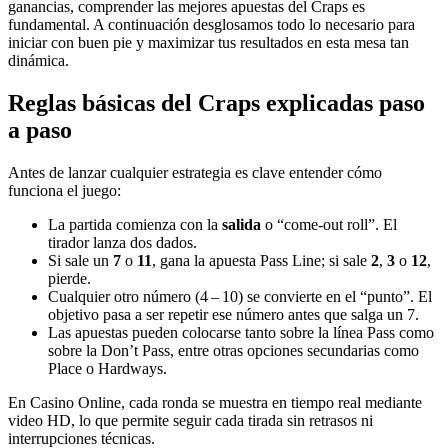
ganancias, comprender las mejores apuestas del Craps es
fundamental. A continuación desglosamos todo lo necesario para
iniciar con buen pie y maximizar tus resultados en esta mesa tan
dinámica.
Reglas básicas del Craps explicadas paso
a paso
Antes de lanzar cualquier estrategia es clave entender cómo
funciona el juego:
La partida comienza con la
salida
o “come‑out roll”. El
tirador lanza dos dados.
Si sale un
7
o
11
, gana la apuesta Pass Line; si sale
2
,
3
o
12
,
pierde.
Cualquier otro número (4 – 10) se convierte en el “punto”. El
objetivo pasa a ser repetir ese número antes que salga un 7.
Las apuestas pueden colocarse tanto sobre la línea Pass como
sobre la Don’t Pass, entre otras opciones secundarias como
Place o Hardways.
En Casino Online, cada ronda se muestra en tiempo real mediante
video HD, lo que permite seguir cada tirada sin retrasos ni
interrupciones técnicas.