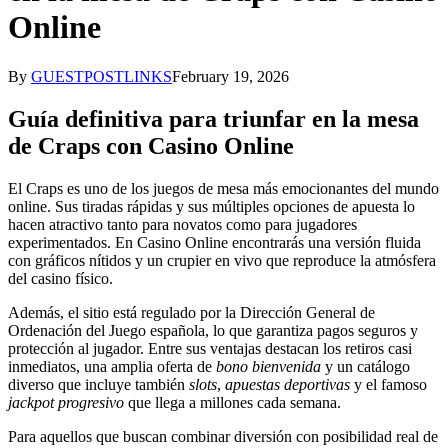
Online
By
GUESTPOSTLINKS
February 19, 2026
Guía definitiva para triunfar en la mesa
de Craps con Casino Online
El Craps es uno de los juegos de mesa más emocionantes del mundo
online. Sus tiradas rápidas y sus múltiples opciones de apuesta lo
hacen atractivo tanto para novatos como para jugadores
experimentados. En Casino Online encontrarás una versión fluida
con gráficos nítidos y un crupier en vivo que reproduce la atmósfera
del casino físico.
Además, el sitio está regulado por la Dirección General de
Ordenación del Juego española, lo que garantiza pagos seguros y
protección al jugador. Entre sus ventajas destacan los retiros casi
inmediatos, una amplia oferta de
bono bienvenida
y un catálogo
diverso que incluye también
slots
,
apuestas deportivas
y el famoso
jackpot progresivo
que llega a millones cada semana.
Para aquellos que buscan combinar diversión con posibilidad real de