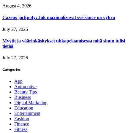
August 4, 2026
Cazeus jackpoty: Jak maximalizovat své šance na výhru
July 27, 2026
Myytit ja väärinkäsitykset uhkapelaamisessa mitä sinun tulisi
tietää
July 27, 2026
Categories
App
Automotive
Beauty Tips
Business
Digital Marketing
Education
Entertainment
Fashion
Finance
Fitness