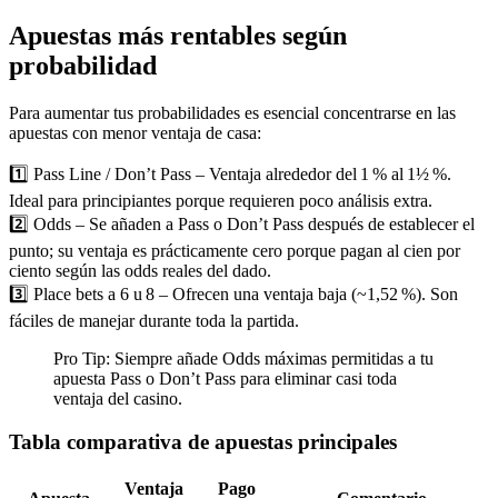
Apuestas más rentables según
probabilidad
Para aumentar tus probabilidades es esencial concentrarse en las
apuestas con menor ventaja de casa:
1️⃣ Pass Line / Don’t Pass – Ventaja alrededor del 1 % al 1½ %.
Ideal para principiantes porque requieren poco análisis extra.
2️⃣ Odds – Se añaden a Pass o Don’t Pass después de establecer el
punto; su ventaja es prácticamente cero porque pagan al cien por
ciento según las odds reales del dado.
3️⃣ Place bets a 6 u 8 – Ofrecen una ventaja baja (~1,52 %). Son
fáciles de manejar durante toda la partida.
Pro Tip: Siempre añade Odds máximas permitidas a tu
apuesta Pass o Don’t Pass para eliminar casi toda
ventaja del casino.
Tabla comparativa de apuestas principales
Ventaja
Pago