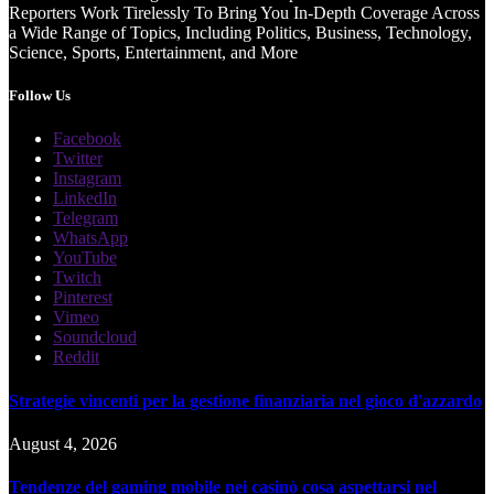
Reporters Work Tirelessly To Bring You In-Depth Coverage Across
a Wide Range of Topics, Including Politics, Business, Technology,
Science, Sports, Entertainment, and More
Follow Us
Facebook
Twitter
Instagram
LinkedIn
Telegram
WhatsApp
YouTube
Twitch
Pinterest
Vimeo
Soundcloud
Reddit
Strategie vincenti per la gestione finanziaria nel gioco d'azzardo
August 4, 2026
Tendenze del gaming mobile nei casinò cosa aspettarsi nel