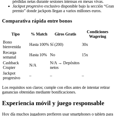
pérdidas netas durante sesiones intensas en mesas vivas.
Jackpot progresivo
exclusivo disponible bajo la sección “Gran
premio” donde jackpots llegan a varios millones euros.
Comparativa rápida entre bonos
Condiciones
Tipo
% Match
Giros Gratis
Wagering
Bono
Hasta 100%
Sí (200)
30x
bienvenida
Recarga
Hasta 10%
No
15x
semanal
Cashback
N/A → Depósitos
N/A
Crupier
netos
Jackpot
–
–
–
progresivo
Los requisitos son claros; cumple con ellos antes de intentar retirar
ganancias obtenidas mediante bonificaciones.
Experiencia móvil y juego responsable
Hoy día muchos jugadores prefieren usar smartphones o tablets para