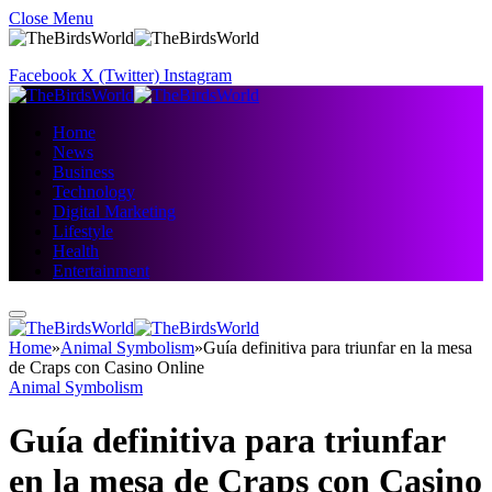
Close Menu
Facebook
X (Twitter)
Instagram
Home
News
Business
Technology
Digital Marketing
Lifestyle
Health
Entertainment
Home
»
Animal Symbolism
»
Guía definitiva para triunfar en la mesa
de Craps con Casino Online
Animal Symbolism
Guía definitiva para triunfar
en la mesa de Craps con Casino