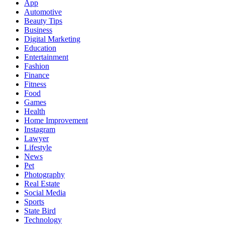
App
Automotive
Beauty Tips
Business
Digital Marketing
Education
Entertainment
Fashion
Finance
Fitness
Food
Games
Health
Home Improvement
Instagram
Lawyer
Lifestyle
News
Pet
Photography
Real Estate
Social Media
Sports
State Bird
Technology