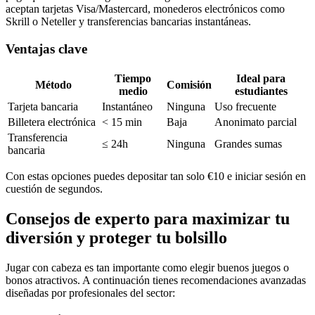
aceptan tarjetas Visa/Mastercard, monederos electrónicos como
Skrill o Neteller y transferencias bancarias instantáneas.
Ventajas clave
Tiempo
Ideal para
Método
Comisión
medio
estudiantes
Tarjeta bancaria
Instantáneo
Ninguna
Uso frecuente
Billetera electrónica
< 15 min
Baja
Anonimato parcial
Transferencia
≤ 24h
Ninguna
Grandes sumas
bancaria
Con estas opciones puedes depositar tan solo €10 e iniciar sesión en
cuestión de segundos.
Consejos de experto para maximizar tu
diversión y proteger tu bolsillo
Jugar con cabeza es tan importante como elegir buenos juegos o
bonos atractivos. A continuación tienes recomendaciones avanzadas
diseñadas por profesionales del sector: