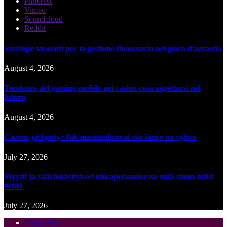
Pinterest
Vimeo
Soundcloud
Reddit
Strategie vincenti per la gestione finanziaria nel gioco d'azzardo
August 4, 2026
Tendenze del gaming mobile nei casinò cosa aspettarsi nel
futuro
August 4, 2026
Cazeus jackpoty: Jak maximalizovat své šance na výhru
July 27, 2026
Myytit ja väärinkäsitykset uhkapelaamisessa mitä sinun tulisi
tietää
July 27, 2026
About Me