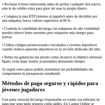
• Reclama el bono bienvenida antes de probar cualquier slot nuevo;
esto te da crédito extra para girar sin usar tu propio dinero.
• Compara la tasa RTP (retorno al jugador) antes de decidirte por
una máquina; busca valores superiores al 96 %.
• Controla la volatilidad del juego; las máquinas de alta volatilidad
pueden ofrecer botes enormes pero requieren más tiempo para
activar.
• Utiliza códigos promocionales vinculados a eventos deportivos
cuando realices apuestas deportivas en la sección dedicada del sitio.
• Retira tus ganancias tan pronto como alcances el objetivo mensual
fijado; evita dejar fondos acumulados demasiado tiempo.
Al seguir estos pasos podrás maximizar tus probabilidades sin
comprometer tu presupuesto estudiantil.
Métodos de pago seguros y rápidos para
jóvenes jugadores
Una parte esencial del juego responsable es contar con métodos de
pago que sean tanto seguros como ágiles. En Casino Online se