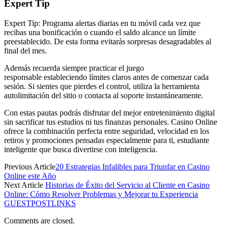
Expert Tip
Expert Tip: Programa alertas diarias en tu móvil cada vez que
recibas una bonificación o cuando el saldo alcance un límite
preestablecido. De esta forma evitarás sorpresas desagradables al
final del mes.
Además recuerda siempre practicar el juego
responsable estableciendo límites claros antes de comenzar cada
sesión. Si sientes que pierdes el control, utiliza la herramienta
autolimitación del sitio o contacta al soporte instantáneamente.
Con estas pautas podrás disfrutar del mejor entretenimiento digital
sin sacrificar tus estudios ni tus finanzas personales. Casino Online
ofrece la combinación perfecta entre seguridad, velocidad en los
retiros y promociones pensadas especialmente para ti, estudiante
inteligente que busca divertirse con inteligencia.
Previous Article
20 Estrategias Infalibles para Triunfar en Casino
Online este Año
Next Article
Historias de Éxito del Servicio al Cliente en Casino
Online: Cómo Resolver Problemas y Mejorar tu Experiencia
GUESTPOSTLINKS
Comments are closed.