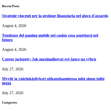
Recent Posts
Strategie vincenti per la gestione finanziaria nel gioco d'azzardo
August 4, 2026
Tendenze del gaming mobile nei casinò cosa aspettarsi nel
futuro
August 4, 2026
Cazeus jackpoty: Jak maximalizovat své šance na výhru
July 27, 2026
Myytit ja väärinkäsitykset uhkapelaamisessa mitä sinun tulisi
tietää
July 27, 2026
Categories