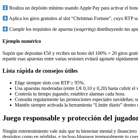
Realiza un depósito mínimo usando Apple Pay para activar el bon
Aplica los giros gratuitos al slot “Christmas Fortune”, cuyo RTP s
Cumple los requisitos de apuesta (
wagering
) distribuyendo tus apu
Ejemplo numérico
Supón que depositas €50 y recibes un bono del 100% + 20 giros grati
repartir esas apuestas entre varias sesiones evitará agotarte rápidament
Lista rápida de consejos útiles
Elige siempre slots con RTP ≥ 95%.
Usa apuestas moderadas (entre £/€ 0,10 y 0,20) hasta cubrir el
Controla tu tiempo jugando; establece alarmas cada hora.
Consulta regularmente las promociones especiales navideñas; sue
Mantén siempre activada la herramienta “Límite diario” dentro 
Juego responsable y protección del jugado
Ningún entretenimiento vale más que tu bienestar mental y financiero
depósitos como en pérdidas, e incluso bloquear temporalmente tu cuent