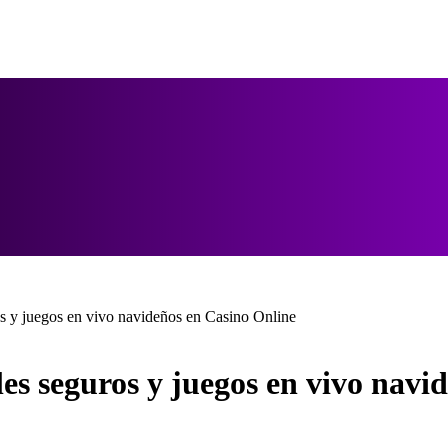
s y juegos en vivo navideños en Casino Online
s seguros y juegos en vivo navi