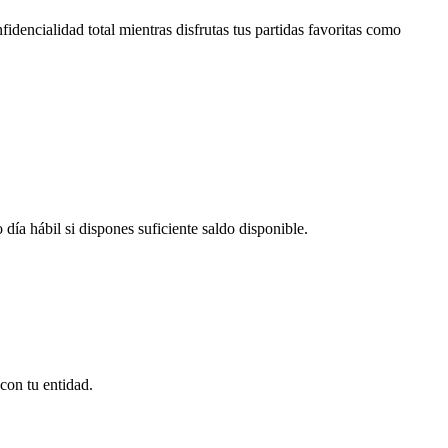
dencialidad total mientras disfrutas tus partidas favoritas como
ía hábil si dispones suficiente saldo disponible.​
on tu entidad.​