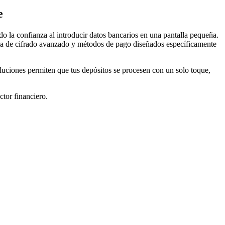
e
o la confianza al introducir datos bancarios en una pantalla pequeña.
gía de cifrado avanzado y métodos de pago diseñados específicamente
luciones permiten que tus depósitos se procesen con un solo toque,
ctor financiero.