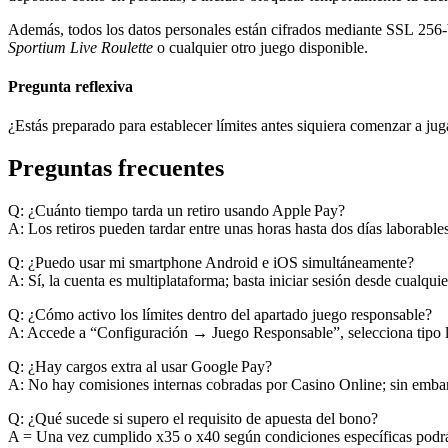
Además, todos los datos personales están cifrados mediante SSL 256‑bi
Sportium Live Roulette
o cualquier otro juego disponible.
Pregunta reflexiva
¿Estás preparado para establecer límites antes siquiera comenzar a jug
Preguntas frecuentes
Q: ¿Cuánto tiempo tarda un retiro usando Apple Pay?
A: Los retiros pueden tardar entre unas horas hasta dos días laborable
Q: ¿Puedo usar mi smartphone Android e iOS simultáneamente?
A: Sí, la cuenta es multiplataforma; basta iniciar sesión desde cualquie
Q: ¿Cómo activo los límites dentro del apartado juego responsable?
A: Accede a “Configuración → Juego Responsable”, selecciona tipo lím
Q: ¿Hay cargos extra al usar Google Pay?
A: No hay comisiones internas cobradas por Casino Online; sin embargo
Q: ¿Qué sucede si supero el requisito de apuesta del bono?
A = Una vez cumplido x35 o x40 según condiciones específicas podrás so