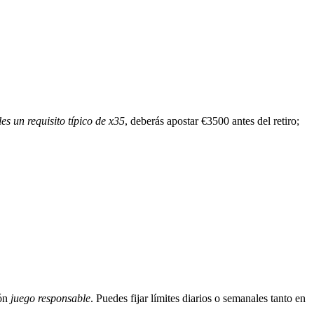
es un requisito típico de x35
, deberás apostar €3500 antes del retiro;
ión
juego responsable
. Puedes fijar límites diarios o semanales tanto en