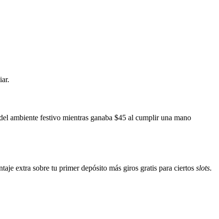
iar.
ó del ambiente festivo mientras ganaba $45 al cumplir una mano
aje extra sobre tu primer depósito más giros gratis para ciertos
slots
.