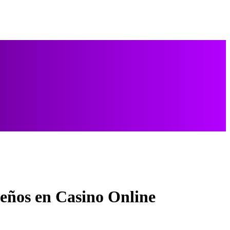
deños en Casino Online