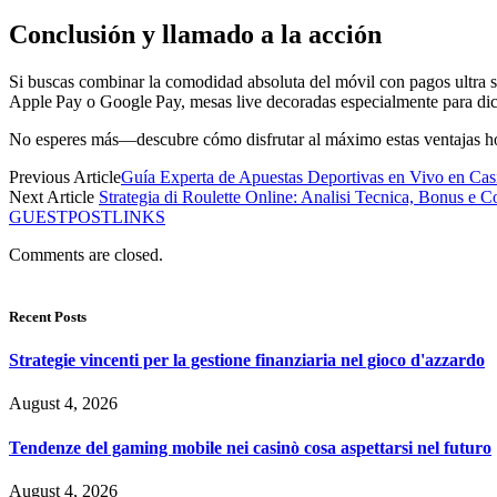
Conclusión y llamado a la acción
Si buscas combinar la comodidad absoluta del móvil con pagos ultra se
Apple Pay o Google Pay, mesas live decoradas especialmente para dici
No esperes más—descubre cómo disfrutar al máximo estas ventajas 
Previous Article
Guía Experta de Apuestas Deportivas en Vivo en Cas
Next Article
Strategia di Roulette Online: Analisi Tecnica, Bonus e C
GUESTPOSTLINKS
Comments are closed.
Recent Posts
Strategie vincenti per la gestione finanziaria nel gioco d'azzardo
August 4, 2026
Tendenze del gaming mobile nei casinò cosa aspettarsi nel futuro
August 4, 2026