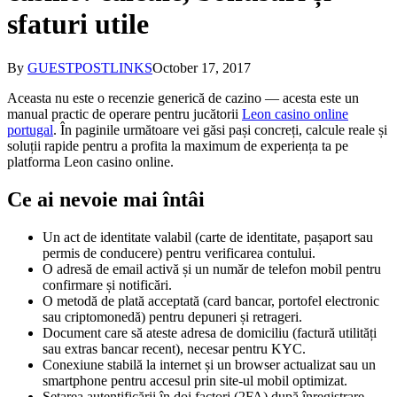
sfaturi utile
By
GUESTPOSTLINKS
October 17, 2017
Aceasta nu este o recenzie generică de cazino — acesta este un
manual practic de operare pentru jucătorii
Leon casino online
portugal
. În paginile următoare vei găsi pași concreți, calcule reale și
soluții rapide pentru a profita la maximum de experiența ta pe
platforma Leon casino online.
Ce ai nevoie mai întâi
Un act de identitate valabil (carte de identitate, pașaport sau
permis de conducere) pentru verificarea contului.
O adresă de email activă și un număr de telefon mobil pentru
confirmare și notificări.
O metodă de plată acceptată (card bancar, portofel electronic
sau criptomonedă) pentru depuneri și retrageri.
Document care să ateste adresa de domiciliu (factură utilități
sau extras bancar recent), necesar pentru KYC.
Conexiune stabilă la internet și un browser actualizat sau un
smartphone pentru accesul prin site-ul mobil optimizat.
Setarea autentificării în doi factori (2FA) după înregistrare,