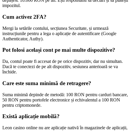
depășesc 10.000 RON pe an. Ești responsabil să declari și să plătești
impozitul.
Cum activez 2FA?
Mergi la setările contului, secțiunea Securitate, și urmează
instrucțiunile pentru a lega o aplicație de autentificare (Google
Authenticator, Authy).
Pot folosi același cont pe mai multe dispozitive?
Da, contul poate fi accesat de pe orice dispozitiv, dar nu simultan.
Dacă te conectezi de pe alt dispozitiv, sesiunea anterioară se va
închide.
Care este suma minimă de retragere?
Suma minimă depinde de metodă: 100 RON pentru carduri bancare,
50 RON pentru portofele electronice și echivalentul a 100 RON
pentru criptomonede.
Există aplicație mobilă?
Leon casino online nu are aplicație nativă în magazinele de aplicații,