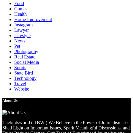
Food
Games
Health
Home Improvement
Instagram
Lawyer
Lifestyle
News
Pet
Photography
Real Estate
Social Media
Sports
State Bird
Technology
Travel
Website
About Us
Thebirdsworld ( TBW ) We Believe in the Power of Journalism To
Shed Light on Important Issues, Spark Meaningful Discussions, and