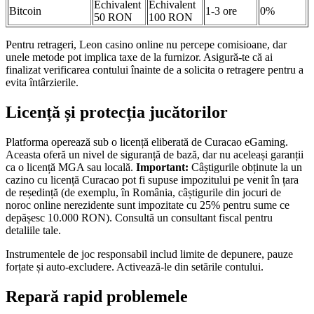
Echivalent
Echivalent
Bitcoin
1-3 ore
0%
50 RON
100 RON
Pentru retrageri, Leon casino online nu percepe comisioane, dar
unele metode pot implica taxe de la furnizor. Asigură-te că ai
finalizat verificarea contului înainte de a solicita o retragere pentru a
evita întârzierile.
Licență și protecția jucătorilor
Platforma operează sub o licență eliberată de Curacao eGaming.
Aceasta oferă un nivel de siguranță de bază, dar nu aceleași garanții
ca o licență MGA sau locală.
Important:
Câștigurile obținute la un
cazino cu licență Curacao pot fi supuse impozitului pe venit în țara
de reședință (de exemplu, în România, câștigurile din jocuri de
noroc online nerezidente sunt impozitate cu 25% pentru sume ce
depășesc 10.000 RON). Consultă un consultant fiscal pentru
detaliile tale.
Instrumentele de joc responsabil includ limite de depunere, pauze
forțate și auto-excludere. Activează-le din setările contului.
Repară rapid problemele