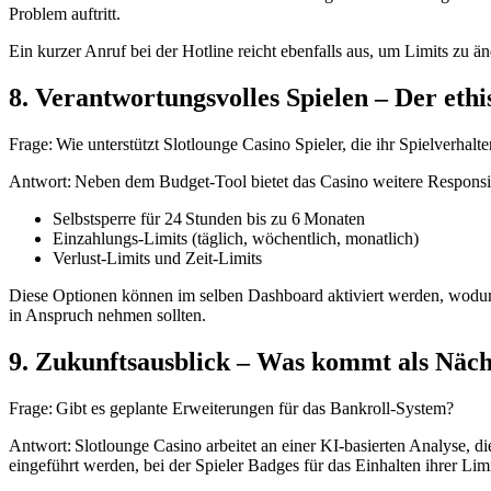
Problem auftritt.
Ein kurzer Anruf bei der Hotline reicht ebenfalls aus, um Limits zu ä
8. Verantwortungsvolles Spielen – Der et
Frage: Wie unterstützt Slotlounge Casino Spieler, die ihr Spielverhalt
Antwort: Neben dem Budget‑Tool bietet das Casino weitere Respons
Selbstsperre für 24 Stunden bis zu 6 Monaten
Einzahlungs‑Limits (täglich, wöchentlich, monatlich)
Verlust‑Limits und Zeit‑Limits
Diese Optionen können im selben Dashboard aktiviert werden, wodurch
in Anspruch nehmen sollten.
9. Zukunftsausblick – Was kommt als Näch
Frage: Gibt es geplante Erweiterungen für das Bankroll‑System?
Antwort: Slotlounge Casino arbeitet an einer KI‑basierten Analyse, 
eingeführt werden, bei der Spieler Badges für das Einhalten ihrer Limi