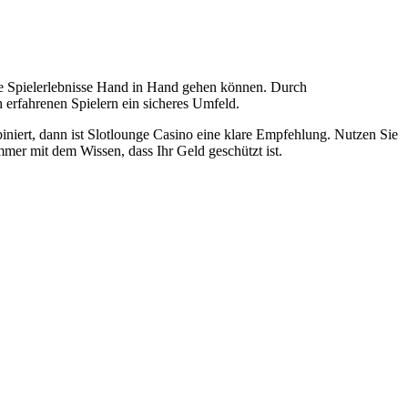
me Spielerlebnisse Hand in Hand gehen können. Durch
 erfahrenen Spielern ein sicheres Umfeld.
iert, dann ist Slotlounge Casino eine klare Empfehlung. Nutzen Sie
mer mit dem Wissen, dass Ihr Geld geschützt ist.