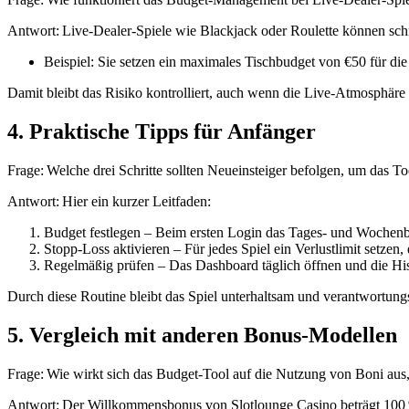
Antwort: Live‑Dealer‑Spiele wie Blackjack oder Roulette können schnel
Beispiel: Sie setzen ein maximales Tischbudget von €50 für di
Damit bleibt das Risiko kontrolliert, auch wenn die Live‑Atmosphäre 
4. Praktische Tipps für Anfänger
Frage: Welche drei Schritte sollten Neueinsteiger befolgen, um das T
Antwort: Hier ein kurzer Leitfaden:
Budget festlegen – Beim ersten Login das Tages‑ und Wochenb
Stopp‑Loss aktivieren – Für jedes Spiel ein Verlustlimit setzen,
Regelmäßig prüfen – Das Dashboard täglich öffnen und die Hist
Durch diese Routine bleibt das Spiel unterhaltsam und verantwortung
5. Vergleich mit anderen Bonus‑Modellen
Frage: Wie wirkt sich das Budget‑Tool auf die Nutzung von Boni au
Antwort: Der Willkommensbonus von Slotlounge Casino beträgt 100 % 