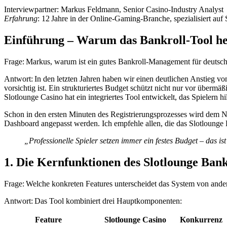
Interviewpartner: Markus Feldmann, Senior Casino‑Industry Analyst
Erfahrung
: 12 Jahre in der Online‑Gaming‑Branche, spezialisiert auf
Einführung – Warum das Bankroll‑Tool heu
Frage: Markus, warum ist ein gutes Bankroll‑Management für deutsche
Antwort: In den letzten Jahren haben wir einen deutlichen Anstieg v
vorsichtig ist. Ein strukturiertes Budget schützt nicht nur vor überm
Slotlounge Casino hat ein integriertes Tool entwickelt, das Spielern hi
Schon in den ersten Minuten des Registrierungsprozesses wird dem Nu
Dashboard angepasst werden. Ich empfehle allen, die das Slotlounge 
„Professionelle Spieler setzen immer ein festes Budget – das ist 
1. Die Kernfunktionen des Slotlounge Ban
Frage: Welche konkreten Features unterscheidet das System von ande
Antwort: Das Tool kombiniert drei Hauptkomponenten:
Feature
Slotlounge Casino
Konkurrenz