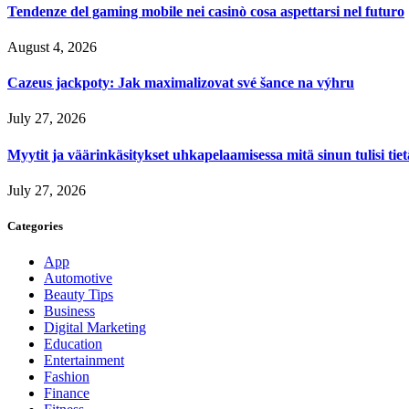
Tendenze del gaming mobile nei casinò cosa aspettarsi nel futuro
August 4, 2026
Cazeus jackpoty: Jak maximalizovat své šance na výhru
July 27, 2026
Myytit ja väärinkäsitykset uhkapelaamisessa mitä sinun tulisi tie
July 27, 2026
Categories
App
Automotive
Beauty Tips
Business
Digital Marketing
Education
Entertainment
Fashion
Finance