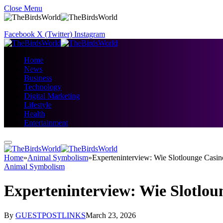
Close Menu
Facebook
X (Twitter)
Instagram
Home
News
Business
Technology
Digital Marketing
Lifestyle
Health
Entertainment
Home
»
Animal Symbolism
»
Experteninterview: Wie Slotlounge Casin
Animal Symbolism
Experteninterview: Wie Slotlou
By
GUESTPOSTLINKS
March 23, 2026