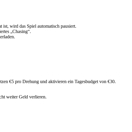
ist, wird das Spiel automatisch pausiert.
iertes „Chasing“.
terladen.
 setzen €5 pro Drehung und aktivieren ein Tagesbudget von €30.
ht weiter Geld verlieren.