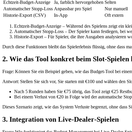
Echtzeit‑Budget‑Anzeige
Ja, farblich hervorgehoben
Selten
Automatischer Stopp‑Loss
Anpassbar pro Spiel
Nur manuell
Historie‑Export (CSV)
In‑App
Oft extern
Echtzeit‑Budget‑Anzeige – Während des Spielens zeigt ein klein
Automatischer Stopp‑Loss – Der Spieler kann festlegen, bei we
Historie‑Export – Für Spieler, die ihre Ausgaben analysieren wo
Durch diese Funktionen bleibt das Spielerlebnis flüssig, ohne dass m
2. Wie das Tool konkret beim Slot‑Spielen h
Frage: Können Sie ein Beispiel geben, wie das Budget‑Tool bei einem
Antwort: Stellen Sie sich vor, Sie starten mit €100 und wählen den Sl
Nach 5 Runden haben Sie €75 übrig, das Tool zeigt €25 Restbu
Bei einem Verlust von €20 in Folge wird der automatische Stopp
Dieses Szenario zeigt, wie das System Verluste begrenzt, ohne dass 
3. Integration von Live‑Dealer‑Spielen
Frage: Wie funktioniert das Budget‑Management bei Live‑Dealer‑Spiel