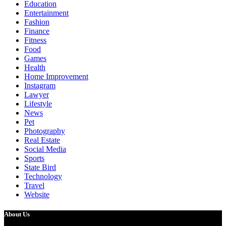
Education
Entertainment
Fashion
Finance
Fitness
Food
Games
Health
Home Improvement
Instagram
Lawyer
Lifestyle
News
Pet
Photography
Real Estate
Social Media
Sports
State Bird
Technology
Travel
Website
About Us