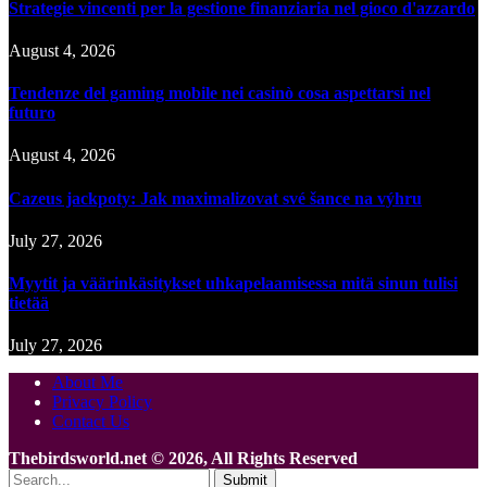
Strategie vincenti per la gestione finanziaria nel gioco d'azzardo
August 4, 2026
Tendenze del gaming mobile nei casinò cosa aspettarsi nel
futuro
August 4, 2026
Cazeus jackpoty: Jak maximalizovat své šance na výhru
July 27, 2026
Myytit ja väärinkäsitykset uhkapelaamisessa mitä sinun tulisi
tietää
July 27, 2026
About Me
Privacy Policy
Contact Us
Thebirdsworld.net © 2026, All Rights Reserved
Submit