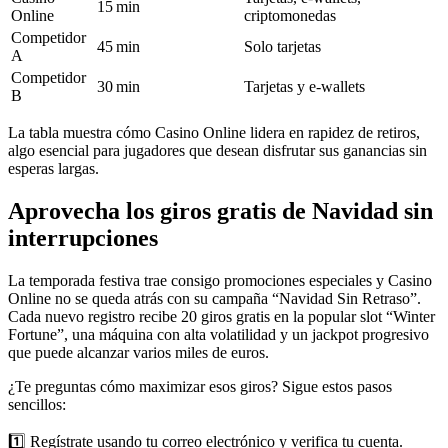
15 min
Online
criptomonedas
Competidor
45 min
Solo tarjetas
A
Competidor
30 min
Tarjetas y e‑wallets
B
La tabla muestra cómo Casino Online lidera en rapidez de retiros,
algo esencial para jugadores que desean disfrutar sus ganancias sin
esperas largas.
Aprovecha los giros gratis de Navidad sin
interrupciones
La temporada festiva trae consigo promociones especiales y Casino
Online no se queda atrás con su campaña “Navidad Sin Retraso”.
Cada nuevo registro recibe 20 giros gratis en la popular slot “Winter
Fortune”, una máquina con alta volatilidad y un jackpot progresivo
que puede alcanzar varios miles de euros.
¿Te preguntas cómo maximizar esos giros? Sigue estos pasos
sencillos:
1️⃣ Regístrate usando tu correo electrónico y verifica tu cuenta.