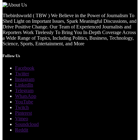
Thebirdsworld ( TBW ) We Believe in the Power of Journalism To
Shed Light on Important Issues, Spark Meaningful Discussions, and
Drive Positive Change. Our Team of Experienced Journalists and
Reporters Work Tirelessly To Bring You In-Depth Coverage Across
a Wide Range of Topics, Including Politics, Business, Technology,
Science, Sports, Entertainment, and More
Follow Us
Facebook
Twitter
Instagram
LinkedIn
Telegram
WhatsApp
YouTube
Twitch
Pinterest
Vimeo
Soundcloud
Reddit