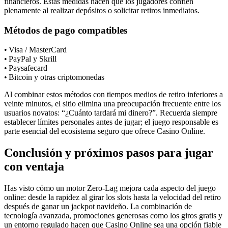
financieros. Estas medidas hacen que los jugadores confíen
plenamente al realizar depósitos o solicitar retiros inmediatos.
Métodos de pago compatibles
• Visa / MasterCard
• PayPal y Skrill
• Paysafecard
• Bitcoin y otras criptomonedas
Al combinar estos métodos con tiempos medios de retiro inferiores a
veinte minutos, el sitio elimina una preocupación frecuente entre los
usuarios novatos: “¿Cuánto tardará mi dinero?”. Recuerda siempre
establecer límites personales antes de jugar; el juego responsable es
parte esencial del ecosistema seguro que ofrece Casino Online.
Conclusión y próximos pasos para jugar
con ventaja
Has visto cómo un motor Zero‑Lag mejora cada aspecto del juego
online: desde la rapidez al girar los slots hasta la velocidad del retiro
después de ganar un jackpot navideño. La combinación de
tecnología avanzada, promociones generosas como los giros gratis y
un entorno regulado hacen que Casino Online sea una opción fiable