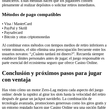
financieros. Estas medidas hacen que los jugadores confíen
plenamente al realizar depósitos o solicitar retiros inmediatos.
Métodos de pago compatibles
• Visa / MasterCard
• PayPal y Skrill
• Paysafecard
• Bitcoin y otras criptomonedas
Al combinar estos métodos con tiempos medios de retiro inferiores a
veinte minutos, el sitio elimina una preocupación frecuente entre los
usuarios novatos: “¿Cuánto tardará mi dinero?”. Recuerda siempre
establecer límites personales antes de jugar; el juego responsable es
parte esencial del ecosistema seguro que ofrece Casino Online.
Conclusión y próximos pasos para jugar
con ventaja
Has visto cómo un motor Zero‑Lag mejora cada aspecto del juego
online: desde la rapidez al girar los slots hasta la velocidad del retiro
después de ganar un jackpot navideño. La combinación de
tecnología avanzada, promociones generosas como los giros gratis y
un entorno regulado hacen que Casino Online sea una opción fiable