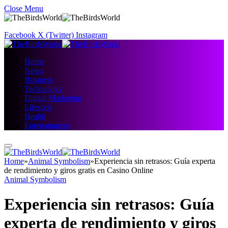
Close Menu
Facebook
X (Twitter)
Instagram
Home
News
Business
Technology
Digital Marketing
Lifestyle
Health
Entertainment
Home
»
Animal Symbolism
»
Experiencia sin retrasos: Guía experta
de rendimiento y giros gratis en Casino Online
Animal Symbolism
Experiencia sin retrasos: Guía
experta de rendimiento y giros