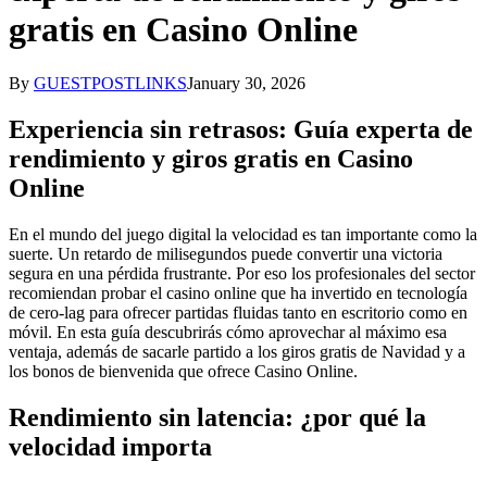
gratis en Casino Online
By
GUESTPOSTLINKS
January 30, 2026
Experiencia sin retrasos: Guía experta de
rendimiento y giros gratis en Casino
Online
En el mundo del juego digital la velocidad es tan importante como la
suerte. Un retardo de milisegundos puede convertir una victoria
segura en una pérdida frustrante. Por eso los profesionales del sector
recomiendan probar el casino online que ha invertido en tecnología
de cero‑lag para ofrecer partidas fluidas tanto en escritorio como en
móvil. En esta guía descubrirás cómo aprovechar al máximo esa
ventaja, además de sacarle partido a los giros gratis de Navidad y a
los bonos de bienvenida que ofrece Casino Online.
Rendimiento sin latencia: ¿por qué la
velocidad importa