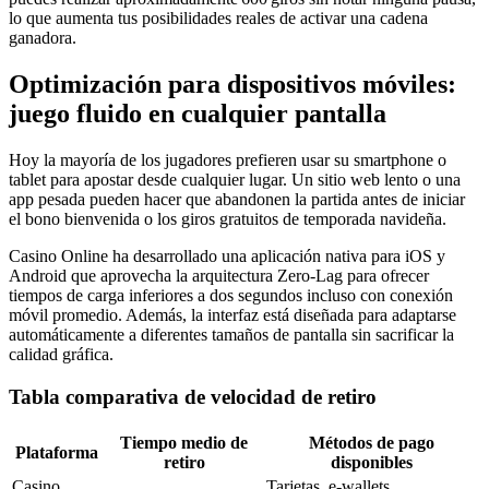
lo que aumenta tus posibilidades reales de activar una cadena
ganadora.
Optimización para dispositivos móviles:
juego fluido en cualquier pantalla
Hoy la mayoría de los jugadores prefieren usar su smartphone o
tablet para apostar desde cualquier lugar. Un sitio web lento o una
app pesada pueden hacer que abandonen la partida antes de iniciar
el bono bienvenida o los giros gratuitos de temporada navideña.
Casino Online ha desarrollado una aplicación nativa para iOS y
Android que aprovecha la arquitectura Zero‑Lag para ofrecer
tiempos de carga inferiores a dos segundos incluso con conexión
móvil promedio. Además, la interfaz está diseñada para adaptarse
automáticamente a diferentes tamaños de pantalla sin sacrificar la
calidad gráfica.
Tabla comparativa de velocidad de retiro
Tiempo medio de
Métodos de pago
Plataforma
retiro
disponibles
Casino
Tarjetas, e‑wallets,