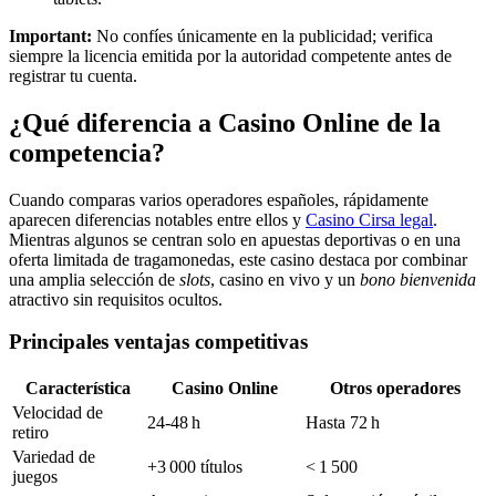
Important:
No confíes únicamente en la publicidad; verifica
siempre la licencia emitida por la autoridad competente antes de
registrar tu cuenta.
¿Qué diferencia a Casino Online de la
competencia?
Cuando comparas varios operadores españoles, rápidamente
aparecen diferencias notables entre ellos y
Casino Cirsa legal
.
Mientras algunos se centran solo en apuestas deportivas o en una
oferta limitada de tragamonedas, este casino destaca por combinar
una amplia selección de
slots
, casino en vivo y un
bono bienvenida
atractivo sin requisitos ocultos.
Principales ventajas competitivas
Característica
Casino Online
Otros operadores
Velocidad de
24‑48 h
Hasta 72 h
retiro
Variedad de
+3 000 títulos
< 1 500
juegos