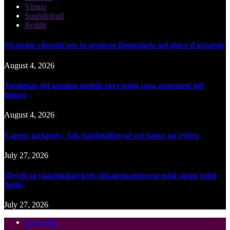
Vimeo
Soundcloud
Reddit
Strategie vincenti per la gestione finanziaria nel gioco d'azzardo
August 4, 2026
Tendenze del gaming mobile nei casinò cosa aspettarsi nel
futuro
August 4, 2026
Cazeus jackpoty: Jak maximalizovat své šance na výhru
July 27, 2026
Myytit ja väärinkäsitykset uhkapelaamisessa mitä sinun tulisi
tietää
July 27, 2026
About Me