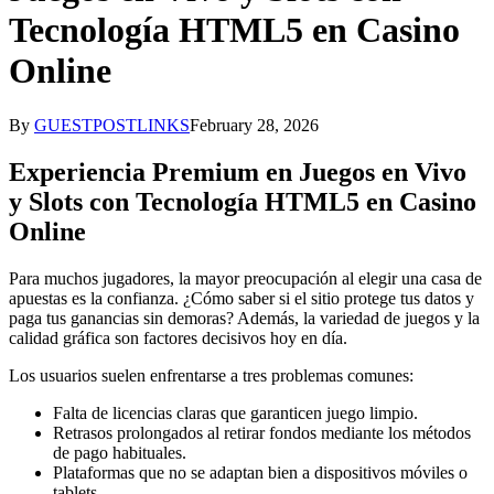
Tecnología HTML5 en Casino
Online
By
GUESTPOSTLINKS
February 28, 2026
Experiencia Premium en Juegos en Vivo
y Slots con Tecnología HTML5 en Casino
Online
Para muchos jugadores, la mayor preocupación al elegir una casa de
apuestas es la confianza. ¿Cómo saber si el sitio protege tus datos y
paga tus ganancias sin demoras? Además, la variedad de juegos y la
calidad gráfica son factores decisivos hoy en día.
Los usuarios suelen enfrentarse a tres problemas comunes:
Falta de licencias claras que garanticen juego limpio.
Retrasos prolongados al retirar fondos mediante los métodos
de pago habituales.
Plataformas que no se adaptan bien a dispositivos móviles o
tablets.