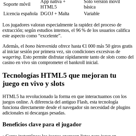
App nativa +
Solo versión móvil
Soporte móvil
HTML5
básica
Licencia española
DGOJ + Malta
Variable
Los jugadores valoran especialmente la rapidez del proceso de
extracción; según estudios internos, el 96 % de los usuarios califica
este aspecto como “excelente”.
Además, el
bono bienvenida
ofrece hasta €1 000 más 50 giros gratis
al iniciar sesión por primera vez, sin condiciones excesivas de
wagering
. Esto permite disfrutar rápidamente tanto de
slots
como del
casino en vivo sin comprometer el bankroll inicial.
Tecnologías HTML5 que mejoran tu
juego en vivo y slots
HTML5 ha revolucionado la forma en que interactuamos con los
juegos online. A diferencia del antiguo Flash, esta tecnología
funciona directamente desde el navegador sin necesidad de plugins
adicionales ni descargas pesadas.
Beneficios clave para el jugador