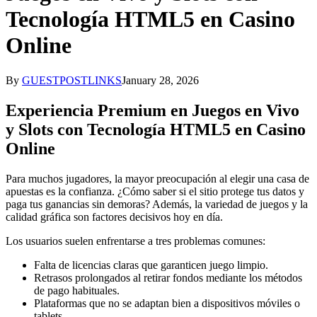
Tecnología HTML5 en Casino
Online
By
GUESTPOSTLINKS
January 28, 2026
Experiencia Premium en Juegos en Vivo
y Slots con Tecnología HTML5 en Casino
Online
Para muchos jugadores, la mayor preocupación al elegir una casa de
apuestas es la confianza. ¿Cómo saber si el sitio protege tus datos y
paga tus ganancias sin demoras? Además, la variedad de juegos y la
calidad gráfica son factores decisivos hoy en día.
Los usuarios suelen enfrentarse a tres problemas comunes:
Falta de licencias claras que garanticen juego limpio.
Retrasos prolongados al retirar fondos mediante los métodos
de pago habituales.
Plataformas que no se adaptan bien a dispositivos móviles o
tablets.