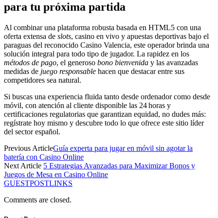
para tu próxima partida
Al combinar una plataforma robusta basada en HTML5 con una
oferta extensa de
slots
, casino en vivo y apuestas deportivas bajo el
paraguas del reconocido Casino Valencia, este operador brinda una
solución integral para todo tipo de jugador. La rapidez en los
métodos de pago
, el generoso
bono bienvenida
y las avanzadas
medidas de
juego responsable
hacen que destacar entre sus
competidores sea natural.
Si buscas una experiencia fluida tanto desde ordenador como desde
móvil, con atención al cliente disponible las 24 horas y
certificaciones regulatorias que garantizan equidad, no dudes más:
regístrate hoy mismo y descubre todo lo que ofrece este sitio líder
del sector español.​
Previous Article
Guía experta para jugar en móvil sin agotar la
batería con Casino Online
Next Article
5 Estrategias Avanzadas para Maximizar Bonos y
Juegos de Mesa en Casino Online
GUESTPOSTLINKS
Comments are closed.