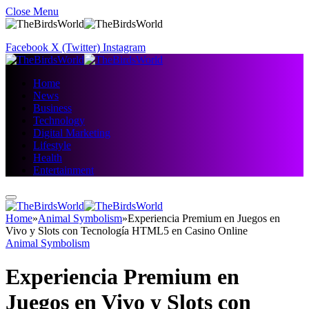
Close Menu
Facebook
X (Twitter)
Instagram
Home
News
Business
Technology
Digital Marketing
Lifestyle
Health
Entertainment
Home
»
Animal Symbolism
»
Experiencia Premium en Juegos en
Vivo y Slots con Tecnología HTML5 en Casino Online
Animal Symbolism
Experiencia Premium en
Juegos en Vivo y Slots con